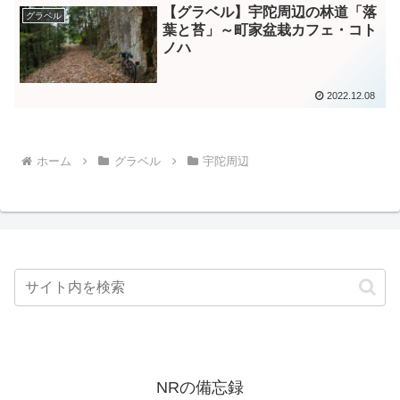
【グラベル】宇陀周辺の林道「落
グラベル
葉と苔」～町家盆栽カフェ・コト
ノハ
2022.12.08
ホーム
グラベル
宇陀周辺
NRの備忘録