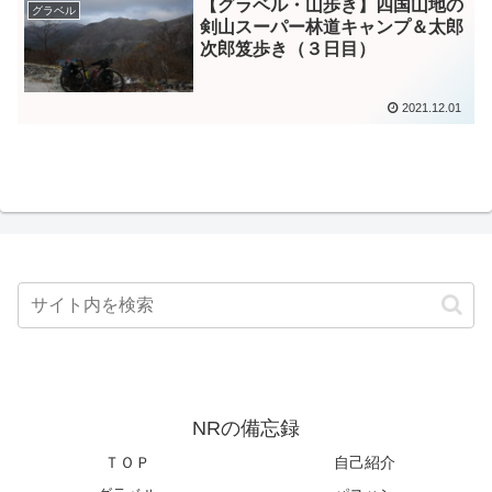
【グラベル・山歩き】四国山地の
グラベル
剣山スーパー林道キャンプ＆太郎
次郎笈歩き（３日目）
2021.12.01
NRの備忘録
ＴＯＰ
自己紹介