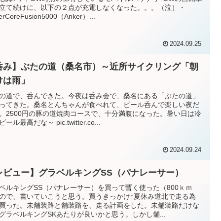
立て続けに、以下の２点が充電しなくなった。。。（泣）・
erCoreFusion5000（Anker）...
2024.09.25
呑み】ぶたの道（桑名市）～近所サイクリング「朝
けは雨」
の道で、呑んできた。今夜は呑み会で、桑名にある「ぶたの道」
ってきた。桑名とんちゃんが食べれて、ビール呑んで楽しい夜だ
。2500円の豚の道焼肉コースで、十分満腹になった。暑い日は冷
ール最高だな～ pic.twitter.co...
2024.09.24
レビュー】グラベルキングSS（パナレーサー）
ベルキングSS（パナレーサー）を買って暫く使った（800ｋｍ
ので、書いていこうと思う。買うきっかけ↑夏休み道北で走る為
買った。未舗装路と舗装路を、走る計画をした。未舗装路だけな
グラベルキングSKあたりが良いかと思う。しかし舗...