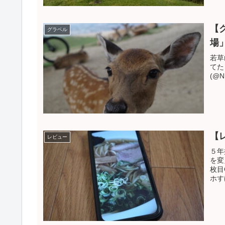
【
グラベル
場
若草
てたり
(@N
【レ
レビュー
５年
を変
枚目
ホすげ