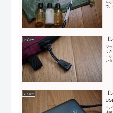
んな
で、
【
レビュー
ジッ
うき
にな
いる
【レ
レビュー
US
モバ
連備