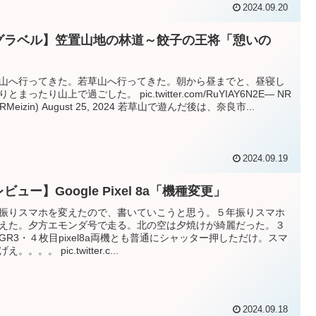
2024.09.20
グラベル】笠置山地の林道～餃子の王将「憩いの
」
山へ行ってきた。若草山へ行ってきた。朝から昼までと、昼寝し
とまったり山上で過ごした。 pic.twitter.com/RuYIAY6N2E— NR
RMeizin) August 25, 2024 若草山で遊んだ後は、奈良市...
2024.09.19
ビュー】Google Pixel 8a「機種変更」
振りスマホを変えたので、書いていこうと思う。５年振りスマホ
えた。夕方エモンダ号で走る。北の空は夕焼けが綺麗だった。３
GR3・４枚目pixel8a両機とも普通にシャッター押しただけ。スマ
え。。。。 pic.twitter.c...
2024.09.18