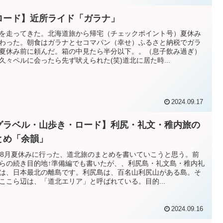
ロード】近所ライド「ガラナ」
を走ってきた。北海道旅から帰宅（チェックポイント号）夏休み
わった。朝食はガラナとセコマパン（幸せ）ふるさと納税でガラ
夏休み前に頼んだ。箱の中見たら半分以下。。（息子飲み過ぎ）
久々ペルに会ったら先ず吠えられた(笑)道北に居た時...
2024.09.17
グラベル・山歩き・ロード】利尻・礼文・稚内旅の
とめ「余韻」
年8月夏休みに行った、道北旅のまとめを書いていこうと思う。前
らの続き目的地↑準備編でも書いたが、、利尻島・礼文島・稚内礼
は、日本最北の離島です。利尻島は、百名山利尻山がある島。そ
ここら辺は、「道北エリア」と呼ばれている。目的...
2024.09.16