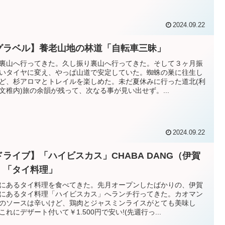
2024.09.22
グラベル】養老山地の林道「自転車三昧」
裏山へ行ってきた。久し振り裏山へ行ってきた。そして３ヶ月振
いタイヤに変え、やっぱ山道で安定していた。蜘蛛の巣に往生し
ど、杉アロマとトレイルを楽しめた。未だ夏休みに行った道北(利
文稚内)旅の余韻が残って、次なる事が見い出せず。...
2024.09.22
ドライブ】「ハイビスカス」CHABA DANG（伊賀
）「タイ料理」
にあるタイ料理を食べてきた。先月オープンしたばかりの、伊賀
にあるタイ料理「ハイビスカス」へランチ行ってきた。カオマン
のソースは辛いけど、鶏肉とジャスミンライスがとても美味し
これにデザート付いて￥1.500円で安い!(先週行っ...