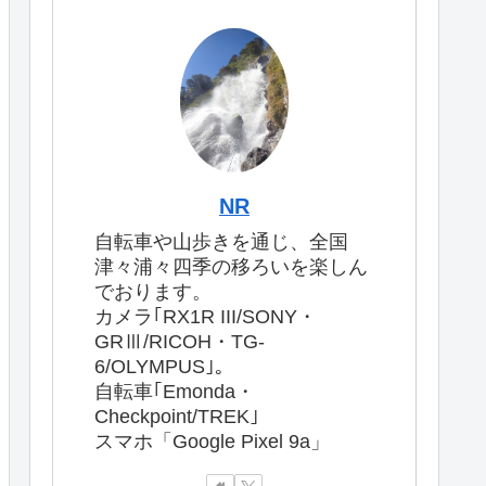
NR
自転車や山歩きを通じ、全国
津々浦々四季の移ろいを楽しん
でおります。
カメラ｢RX1R III/SONY・
GRⅢ/RICOH・TG-
6/OLYMPUS｣。
自転車｢Emonda・
Checkpoint/TREK｣
スマホ「Google Pixel 9a」