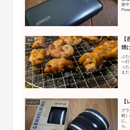
旅中
Pow
【
呑み
焼
ぶた
へ行
った
えたビ
【
レビュー
グラ
程）
に、
ら、