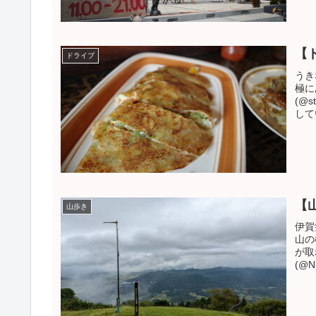
【
ドライブ
うき
極に
(@s
して
【
山歩き
伊賀
山の
が取れ
(@NR