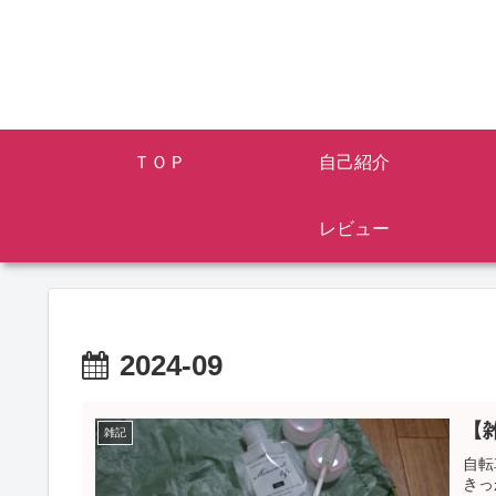
ＴＯＰ
自己紹介
レビュー
2024-09
【
雑記
自転
きっ