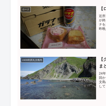
【
ロード
近所
が終
ナを
昨晩
【
2408利尻礼文稚内
ま
24
回か
文島
して