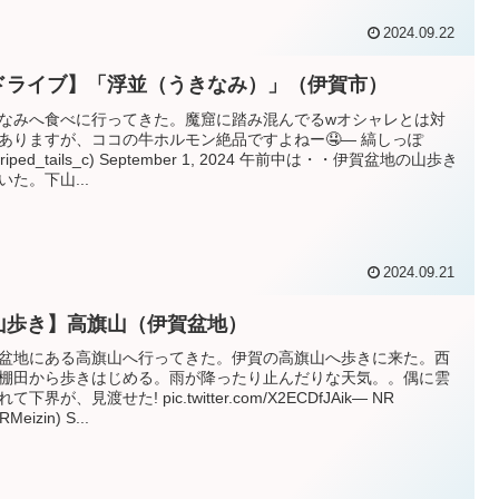
2024.09.22
ドライブ】「浮並（うきなみ）」（伊賀市）
なみへ食べに行ってきた。魔窟に踏み混んでるwオシャレとは対
ありますが、ココの牛ホルモン絶品ですよねー🤤— 縞しっぽ
triped_tails_c) September 1, 2024 午前中は・・伊賀盆地の山歩き
いた。下山...
2024.09.21
山歩き】高旗山（伊賀盆地）
盆地にある高旗山へ行ってきた。伊賀の高旗山へ歩きに来た。西
棚田から歩きはじめる。雨が降ったり止んだりな天気。。偶に雲
て下界が、見渡せた! pic.twitter.com/X2ECDfJAik— NR
Meizin) S...