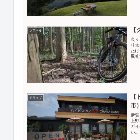
【
グラベル
久々
り太
たけ
尻礼
【
ドライブ
市
伊賀
上野
ガイ
い。