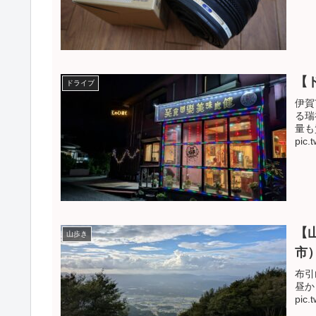
【
ドライブ
伊賀
る瑞
量も
pic.
【
山歩き
市
布引
昼か
pic.