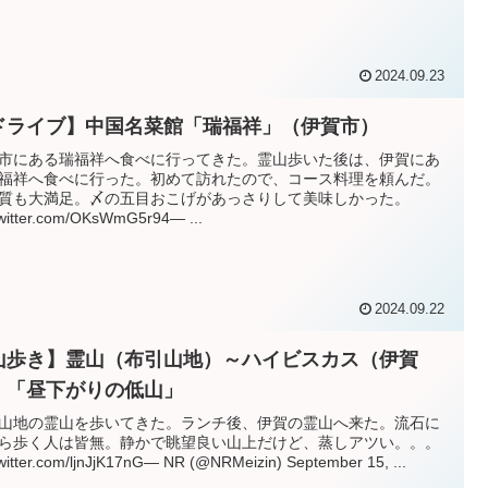
2024.09.23
ドライブ】中国名菜館「瑞福祥」（伊賀市）
市にある瑞福祥へ食べに行ってきた。霊山歩いた後は、伊賀にあ
福祥へ食べに行った。初めて訪れたので、コース料理を頼んだ。
質も大満足。〆の五目おこげがあっさりして美味しかった。
twitter.com/OKsWmG5r94— ...
2024.09.22
山歩き】霊山（布引山地）～ハイビスカス（伊賀
）「昼下がりの低山」
山地の霊山を歩いてきた。ランチ後、伊賀の霊山へ来た。流石に
ら歩く人は皆無。静かで眺望良い山上だけど、蒸しアツい。。。
twitter.com/ljnJjK17nG— NR (@NRMeizin) September 15, ...