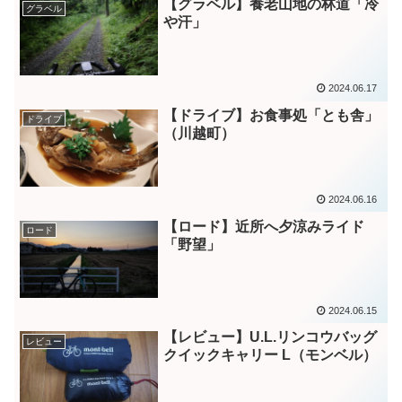
【グラベル】養老山地の林道「冷
グラベル
や汗」
2024.06.17
【ドライブ】お食事処「とも舎」
ドライブ
（川越町）
2024.06.16
【ロード】近所へ夕涼みライド
ロード
「野望」
2024.06.15
【レビュー】U.L.リンコウバッグ
レビュー
クイックキャリー L（モンベル）