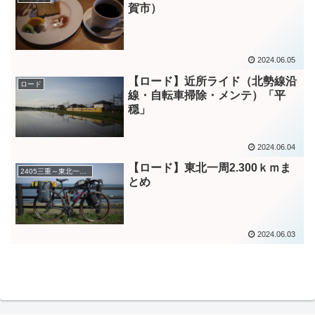
賀市）
2024.06.05
【ロード】近所ライド（北勢線沿
ロード
線・自転車掃除・メンテ）「平
穏」
2024.06.04
【ロード】東北一周2.300ｋｍま
2405三重～東北一周2.300ｋｍ
とめ
2024.06.03