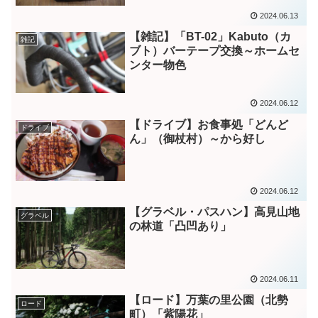
2024.06.13
【雑記】「BT-02」Kabuto（カ
雑記
ブト）バーテープ交換～ホームセ
ンター物色
2024.06.12
【ドライブ】お食事処「どんど
ドライブ
ん」（御杖村）～から好し
2024.06.12
【グラベル・パスハン】高見山地
グラベル
の林道「凸凹あり」
2024.06.11
【ロード】万葉の里公園（北勢
ロード
町）「紫陽花」