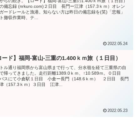
からの続き。【ロード】福岡-富山-三重の1.400ｋｍ旅（１日目）
NRの備忘録 (nrkuro.com)２日目 長門ー江津（157.3ｋｍ）オレン
ガードレールと漁港。知らない方は昨日の備忘録を(笑)「悲報」
ト撤収作業時、テ...
2022.05.24
ロード】福岡-富山-三重の1.400ｋｍ旅（１日目）
トル通り福岡県から富山県まで行って、分水嶺を経て三重県の自
で帰ってきました。走行距離1389.0ｋｍ、↑10.589ｍ。０日目
バスにて小倉駅１日目 小倉ー長門（148.6ｋｍ） ２日目 長門
津（157.3ｋｍ）３日目 江津...
2022.05.23