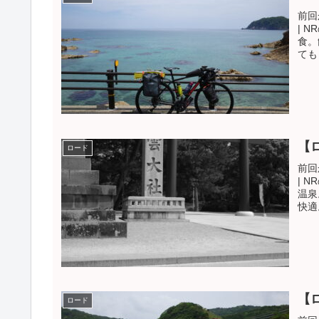
前回
| 
食。
ても
【
ロード
前回
| 
温泉
快適
【
ロード