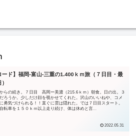
ｍ
ロード】福岡-富山-三重の1.400ｋｍ旅（７日目・最
日）
からの続き。７日目 高岡ー美濃（215.6ｋｍ）朝食。日の出。３
だろうか。少しだけ顔を覗かせてくれた。沢山のいいねや、コメ
に勇気づけられる！！直ぐに雲は隠れた。では７日目スタート。
自転車を１５０ｋｍ以上走り続け、体は休めと言...
2022.05.31