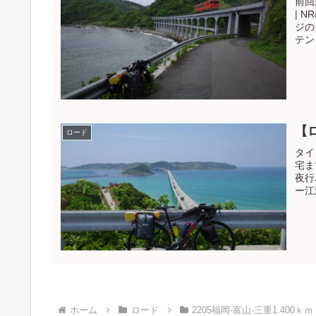
前回
| 
ジの
テン
【
ロード
タイ
宅ま
夜行
ー江
ホーム
ロード
2205福岡-富山-三重1.400ｋｍ