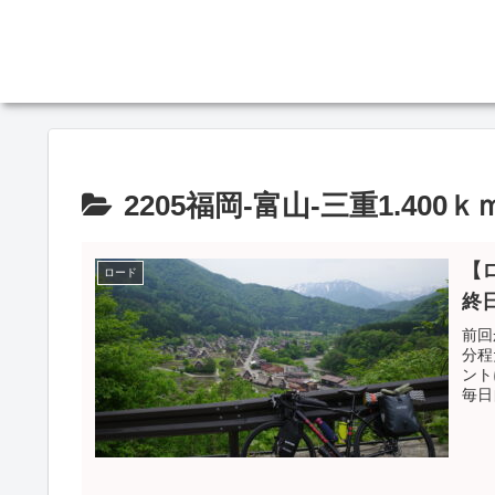
2205福岡-富山-三重1.400ｋ
【
ロード
終
前回
分程
ント
毎日