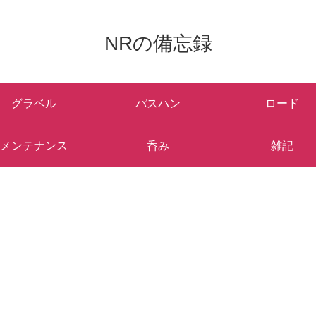
NRの備忘録
グラベル
パスハン
ロード
メンテナンス
呑み
雑記