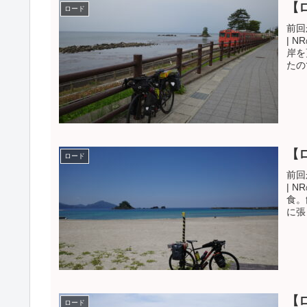
【
ロード
前回
| 
岸を
たの
【
ロード
前回
| 
食。
に張
【
ロード