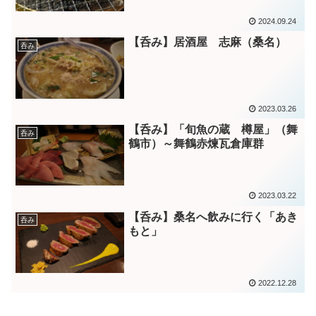
2024.09.24
【呑み】居酒屋 志麻（桑名）
呑み
2023.03.26
【呑み】「旬魚の蔵 樽屋」（舞
呑み
鶴市）～舞鶴赤煉瓦倉庫群
2023.03.22
【呑み】桑名へ飲みに行く「あき
呑み
もと」
2022.12.28