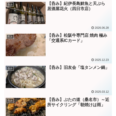
【呑み】紀伊長島鮮魚と天ぷら
呑み
居酒屋花火（四日市店）
2026.06.28
【呑み】松阪牛専門店 焼肉 極み
呑み
「交通系ICカード」
2025.12.23
【呑み】旧友会「塩タンメン鍋」
呑み
2025.03.12
【呑み】ぶたの道（桑名市）～近
呑み
所サイクリング「朝焼けは雨」