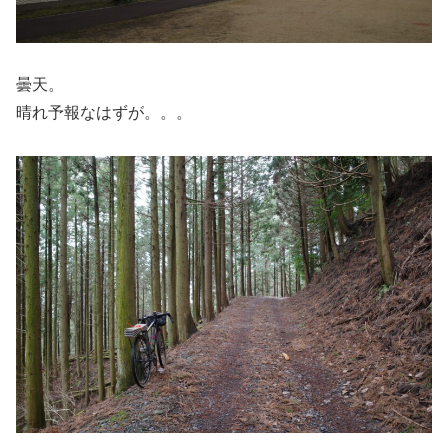
曇天。
晴れ予報なはずが。。。