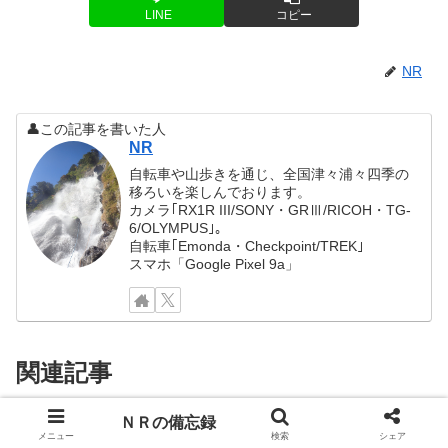
LINE
コピー
NR
👤この記事を書いた人
NR
自転車や山歩きを通じ、全国津々浦々四季の
移ろいを楽しんでおります。
カメラ｢RX1R III/SONY・GRⅢ/RICOH・TG-
6/OLYMPUS｣。
自転車｢Emonda・Checkpoint/TREK｣
スマホ「Google Pixel 9a」
関連記事
ＮＲの備忘録
【グラベル】養老山地の杣道「軽
メニュー
検索
シェア
グラベル