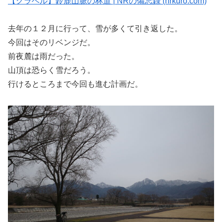
【グラベル】鈴鹿山脈の林道 | NRの備忘録 (nrkuro.com)
去年の１２月に行って、雪が多くて引き返した。
今回はそのリベンジだ。
前夜麓は雨だった。
山頂は恐らく雪だろう。
行けるところまで今回も進む計画だ。