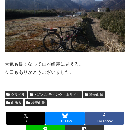
天気も良くなって山が綺麗に見える。
今日もありがとうございました。
グラベル
パスハンティング（山サイ）
鈴鹿山脈
山歩き
鈴鹿山脈
X
Bluesky
Facebook