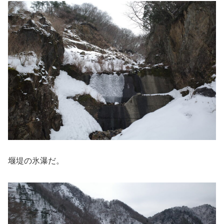
堰堤の氷瀑だ。