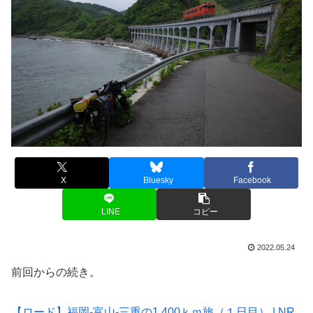
X
Bluesky
Facebook
LINE
コピー
2022.05.24
前回からの続き。
【ロード】福岡-富山-三重の1.400ｋｍ旅（１日目） | NR