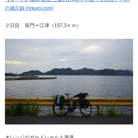
の備忘録 (nrkuro.com)
２日目 長門ー江津（157.3ｋｍ）
オレンジのガードレールと漁港。