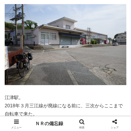
江津駅。
2018年３月三江線が廃線になる前に、三次からここまで
自転車で来た。
帰りは勿論輪行で三次まで。
ＮＲの備忘録
メニュー
検索
シェア
４年も経ったのか、懐かしい。