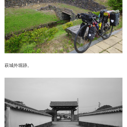
萩城外堀跡。