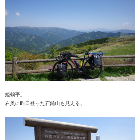
姫鶴平。
右奥に昨日登った石鎚山も見える。