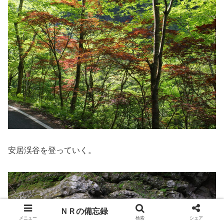
安居渓谷を登っていく。
ＮＲの備忘録
メニュー
検索
シェア