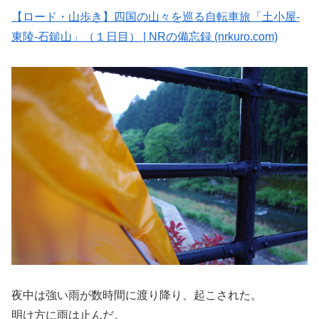
【ロード・山歩き】四国の山々を巡る自転車旅「土小屋-
東陵-石鎚山」（１日目） | NRの備忘録 (nrkuro.com)
夜中は強い雨が数時間に渡り降り、起こされた。
明け方に雨は止んだ。