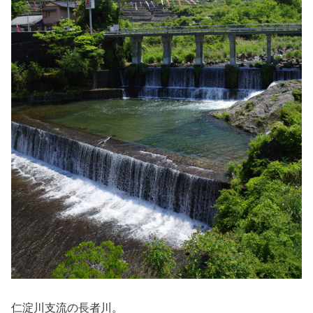
仁淀川支流の長者川。