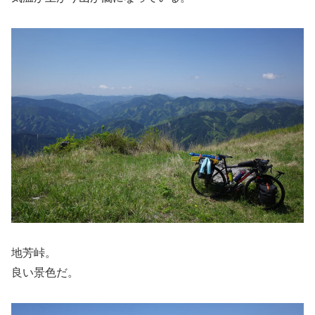
地芳峠。
良い景色だ。