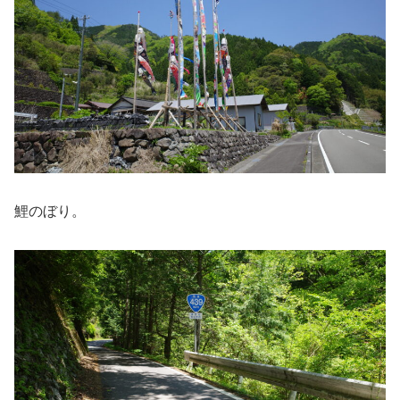
鯉のぼり。