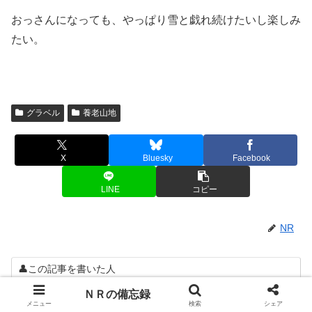
おっさんになっても、やっぱり雪と戯れ続けたいし楽しみ
たい。
グラベル
養老山地
X
Bluesky
Facebook
LINE
コピー
NR
👤この記事を書いた人
NR
ＮＲの備忘録
自転車や山歩きを通じ、全国津々浦々四季の
メニュー
検索
シェア