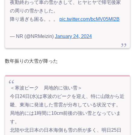
夜勤終わって車の雪かきして、ヒヤヒヤで帰宅後家
の周りの雪かきした。
降り過ぎも困る。。。
pic.twitter.com/bcMV05MI2B
— NR (@NRMeizin)
January 24, 2024
数年振りの大雪が降った
＜寒波ピーク 局地的に強い雪＞
今日24日(水)は寒波のピークを迎え、特に山陰から近
畿、東海に発達した雪雲が分布している状況です。
局地的には1時間に10cm前後の強い雪となっていま
す。
北陸や北日本の日本海側も雪の所が多く、明日25日