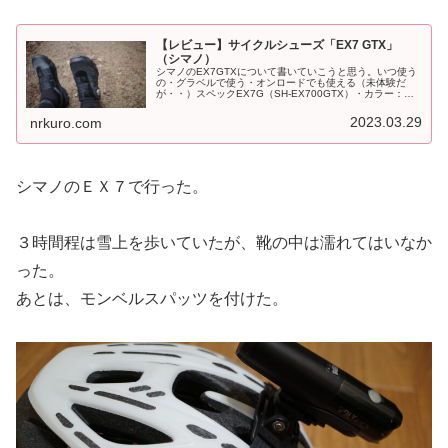
【レビュー】サイクルシューズ「EX7 GTX」
（シマノ）
シマノのEX7GTXについて書いていこうと思う。いつ使う
の・グラベルで使う・オンロードでも使える（未体験だ
が・・）スペックEX7G（SH-EX700GTX）・カラー：ブ
ラック・クリート：SPD対応 （SPD-SLは不可）・ラスト
タイプ（足型...
2023.03.29
nrkuro.com
シマノのＥＸ７で行った。
３時間程は雪上を歩いていたが、靴の中は濡れてはいなか
った。
あとは、モンベルスパッツを付けた。