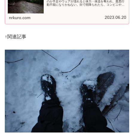
のか手足やウェアが濡れると体力・体温を奪われ、最悪行
動不能になりかねない。街で雨降られたら、コンビニやホ
ームセンターなどに売ってる雨グッズ（雨具等）で対処で
きるだろう。しかし場所が山の中で...
2023.06.20
nrkuro.com
↑関連記事