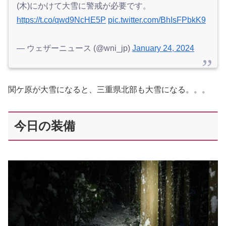
(木)にかけて大雪に警戒が必要です。
https://t.co/qwd9NcHE5P
pic.twitter.com/BhIsFPbkK9
— ウェザーニュース (@wni_jp)
January 24, 2024
関ケ原が大雪になると、三重県北部も大雪になる。。。
今日の装備