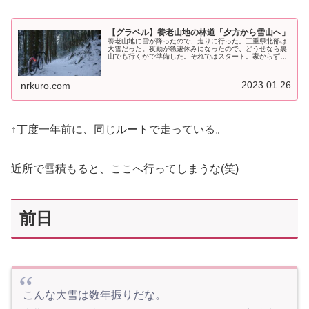
【グラベル】養老山地の林道「夕方から雪山へ」
養老山地に雪が降ったので、走りに行った。三重県北部は
大雪だった。夜勤が急遽休みになったので、どうせなら裏
山でも行くかで準備した。それではスタート。家からずっ
とアイスやウェットやスノーやらで、得した気分だ。本日
は、オールグラベルだ。大雪で、幹...
2023.01.26
nrkuro.com
↑丁度一年前に、同じルートで走っている。
近所で雪積もると、ここへ行ってしまうな(笑)
前日
こんな大雪は数年振りだな。