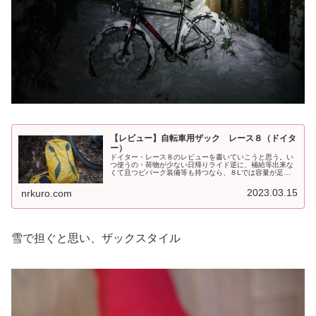
【レビュー】自転車用ザック レース８（ドイタ
ー）
ドイター・レース８のレビューを書いていこうと思う。い
つ使うの・荷物が少ない日帰りライド逆に、補給等出来な
くて且つビバーク装備等も持つなら、８Lでは容量が足ら
ない。・無雪期逆に、積雪期ならアイゼンや防寒具等持つ
ので、８Lでは容量が足らない。・...
2023.03.15
nrkuro.com
雪で担ぐと思い、ザックスタイル