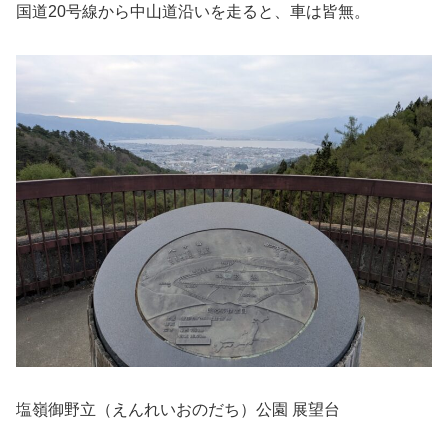
国道20号線から中山道沿いを走ると、車は皆無。
塩嶺御野立（えんれいおのだち）公園 展望台