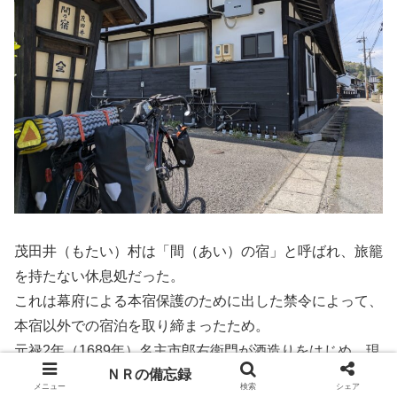
茂田井（もたい）村は「間（あい）の宿」と呼ばれ、旅籠
を持たない休息処だった。
これは幕府による本宿保護のために出した禁令によって、
本宿以外での宿泊を取り締まったため。
元禄2年（1689年）名主市郎右衛門が酒造りをはじめ、現
ＮＲの備忘録
在は大澤酒造と武重本家酒造の2軒の造り酒屋があり、武
メニュー
検索
シェア