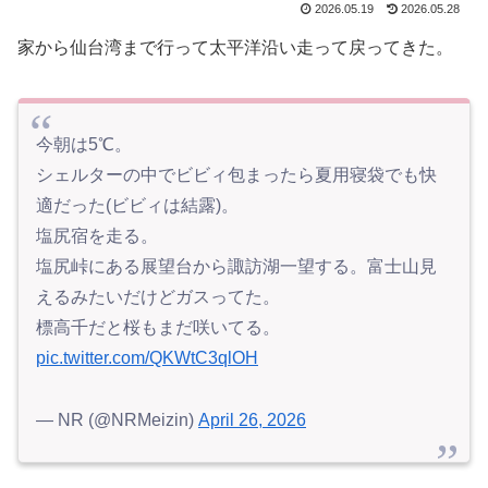
2026.05.19
2026.05.28
家から仙台湾まで行って太平洋沿い走って戻ってきた。
今朝は5℃。
シェルターの中でビビィ包まったら夏用寝袋でも快
適だった(ビビィは結露)。
塩尻宿を走る。
塩尻峠にある展望台から諏訪湖一望する。富士山見
えるみたいだけどガスってた。
標高千だと桜もまだ咲いてる。
pic.twitter.com/QKWtC3qlOH
— NR (@NRMeizin)
April 26, 2026