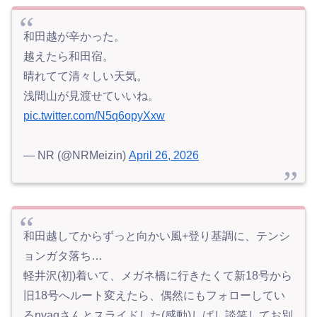
和田越が辛かった。
越えたら和田宿。
晴れてて清々しい天気。
浅間山が見渡せていいね。
pic.twitter.com/N5q6opyXxw
— NR (@NRMeizin)
April 26, 2026
和田越してからずっと向かい風+登り基調に、テンシ
ョンガタ落ち…
軽井沢(初)着いて、メガネ橋に行きたくて新18号から
旧18号へルート変えたら、偶然にもフォローしてい
るnyagさんとスライドした(感動)しばし談笑してお別