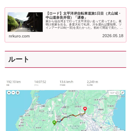
【ロード】太平洋岸自転車道旅1日目（犬山城・
中山道奈良井宿）「遅春」
家から仙台湾まで行って太平洋沿い走って戻ってきた。夜
明け前家を出る。多度大社で礼拝。川を渡れば愛知県。ツ
インアーチ138(一宮)を見たかった。初めて間近で見た。サ
イクリングコース整備されてて走りやすかった。お次は犬
山城。ここも近くて行ったこ…
2026.05.18
nrkuro.com
ルート