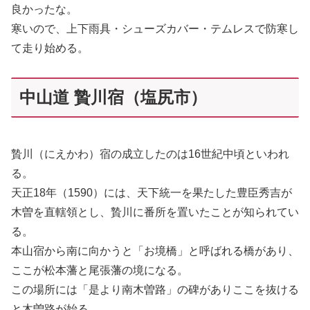
良かったな。
寒いので、上下雨具・シューズカバー・テムレスで防寒し
て走り始める。
中山道 贄川宿（塩尻市）
贄川（にえかわ）宿の成立したのは16世紀中頃といわれ
る。
天正18年（1590）には、天下統一を果たした豊臣秀吉が
木曽を直轄領とし、贄川に番所を置いたことが知られてい
る。
本山宿から南に向かうと「お境橋」と呼ばれる橋があり、
ここが松本藩と尾張藩の境になる。
この場所には「是より南木曽路」の碑がありここを抜ける
と木曽路が始る。