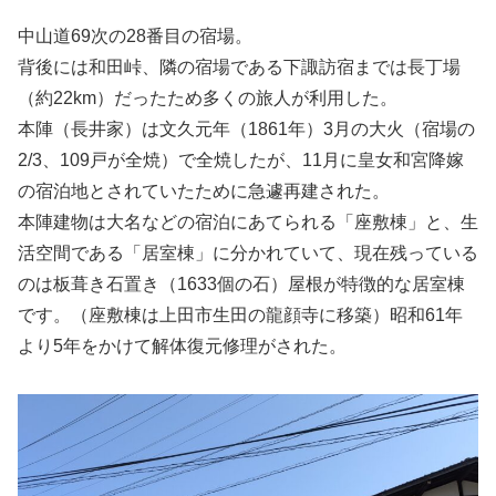
中山道69次の28番目の宿場。
背後には和田峠、隣の宿場である下諏訪宿までは長丁場
（約22km）だったため多くの旅人が利用した。
本陣（長井家）は文久元年（1861年）3月の大火（宿場の
2/3、109戸が全焼）で全焼したが、11月に皇女和宮降嫁
の宿泊地とされていたために急遽再建された。
本陣建物は大名などの宿泊にあてられる「座敷棟」と、生
活空間である「居室棟」に分かれていて、現在残っている
のは板葺き石置き（1633個の石）屋根が特徴的な居室棟
です。（座敷棟は上田市生田の龍顔寺に移築）昭和61年
より5年をかけて解体復元修理がされた。