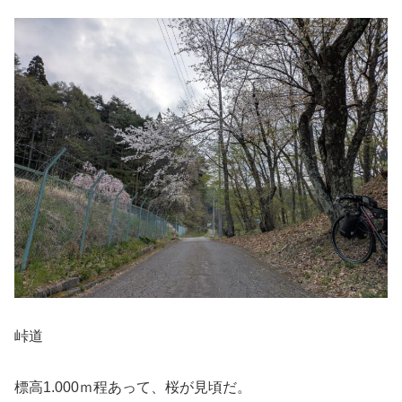
峠道
標高1.000ｍ程あって、桜が見頃だ。