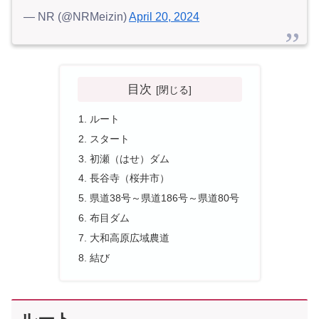
— NR (@NRMeizin)
April 20, 2024
目次
ルート
スタート
初瀬（はせ）ダム
長谷寺（桜井市）
県道38号～県道186号～県道80号
布目ダム
大和高原広域農道
結び