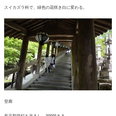
スイカズラ科で、緑色の花咲き白に変わる。
登廊
長谷型提灯を吊るし、399段ある。