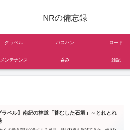
NRの備忘録
グラベル
パスハン
ロード
メンテナンス
呑み
雑記
グラベル】南紀の林道「苔むした石垣」～とれとれ
場
からの続き南紀グラベル２日目。飛び林道を繋げてきた。歩き区