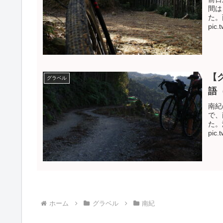
間は
た。
pic.
【
グラベル
語
南紀
で、
た。
pic.
ホーム
グラベル
南紀