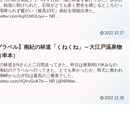
、杣道に助けられた。石垣がとても多く歴史を感じるところだっ
雨降られず暖かい（最高10℃）南紀を堪能出来た。
twitter.com/kqX1MULIyx— NR ...
2022.12.27
グラベル】南紀の林道「くねくね」～大江戸温泉物
（串本）
の林道をNさんと二日間走ってきた。昨日は夜勤明け休みなの
南紀のグラベルへ行ってきた。とても寒かったが、晴天に救われ
潮岬からの夕日は最高のご褒美でした。
twitter.com/VQIrvGxK7b— NR (@NRMei...
2022.12.26