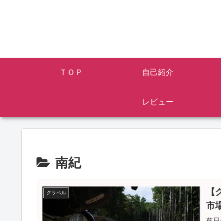
ＴＯＰ
自己紹介
レビュー
南紀
【
グラベル
市
前日