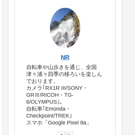
NR
自転車や山歩きを通じ、全国
津々浦々四季の移ろいを楽しん
でおります。
カメラ｢RX1R III/SONY・
GRⅢ/RICOH・TG-
6/OLYMPUS｣。
自転車｢Emonda・
Checkpoint/TREK｣
スマホ「Google Pixel 9a」