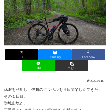
X
Bluesky
Facebook
LINE
コピー
2022.06.16
休暇を利用し、信越のグラベルを４日間楽しんできた。
その１日目。
頸城山塊だ。