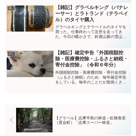
る。覚書用に作ってみた。自分は、サラ
リーマンです。（注）個々の案件に適さ
【雑記】グラベルキング（パナレ
雑記
ない場合もあります...
ーサー）とラトランド（テラベイ
ル）のタイヤ購入
グラベルキングとテラベイルのタイヤを
買った。仕事終わって近所を走ってき
た。今日の暖かさで、鈴鹿山脈の雪はだ
いぶ少なくなったな。。こんな暖かいと
花粉が怖い。タイヤが届いた。また試す
日が来たら、履き替えたい。
【雑記】確定申告「外国税額控
雑記
pic.twitter.com/h...
除・医療費控除・ふるさと納税・
寄付金控除」（令和６年分）
外国税額控除・医療費控除・寄付金控除
（ふるさと納税）のため、毎年確定申告
をしている。毎年のことだが面倒くさ
く、毎年忘れてYouTubeなどを参考にし
ている。覚書用に作ってみた。自分は、
サラリーマンです。（注意）個々の案件
に適さない場合もあり...
【グラベル】志摩半島の林道～虹橋食堂
（度会町）「志摩スーパー林道」