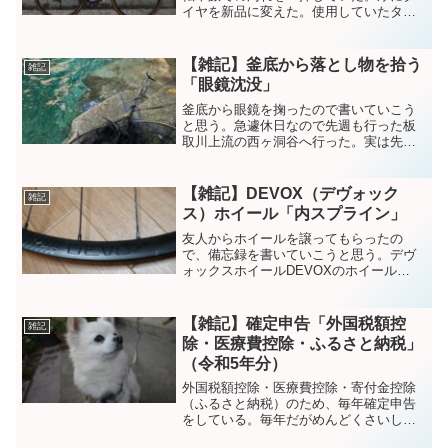
イヤを新品に変えた。使用していたタイ
ヤは、サイドカットなど有ったので。こ
のタイヤは、約7000ｋｍ走ってパンクし
たことなかったな。新品タイヤ少し走っ
【雑記】釜底から落とし物を拾う
雑記
たけど、軽いしよく走...
「眼鏡沈没」
釜底から眼鏡を掬ったので書いていこう
と思う。急遽休日なので先週も行った板
取川上流の西ヶ洞谷へ行った。実は先週
飛び込んだ時眼鏡を大釜で落として、今
日は眼鏡掬いをしてきたけど運よく有っ
て良かった。３ｍ網と３ｍゾンデ繋げ
【雑記】DEVOX（デヴォック
雑記
て、何とか釜底まで届きまし...
ス）ホイール「内スプライン」
友人からホイールを譲ってもらったの
で、備忘録を書いていこうと思う。デヴ
ォックスホイールDEVOXのホイール
FELTのグラベルバイクを購入し、付いて
いたホイールだ。デヴォックスって、初
めて聞いた（無知過ぎか、、、）初めホ
【雑記】確定申告「外国税額控
雑記
イール見た時は、「ＯＥ...
除・医療費控除・ふるさと納税」
（令和5年分）
外国税額控除・医療費控除・寄付金控除
（ふるさと納税）のため、毎年確定申告
をしている。毎年だがめんどくさいし、
毎年忘れてYouTubeなどを参考にしてい