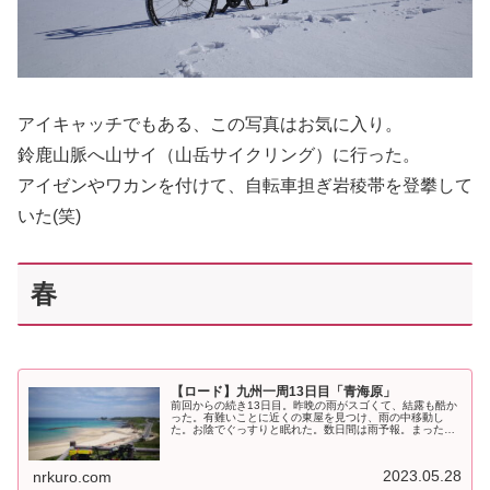
アイキャッチでもある、この写真はお気に入り。
鈴鹿山脈へ山サイ（山岳サイクリング）に行った。
アイゼンやワカンを付けて、自転車担ぎ岩稜帯を登攀して
いた(笑)
春
【ロード】九州一周13日目「青海原」
前回からの続き13日目。昨晩の雨がスゴくて、結露も酷か
った。有難いことに近くの東屋を見つけ、雨の中移動し
た。お陰でぐっすりと眠れた。数日間は雨予報。まったり
壱岐島で過ごそうかな。 pic.twitter.com/Nrwcg89H0F—
NR...
2023.05.28
nrkuro.com