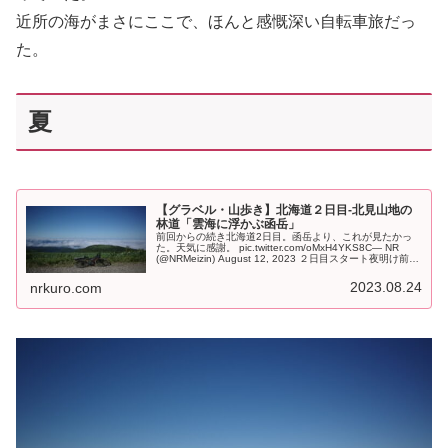
近所の海がまさにここで、ほんと感慨深い自転車旅だっ
た。
夏
【グラベル・山歩き】北海道２日目-北見山地の
林道「雲海に浮かぶ函岳」
前回からの続き北海道2日目。函岳より、これが見たかっ
た。天気に感謝。 pic.twitter.com/oMxH4YKS8C— NR
(@NRMeizin) August 12, 2023 ２日目スタート夜明け前と
ても涼しい夜だった。15℃っ...
2023.08.24
nrkuro.com