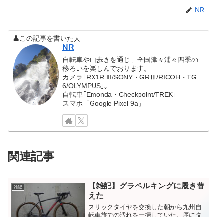
NR
👤この記事を書いた人
NR
自転車や山歩きを通じ、全国津々浦々四季の
移ろいを楽しんでおります。
カメラ｢RX1R III/SONY・GRⅢ/RICOH・TG-
6/OLYMPUS｣。
自転車｢Emonda・Checkpoint/TREK｣
スマホ「Google Pixel 9a」
関連記事
【雑記】グラベルキングに履き替
雑記
えた
スリックタイヤを交換した朝から九州自
転車旅での汚れを一掃していた。序にタ