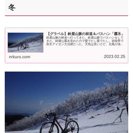
冬
【グラベル】鈴鹿山脈の林道＆パスハン「霧氷」
鈴鹿山脈の林道へ行ってきた。鈴鹿山脈でパスハンをして
きた。綺麗な霧氷見れたので愛でたし愛でたし。岩稜帯で
前爪アイゼン大活躍だった。天気は良いけど、北風が強す
ぎだよ… pic.twitter.com/9dXXlS0oBB— NR (@NRMe...
2023.02.25
nrkuro.com