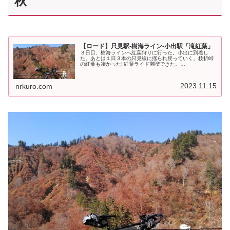
秋
【ロード】只見駅-樹海ライン-小出駅「滝紅葉」
３日目、樹海ラインへ紅葉狩りに行った。小出に到着し
た。あとは１日３本の只見線に揺られ戻っていく。枝折峠
の紅葉も凄かった‼️紅葉ライド満喫できた。
pic.twitter.com/G7KWZeiAAZ— NR (@NRMeizin) Nove...
2023.11.15
nrkuro.com