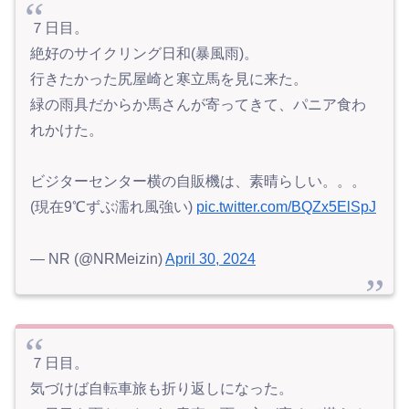
７日目。
絶好のサイクリング日和(暴風雨)。
行きたかった尻屋崎と寒立馬を見に来た。
緑の雨具だからか馬さんが寄ってきて、パニア食わ
れかけた。
ビジターセンター横の自販機は、素晴らしい。。。
(現在9℃ずぶ濡れ風強い)
pic.twitter.com/BQZx5ElSpJ
— NR (@NRMeizin)
April 30, 2024
７日目。
気づけば自転車旅も折り返しになった。