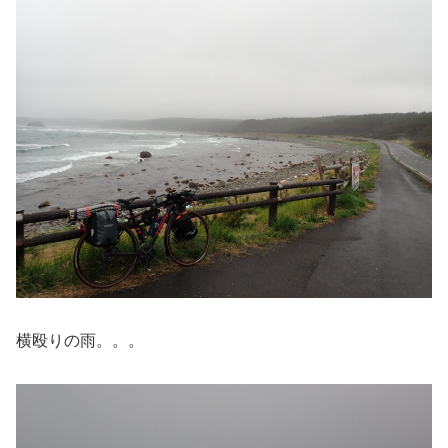
横殴りの雨。。。