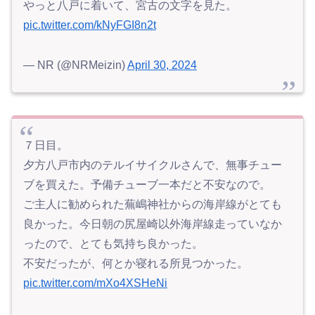
やっと八戸に着いて、宮古の文字を見た。
pic.twitter.com/kNyFGI8n2t
— NR (@NRMeizin)
April 30, 2024
７日目。
夕方八戸市内のテルイサイクルさんで、無事チュー
ブを買えた。予備チューブ一本だと不安なので。
ご主人に勧められた蕪嶋神社からの海岸線がとても
良かった。今日朝の尻屋崎以外海岸線走っていなか
ったので、とても気持ち良かった。
不安だったが、何とか寝れる所見つかった。
pic.twitter.com/mXo4XSHeNi