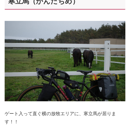
寒立馬（かんだちめ）
ゲート入って直ぐ横の放牧エリアに、寒立馬が居りま
す！！