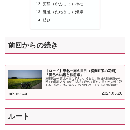
蕪島（かぶしま）神社
種差（たねさし）海岸
結び
前回からの続き
【ロード】東北一周６日目（横浜町菜の花畑）
「黄色の絨毯と桜前線」
三重県から東北一周してきた。６日目。昨日の龍飛崎から
近くの温泉入り(400円)近場で疲れて寝た。穏やかな朝を迎
える。横目に北の大地を見ながらライドするの違和感たっ
ぷり。 pic.twitter.com/apZd2WiNCp— NR (@NR...
2024.05.20
nrkuro.com
ルート