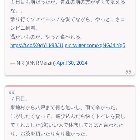
１日目も雨だったが、青森の雨の方が寒くて堪える
な。。
散り行くソメイヨシノを愛でながら、やっとこさコ
ンビニ到着。
温かいものが、やっと食べれる。
https://t.co/X9qYLk98JU
pic.twitter.com/xqNGJrLYq5
— NR (@NRMeizin)
April 30, 2024
７日目。
東通村から八戸まで何も無いし、雨で辛かった。
〇がしたくなって、飛び込んだら快くトイレを貸し
てくれました(泣)いい人で休憩してけばと言われた
り、お茶を頂いたり有り難かった。