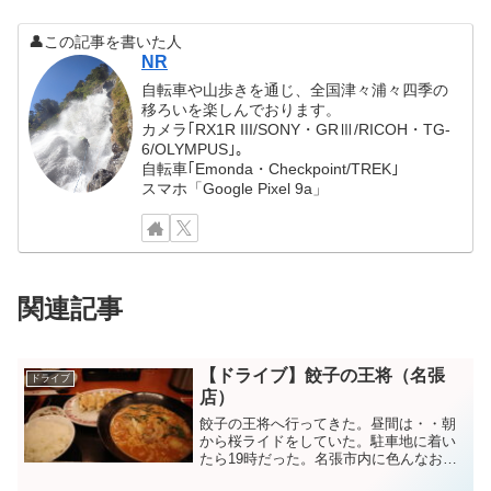
👤この記事を書いた人
NR
自転車や山歩きを通じ、全国津々浦々四季の
移ろいを楽しんでおります。
カメラ｢RX1R III/SONY・GRⅢ/RICOH・TG-
6/OLYMPUS｣。
自転車｢Emonda・Checkpoint/TREK｣
スマホ「Google Pixel 9a」
関連記事
【ドライブ】餃子の王将（名張
ドライブ
店）
餃子の王将へ行ってきた。昼間は・・朝
から桜ライドをしていた。駐車地に着い
たら19時だった。名張市内に色んなお店
あるけど、ラーメンな気分だったので餃