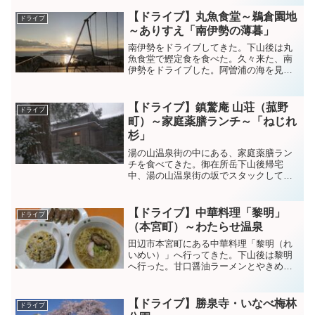
子の王将へ向かった。餃子の王将は、全
然行かなくて10年振りだろうか(笑)入店日
【ドライブ】丸魚食堂～鵜倉園地
ドライブ
曜日の20時頃な...
～ありすえ「南伊勢の薄暮」
南伊勢をドライブしてきた。下山後は丸
魚食堂で鰹定食を食べた。久々来た、南
伊勢をドライブした。阿曽浦の海を見た
り、天空のブランコを見たり、夕陽を眺
めたりした。何度も来てるけど、ここは
暖かいし、冬の晴天率高いし、海近い
【ドライブ】鎮驚庵 山荘（菰野
ドライブ
し、海綺麗だし、人少ないし...
町）～家庭薬膳ランチ～「ねじれ
杉」
湯の山温泉街の中にある、家庭薬膳ラン
チを食べてきた。御在所岳下山後帰宅
中、湯の山温泉街の坂でスタックしてい
る車をスコップにて救出した。（最近買
ったスコップが、早速大活躍した）その
方が「鎮驚庵 山荘」のオーナーさんで、
【ドライブ】中華料理「黎明」
ドライブ
珈琲呑んでいってとのこと...
（本宮町）～わたらせ温泉
田辺市本宮町にある中華料理「黎明（れ
いめい）」へ行ってきた。下山後は黎明
へ行った。甘口醤油ラーメンとやきめし
と熊野牛餃子を食べた。甘口醤油のラー
メンがとても新鮮だった。体が冷え切っ
たので、何十年振りにわたらせ温泉へ行
【ドライブ】勝泉寺・いなべ梅林
ドライブ
った。いい湯でした。 p...