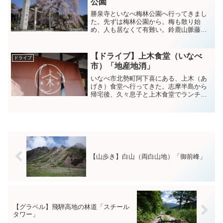
公園
勝泉寺といなべ梅林公園へ行ってきまし
た。先ずは梅林公園から。梅も散り始
め、人も居なくて有難い。鈴鹿山脈藤原
岳の雪が日に日に減って、春の訪れを感
じる。満開を過ぎてしまったが、それで
もまだ綺麗だ。展望台は風が強くて、寒
【ドライブ】上木食堂（いなべ
ドライブ
かった。お次は、勝泉寺だ。...
市）「地産地消」
いなべ市北勢町阿下喜にある、上木（あ
げき）食堂へ行ってきた。志摩半島から
帰宅後、久々息子と上木食堂でランチを
食べに行った。前回のライドで、重くす
るとき鈍かったのでワイヤーみたら切れ
かけだった。昼からエモンダさんのシフ
トワイヤー交換して、ギア...
【山歩き】白山（両白山地）「御前峰」
【グラベル】飛騨高地の林道「スチール
タワー」