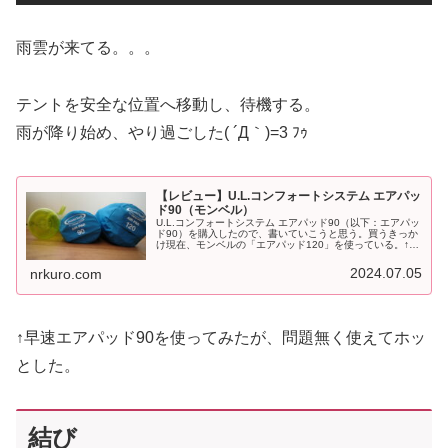
雨雲が来てる。。。
テントを安全な位置へ移動し、待機する。
雨が降り始め、やり過ごした( ´Д｀)=3 ﾌｩ
【レビュー】U.L.コンフォートシステム エアパッ
ド90（モンベル）
U.L.コンフォートシステム エアパッド90（以下：エアパッ
ド90）を購入したので、書いていこうと思う。買うきっか
け現在、モンベルの「エアパッド120」を使っている。↑自
転車旅の必需品となっている。↑サーマレストのマットとセ
ットで、長らく使...
2024.07.05
nrkuro.com
↑早速エアパッド90を使ってみたが、問題無く使えてホッ
とした。
結び