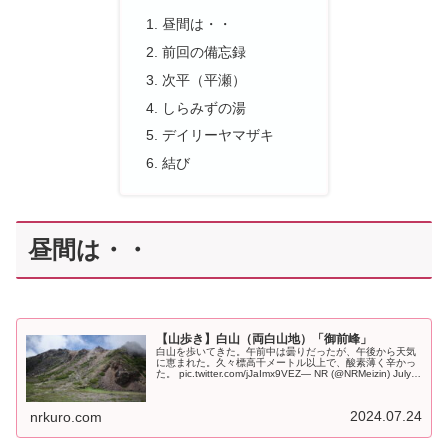
昼間は・・
前回の備忘録
次平（平瀬）
しらみずの湯
デイリーヤマザキ
結び
昼間は・・
【山歩き】白山（両白山地）「御前峰」
白山を歩いてきた。午前中は曇りだったが、午後から天気
に恵まれた。久々標高千メートル以上で、酸素薄く辛かっ
た。 pic.twitter.com/jJaImx9VEZ— NR (@NRMeizin) July
21, 2024 前回の備忘録↑丁...
2024.07.24
nrkuro.com