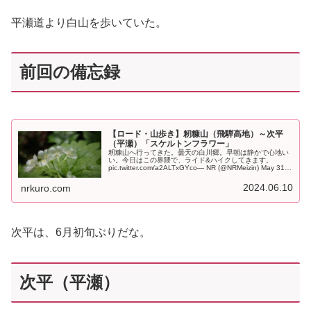
平瀬道より白山を歩いていた。
前回の備忘録
【ロード・山歩き】籾糠山（飛騨高地）～次平
（平瀬）「スケルトンフラワー」
籾糠山へ行ってきた。曇天の白川郷。早朝は静かで心地い
い。今日はこの界隈で、ライド&ハイクしてきます。
pic.twitter.com/a2ALTxGYco— NR (@NRMeizin) May 31,
2024 白川郷エリアの籾糠山へ行っ...
2024.06.10
nrkuro.com
次平は、6月初旬ぶりだな。
次平（平瀬）