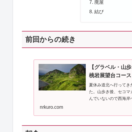
廃屋
結び
前回からの続き
【グラベル・山歩
桃岩展望台コース
夏休み道北へ行ってき
た。山歩き後、セコマ
んでいないので西海岸
４日目。ぼちぼち島...
nrkuro.com