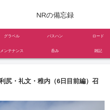
NRの備忘録
グラベル
パスハン
ロード
メンテナンス
呑み
雑記
利尻・礼文・稚内（6日目前編）召