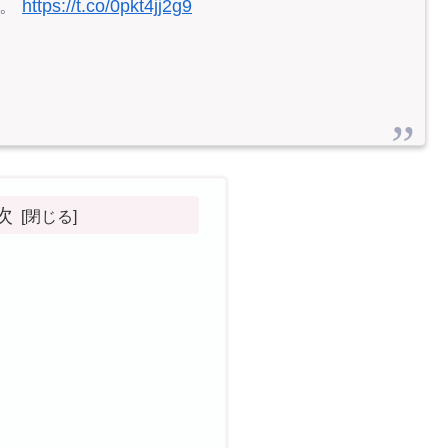
定。
https://t.co/0pkt4jj2g9
次