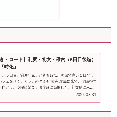
き・ロード】利尻・礼文・稚内（5日目後編）
「時化」
た。５日目。温度計見ると昼間17℃。強風で寒い１日だっ
カフェを頂く。ガラナのグミも(笑)礼文島に来て、夕陽を拝
へ向かう。夕陽に染まる海岸線に高揚した。礼文島に来て
2024.08.31