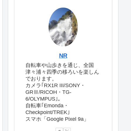
NR
自転車や山歩きを通じ、全国
津々浦々四季の移ろいを楽しん
でおります。
カメラ｢RX1R III/SONY・
GRⅢ/RICOH・TG-
6/OLYMPUS｣。
自転車｢Emonda・
Checkpoint/TREK｣
スマホ「Google Pixel 9a」