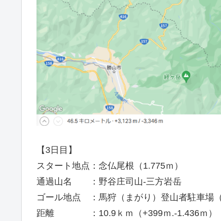
【3日目】
スタート地点：念仏尾根（1.775ｍ）
通過山名 ：野谷庄司山-三方岩岳
ゴール地点 ：馬狩（まがり）登山者駐車場（
距離 ：10.9ｋｍ（+399ｍ.-1.436ｍ）