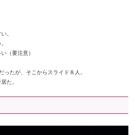
すい。
。
（要注意）
岩
だったが、そこからスライド８人。
居た。