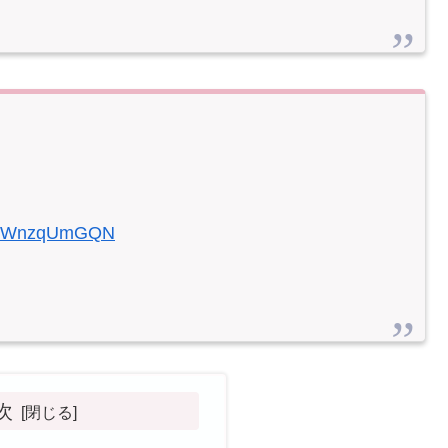
om/mWnzqUmGQN
次