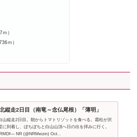
97ｍ）
736ｍ）
北縦走2日目（南竜～念仏尾根）「薄明」
白山縦走2日目。朝からトマトリゾットを食べる。霜柱が沢
堂に到着し、ぼちぼちと白山山頂へ日の出を拝みに行く。
6uRMDf— NR (@NRMeizin) Oct...