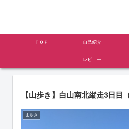
ＴＯＰ
自己紹介
レビュー
【山歩き】白山南北縦走3日目
山歩き