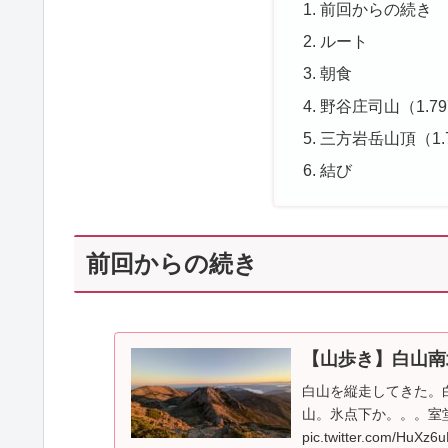
前回からの続き
ルート
朝食
野谷庄司山（1.7
三方岩岳山頂（1.
結び
前回からの続き
【山歩き】白山南
白山を縦走してきた。
山。氷点下か。。。室
pic.twitter.com/HuXz