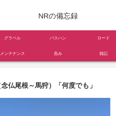
NRの備忘録
グラベル
パスハン
ロード
メンテナンス
呑み
雑記
（念仏尾根～馬狩）「何度でも」