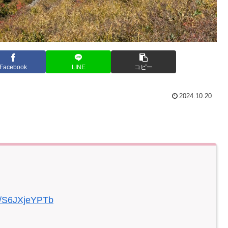
Facebook
LINE
コピー
2024.10.20
om/S6JXjeYPTb