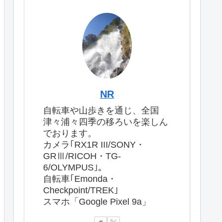
NR
自転車や山歩きを通じ、全国
津々浦々四季の移ろいを楽しん
でおります。
カメラ｢RX1R III/SONY・
GRⅢ/RICOH・TG-
6/OLYMPUS｣。
自転車｢Emonda・
Checkpoint/TREK｣
スマホ「Google Pixel 9a」