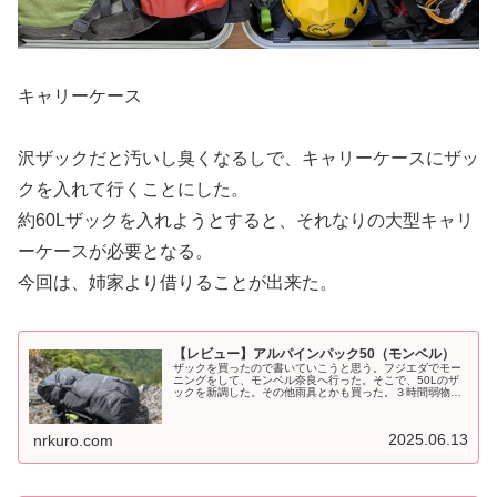
キャリーケース
沢ザックだと汚いし臭くなるしで、キャリーケースにザッ
クを入れて行くことにした。
約60Lザックを入れようとすると、それなりの大型キャリ
ーケースが必要となる。
今回は、姉家より借りることが出来た。
【レビュー】アルパインパック50（モンベル）
ザックを買ったので書いていこうと思う。フジエダでモー
ニングをして、モンベル奈良へ行った。そこで、50Lのザ
ックを新調した。その他雨具とかも買った。３時間弱物色
していた。街とかで同じ時間居たら苦痛でしょうがないけ
ど、モンベルショップなら皆無だ...
2025.06.13
nrkuro.com