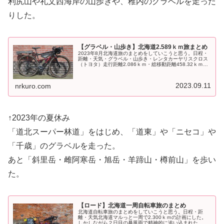
利尻山や礼文西海岸の山歩きや、稚内のグラベルを走った
りした。
【グラベル・山歩き】北海道2.589ｋｍ旅まとめ
2023年8月北海道旅のまとめをしていこうと思う。日程・
距離・天気・グラベル・山歩き・レンタカーヤリスクロス
（トヨタ）走行距離2.086ｋｍ・総移動距離458.32ｋｍ
（自転車）+45ｋｍ（山歩き）+2.086ｋｍ（車）＝
2589.32ｋｍ...
2023.09.11
nrkuro.com
↑2023年の夏休み
「道北スーパー林道」をはじめ、「道東」や「ニセコ」や
「千歳」のグラベルを走った。
あと「斜里岳・雌阿寒岳・旭岳・羊蹄山・樽前山」を歩い
た。
【ロード】北海道一周自転車旅のまとめ
北海道自転車旅のまとめをしていこうと思う。日程・距
離・天気北海道マルっと一周で2.300ｋｍの計画にした。
しかしながら２日目の暴風雨で精神的に追い込まれた。そ