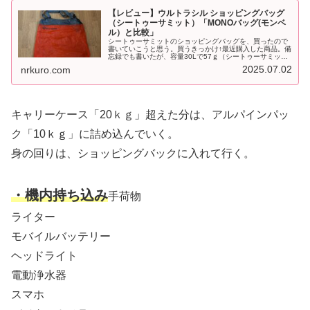
【レビュー】ウルトラシル ショッピングバッグ
（シートゥーサミット）「MONOバッグ(モンベ
ル）と比較」
シートゥーサミットのショッピングバッグを、買ったので
書いていこうと思う。買うきっかけ↑最近購入した商品。備
忘録でも書いたが、容量30Lで57ｇ（シートゥーサミッ
ト）はとても魅力的！！実際どうなんだろうと気になった
2025.07.02
nrkuro.com
ので、HPを見たら・・・アウ...
キャリーケース「20ｋｇ」超えた分は、アルパインパッ
ク「10ｋｇ」に詰め込んでいく。
身の回りは、ショッピングバックに入れて行く。
・機内持ち込み
手荷物
ライター
モバイルバッテリー
ヘッドライト
電動浄水器
スマホ