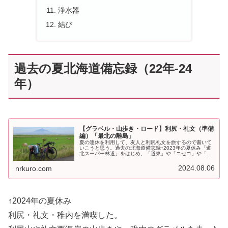
浄水器
結び
過去の夏北海道備忘録（22年-24
年）
【グラベル・山歩き・ロード】利尻・礼文（準備
編）「最北の離島」
夏の連休を利用して、友人と利尻礼文を旅するので書いて
いこうと思う。過去の北海道備忘録↑2023年の夏休み「道
北スーパー林道」をはじめ、「道東」や「ニセコ」や「千
歳」のグラベルを走った。あと「斜里岳・雌阿寒岳・旭
岳・羊蹄山・樽前山」を歩いた。...
2024.08.06
nrkuro.com
↑2024年の夏休み
利尻・礼文・稚内を満喫した。