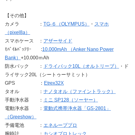
【その他】
カメラ ：
TG-６（OLYMPUS）
・
スマホ
（pixel8a）
スマホケース ：
アザーサイド
ﾓﾊﾞｲﾙﾊﾞｯﾃﾘｰ :
10.000mAh
（Anker Nano Power
Bank）
+10.000ｍAh
防水バック ：
ドライバック10L（オルトリーブ）
・ド
ライサック20L（シートゥーサミット）
GPS ：
Etrex32X
タオル ：
ナノタオル（ファイントラック）
手動浄水器 ：
ミニ SP128（ソーヤー）
電動浄水器 ：
電動式携帯浄水器「GS-2801」
（Greeshow）
予備電池 ：
エネループプロ
腕時計 ：
カシオプロトレック