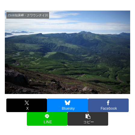
2508知床岬・クワウンナイ川
X
Bluesky
Facebook
LINE
コピー