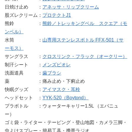
日焼け止め ：
アネッサ・リップクリーム
股ズレクリーム：
プロテクトJ1
熊鈴 ：
熊鈴／トレッキングベル スクエア（モ
ンベル）
水筒 ：
山専用ステンレスボトル FFX-501（サ
ーモス）
サングラス ：
クロスリンク・フラック（オークリー）
制汗シート ：
メンズビオレ
洗面道具 ：
歯ブラシ
薬 ：痛み止め・下痢止め
快眠グッズ ：
アイマスク・耳栓
ヘッドセット ：
YYK-520（‎Boytond）
プラボトル ：ウォーターキャリー1.5L （エバニュ
ー）
ゴミ袋・ライター・テーピング・登山地図・カメラ三脚・
虫よけスプレー・簡易工具・携帯ラジオ