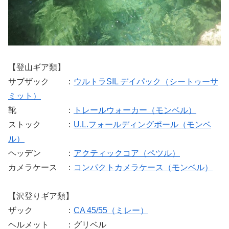
【登山ギア類】
サブザック ：
ウルトラSIL デイパック（シートゥーサ
ミット）
靴 ：
トレールウォーカー（モンベル）
ストック ：
U.L.フォールディングポール（モンベ
ル）
ヘッデン ：
アクティックコア（ペツル）
カメラケース ：
コンパクトカメラケース（モンベル）
【沢登りギア類】
ザック ：
CA 45/55（ミレー）
ヘルメット ：グリベル