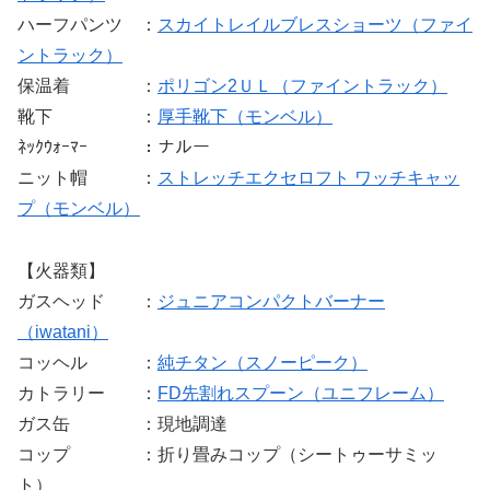
ハーフパンツ ：
スカイトレイルブレスショーツ（ファイ
ントラック）
保温着 ：
ポリゴン2ＵＬ（ファイントラック）
靴下 ：
厚手靴下（モンベル）
ﾈｯｸｳｫｰﾏｰ ：ナルー
ニット帽 ：
ストレッチエクセロフト ワッチキャッ
プ（モンベル）
【火器類】
ガスヘッド ：
ジュニアコンパクトバーナー
（iwatani）
コッヘル ：
純チタン（スノーピーク）
カトラリー ：
FD先割れスプーン（ユニフレーム）
ガス缶 ：現地調達
コップ ：折り畳みコップ（シートゥーサミッ
ト）