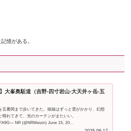
た記憶がある。
】大峯奥駈道（吉野-四寸岩山-大天井ヶ岳-五
を五番関まで歩いてきた。稜線はずっと雲がかかり、幻想
と晴れてきて、光のカーテンがまたいい。
j7FA9G— NR (@NRMeizin) June 15, 20...
2025.06.17