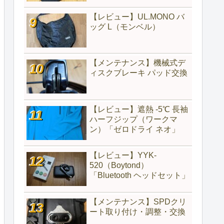
【レビュー】UL.MONO バ
ッグ L（モンベル）
【メンテナンス】機械式デ
ィスクブレーキ パッド交換
【レビュー】遮熱 -5℃ 長袖
ハーフジップ（ワークマ
ン）「ゼロドライ ネオ」
【レビュー】YYK-
520（‎Boytond）
「Bluetooth ヘッドセット」
【メンテナンス】SPDクリ
ート取り付け・調整・交換