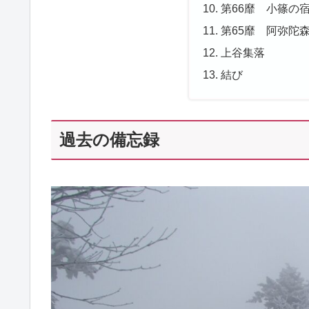
第66靡 小篠の
第65靡 阿弥陀
上谷集落
結び
過去の備忘録