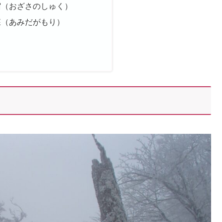
宿（おざさのしゅく）
森（あみだがもり）