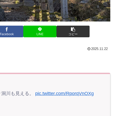
Facebook
LINE
コピー
2025.11.22
。
り洞川も見える。
pic.twitter.com/RporqVnOXg