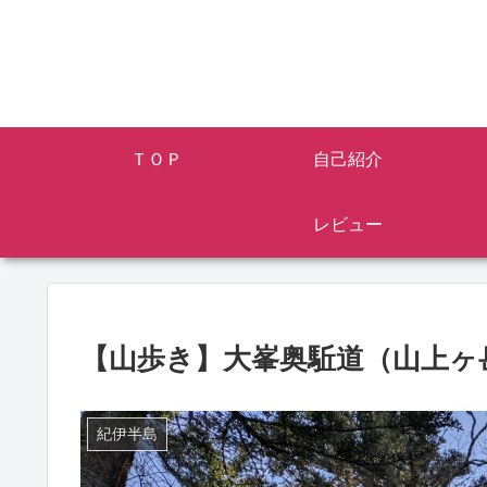
ＴＯＰ
自己紹介
レビュー
【山歩き】大峯奥駈道（山上ヶ
紀伊半島