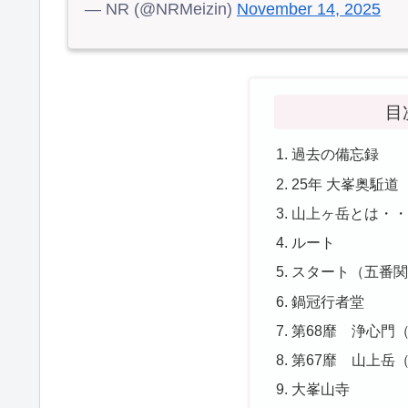
— NR (@NRMeizin)
November 14, 2025
目
過去の備忘録
25年 大峯奥駈道
山上ヶ岳とは・
ルート
スタート（五番
鍋冠行者堂
第68靡 浄心門
第67靡 山上岳
大峯山寺