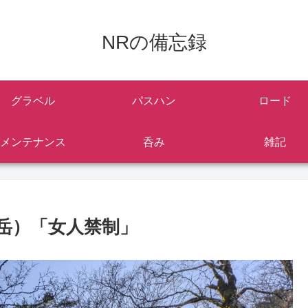
NRの備忘録
グラベル
パスハン
ロード
メンテナンス
呑み
雑記
岳）「女人禁制」