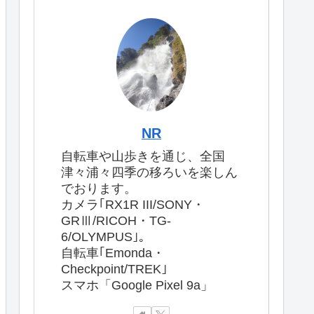
NR
自転車や山歩きを通じ、全国
津々浦々四季の移ろいを楽しん
でおります。
カメラ｢RX1R III/SONY・
GRⅢ/RICOH・TG-
6/OLYMPUS｣。
自転車｢Emonda・
Checkpoint/TREK｣
スマホ「Google Pixel 9a」