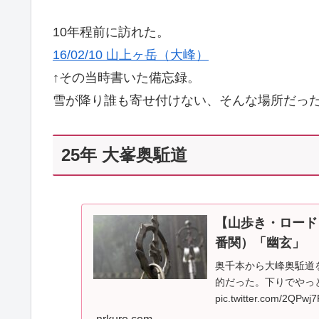
10年程前に訪れた。
16/02/10 山上ヶ岳（大峰）
↑その当時書いた備忘録。
雪が降り誰も寄せ付けない、そんな場所だっ
25年 大峯奥駈道
【山歩き・ロード
番関）「幽玄」
奥千本から大峰奥駈道
的だった。下りでやっ
pic.twitter.com/2QPw