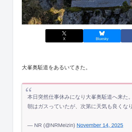
X
Bluesky
大峯奥駈道をあるいてきた。
本日突然仕事休みになり大峯奥駈道へ来た
朝はガスっていたが、次第に天気も良くな
— NR (@NRMeizin)
November 14, 2025