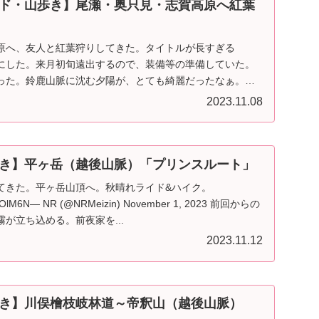
ド・山歩き】尾瀬・奥只見・志賀高原へ紅葉
原へ、友人と紅葉狩りしてきた。タイトルが長すぎる
にした。来月初旬遠出するので、装備等の準備していた。
った。鈴鹿山脈に沈む夕陽が、とても綺麗だったなぁ。
2023.11.08
き】平ヶ岳（越後山脈）「プリンスルート」
てきた。平ヶ岳山頂へ。秋晴れライド&ハイク。
Gb1OlM6N— NR (@NRMeizin) November 1, 2023 前回からの
が立ち込める。前夜家を...
2023.11.12
き】川俣檜枝岐林道～帝釈山（越後山脈）