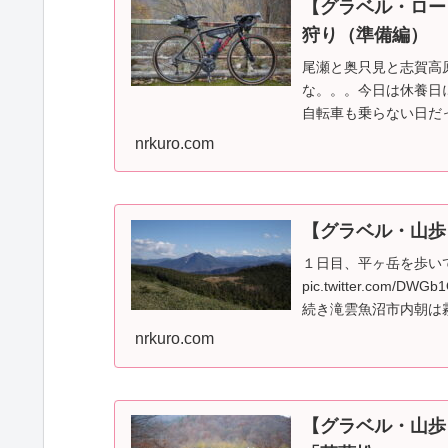
【グラベル・ロー
狩り（準備編）
尾瀬と奥只見と志賀高
な。。。今日は休養日
自転車も乗らない日だ
pic.twitter.co...
nrkuro.com
【グラベル・山歩
１日目、平ヶ岳を歩い
pic.twitter.com/DW
続き滝雲魚沼市内朝は霧
nrkuro.com
【グラベル・山歩