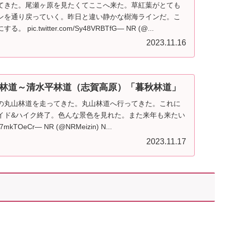
てきた。尾瀬ヶ原を見たくてここへ来た。草紅葉がとても
ンを通り戻っていく。昨日と違い静かな樹海ラインだ。こ
ic.twitter.com/Sy48VRBTfG— NR (@...
2023.11.16
林道～清水平林道（志賀高原）「暮秋林道」
の丸山林道を走ってきた。丸山林道へ行ってきた。これに
イド&ハイク終了。色んな景色を見れた。また来年も来たい
sM7mkTOeCr— NR (@NRMeizin) N...
2023.11.17