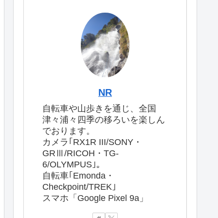
NR
自転車や山歩きを通じ、全国
津々浦々四季の移ろいを楽しん
でおります。
カメラ｢RX1R III/SONY・
GRⅢ/RICOH・TG-
6/OLYMPUS｣。
自転車｢Emonda・
Checkpoint/TREK｣
スマホ「Google Pixel 9a」