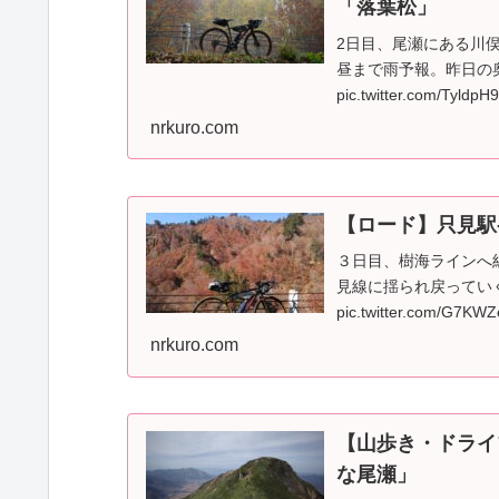
「落葉松」
2日目、尾瀬にある川
昼まで雨予報。昨日の
pic.twitter.com/Tyld
nrkuro.com
【ロード】只見駅
３日目、樹海ラインへ
見線に揺られ戻ってい
pic.twitter.com/G7KW
nrkuro.com
【山歩き・ドライ
な尾瀬」