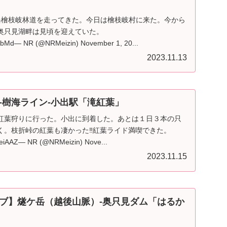
俣檜枝岐林道を走ってきた。今日は檜枝岐村に来た。今から
奥只見湖畔は見頃を迎えていた。
pH9bMd— NR (@NRMeizin) November 1, 20...
2023.11.13
-樹海ライン-小出駅「滝紅葉」
紅葉狩りに行った。小出に到着した。あとは１日３本の只
く。枝折峠の紅葉も凄かった‼️紅葉ライド満喫できた。
ZeiAAZ— NR (@NRMeizin) Nove...
2023.11.15
ブ】燧ケ岳（越後山脈）-奥只見ダム「はるか