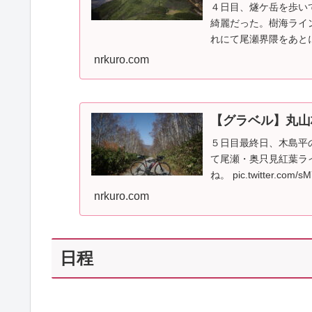
４日目、燧ケ岳を歩い
綺麗だった。樹海ライ
れにて尾瀬界隈をあとにする。 p
nrkuro.com
【グラベル】丸山
５日目最終日、木島平
て尾瀬・奥只見紅葉ラ
ね。 pic.twitter.com/
nrkuro.com
日程