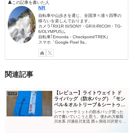
👤この記事を書いた人
NR
自転車や山歩きを通じ、全国津々浦々四季の
移ろいを楽しんでおります。
カメラ｢RX1R III/SONY・GRⅢ/RICOH・TG-
6/OLYMPUS｣。
自転車｢Emonda・Checkpoint/TREK｣
スマホ「Google Pixel 9a」
関連記事
【レビュー】ライトウェイト ド
バッグ
ライバッグ（防水バッグ）「モン
ベル＆オルトリーブ＆シートゥー
サミット比較」
シートゥーサミットの防水バッグ買った
ので書いていこうと思う。使われ方板取
川水系 川浦谷川支流 西ヶ洞谷川沢登り
で、水の中を泳いだりする。その為、ザ
ックの中まで水が入る。防水処理をして