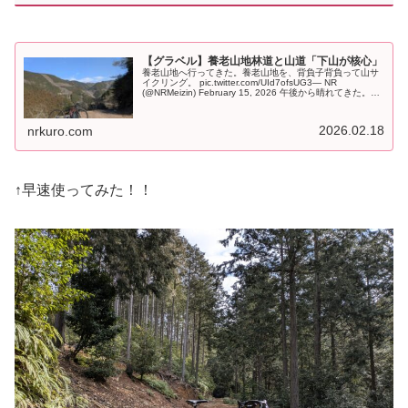
【グラベル】養老山地林道と山道「下山が核心」
養老山地へ行ってきた。養老山地を、背負子背負って山サ
イクリング。 pic.twitter.com/UId7ofsUG3— NR
(@NRMeizin) February 15, 2026 午後から晴れてきた。林
道終点から麓まで、背負子に自転...
2026.02.18
nrkuro.com
↑早速使ってみた！！