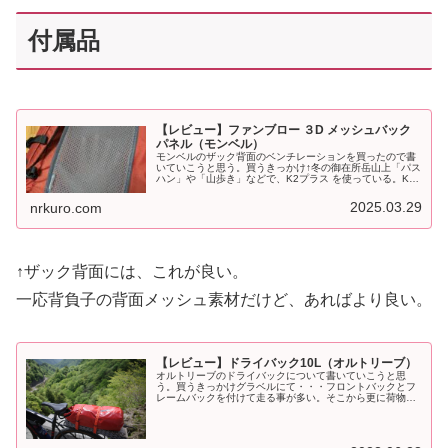
付属品
【レビュー】ファンブロー ３D メッシュバック
パネル（モンベル）
モンベルのザック背面のベンチレーションを買ったので書
いていこうと思う。買うきっかけ↑冬の御在所岳山上「パス
ハン」や「山歩き」などで、K2プラス を使っている。K2
プラスの背面レースの背面K2とレースを比較すると、K2
は素地に対し、レースはメ...
2025.03.29
nrkuro.com
↑ザック背面には、これが良い。
一応背負子の背面メッシュ素材だけど、あればより良い。
【レビュー】ドライバック10L（オルトリーブ）
オルトリーブのドライバックについて書いていこうと思
う。買うきっかけグラベルにて・・・フロントバックとフ
レームバックを付けて走る事が多い。そこから更に荷物を
増やそうと思った時、どうしたもんかと考えていた。先ず
出てくるのは自分が持っている、パニ...