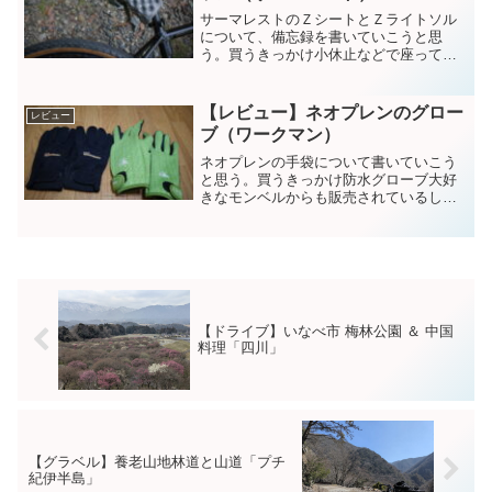
サーマレストのＺシートとＺライトソル
について、備忘録を書いていこうと思
う。買うきっかけ小休止などで座ってい
ると、お尻が痛くなるから山歩きやグラ
ベルなどで、ふと休みたいと思って座る
土や石やベンチなどで座る・・・お尻痛
【レビュー】ネオプレンのグロー
レビュー
くなってくる買ってみて7年...
ブ（ワークマン）
ネオプレンの手袋について書いていこう
と思う。買うきっかけ防水グローブ大好
きなモンベルからも販売されているしか
し実際問題、使って経年劣化し濡れてく
るのが現状だった例え良い物を買って
も。。。ＶＢＬシステムVBL（ヴェイパ
ー・バリア・ライナー）と...
【ドライブ】いなべ市 梅林公園 ＆ 中国
料理「四川」
【グラベル】養老山地林道と山道「プチ
紀伊半島」