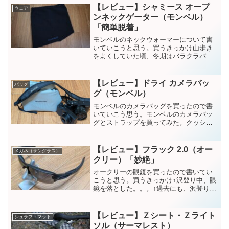
いないと、びしょ濡れになる。。。そん
【レビュー】シャミース オープ
ウェア
なかんだで、防水バッグ...
ンネックゲーター（モンベル）
「簡単脱着」
モンベルのネックウォーマーについて書
いていこうと思う。買うきっかけ山歩き
をよくしていた頃、冬期はバラクラバ被
ってヘルメットを装着していた。首元が
寒くてネックウォーマーをしたりしてい
た。しかし暑くなった時、ネックウォー
【レビュー】ドライ カメラバッ
バッグ
マーを外そうとしてもヘル...
グ（モンベル）
モンベルのカメラバッグを買ったので書
いていこう思う。モンベルのカメラバッ
グとストラップを買ってみた。クッショ
ン材や防水性能あって衝撃や雨にも安
心。1時間外に置いていたら、40℃超えし
ていた。。暑さには弱いみたい。防水性
【レビュー】フラック 2.0（オー
メガネ（サングラス）
能は、まあまあでした。...
クリー）「妙絶」
オークリーの眼鏡を買ったので書いてい
こうと思う。買うきっかけ↑沢登り中、眼
鏡を落とした。。。↑過去にも、沢登り中
に眼鏡を落としたんだんだが運よく拾っ
たしばらく探したけど無かった、、、そ
んなかんだで、購入に至る・・落とした
【レビュー】Ｚシート・Ｚライト
シュラフ・マット
眼鏡フラック2.0（...
ソル（サーマレスト）