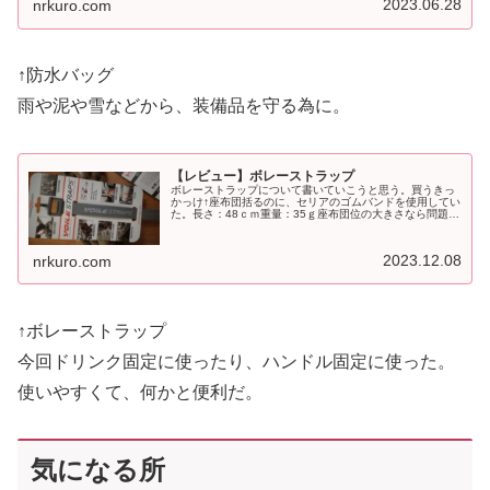
2023.06.28
nrkuro.com
↑防水バッグ
雨や泥や雪などから、装備品を守る為に。
【レビュー】ボレーストラップ
ボレーストラップについて書いていこうと思う。買うきっ
かっけ↑座布団括るのに、セリアのゴムバンドを使用してい
た。長さ：48ｃｍ重量：35ｇ座布団位の大きさなら問題無
いリアラック上のマットを括るのも、問題無いサドルバッ
ク（アピデュラ）これに座布...
2023.12.08
nrkuro.com
↑ボレーストラップ
今回ドリンク固定に使ったり、ハンドル固定に使った。
使いやすくて、何かと便利だ。
気になる所