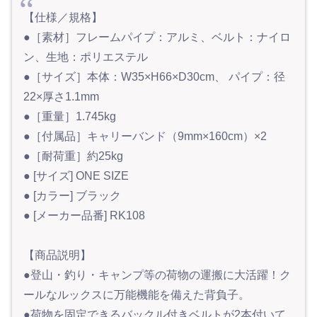
【仕様／規格】
●［素材］フレームパイプ：アルミ、ベルト：ナイロ
ン、生地：ポリエステル
●［サイズ］本体：W35×H66×D30cm、 パイプ：径
22×厚さ1.1mm
●［重量］1.745kg
●［付属品］キャリーバンド（9mm×160cm）×2
●［耐荷重］約25kg
● [サイズ] ONE SIZE
● [カラー] ブラック
● [メーカー品番] RK108
【商品説明】
●登山・釣り・キャンプ等の荷物の運搬に大活躍！ク
ールなルックスに万能機能を備えた背負子。
●荷物を固定できるバックル付きベルトが2本付いて