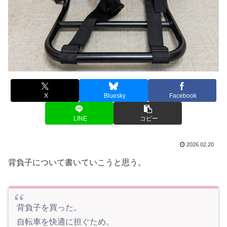
X
Bluesky
Facebook
LINE
コピー
2026.02.20
背負子について書いていこうと思う。
背負子を買った。
自転車を快適に担ぐため。