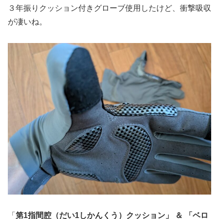
３年振りクッション付きグローブ使用したけど、衝撃吸収
が凄いね。
「
第1指間腔（だい1しかんくう）クッション」 ＆ 「ベロ