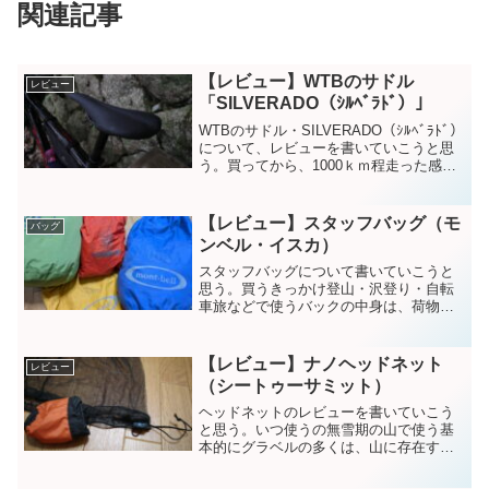
関連記事
【レビュー】WTBのサドル
レビュー
「SILVERADO（ｼﾙﾍﾞﾗﾄﾞ）」
WTBのサドル・SILVERADO（ｼﾙﾍﾞﾗﾄﾞ）
について、レビューを書いていこうと思
う。買ってから、1000ｋｍ程走った感想
です。（グラベル200ｋｍ、舗装路800ｋ
ｍ走ってのレポです。）買うきっか
け・・・北海道の旅にて、後半お尻が痛
【レビュー】スタッフバッグ（モ
バッグ
く...
ンベル・イスカ）
スタッフバッグについて書いていこうと
思う。買うきっかけ登山・沢登り・自転
車旅などで使うバックの中身は、荷物点
数多くてごちゃごちゃになる。。。そん
な時活躍するのが、スタッフバック
（袋）。衣類・雨具類・食器類・ガス類
【レビュー】ナノヘッドネット
レビュー
などを、カテゴリーごとにまと...
（シートゥーサミット）
ヘッドネットのレビューを書いていこう
と思う。いつ使うの無雪期の山で使う基
本的にグラベルの多くは、山に存在する
ことが多い。そこで大敵は、虻やブヨや
蜂など。６月ごろから９月が特に注意が