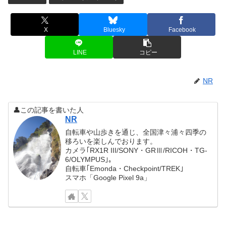
X
Bluesky
Facebook
LINE
コピー
NR
👤この記事を書いた人
NR
自転車や山歩きを通じ、全国津々浦々四季の
移ろいを楽しんでおります。
カメラ｢RX1R III/SONY・GRⅢ/RICOH・TG-
6/OLYMPUS｣。
自転車｢Emonda・Checkpoint/TREK｣
スマホ「Google Pixel 9a」