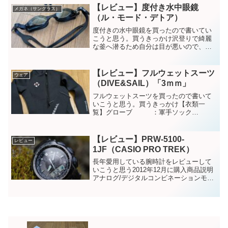
必要です。狙われると、自転車どころで
【レビュー】度付き水中眼鏡
メガネ（サングラス）
は無い位厄介です。下りで...
（ル・モード・デトア）
度付きの水中眼鏡を買ったので書いてい
こうと思う。買うきっかけ沢登りで綺麗
な釜へ潜るため自分は目が悪いので、度
入りの眼鏡を使っている。度無しの水中
眼鏡だと何も見えないので、度入り水中
眼鏡を買った。この大釜に居た時、来る
【レビュー】フルウェットスーツ
ウェア
人の殆どが水中眼鏡持って...
（DIVE&SAIL）「3ｍｍ」
フルウェットスーツを買ったので書いて
いこうと思う。買うきっかけ【衣類一
覧】グローブ ：軍手ソック
ス ：ネオプレンソックス（キャラ
バン）ベースレイヤー：フラッドラッシ
ュ ジップネック（ファイントラック）ド
【レビュー】PRW-5100-
レビュー
ライレイヤー：沢服（ファイント...
1JF（CASIO PRO TREK）
長年愛用している腕時計をレビューして
いこうと思う2012年12月に購入商品説明
アナログ/デジタルコンビネーションモデ
ル本格的アウトドアウオッチとして機能
性を追及している「プロトレック」のア
ナログ/デジタルコンビネーションモデル
から、視認性を...