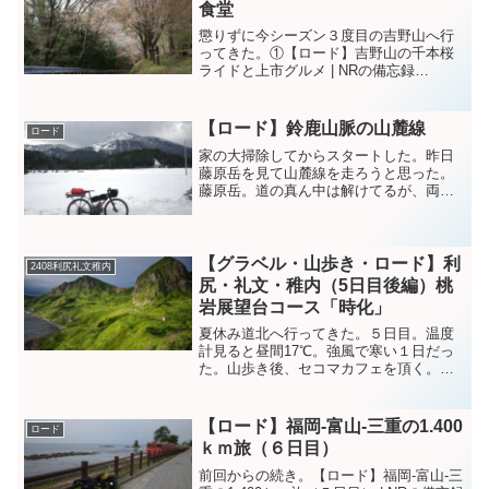
食堂
懲りずに今シーズン３度目の吉野山へ行
ってきた。①【ロード】吉野山の千本桜
ライドと上市グルメ | NRの備忘録
(nrkuro.com)②【ロード】吉野山の桜～ひ
かり食堂 | NRの備忘録 (nrkuro.com)前回
吉野山の上・中・下千本が...
【ロード】鈴鹿山脈の山麓線
ロード
家の大掃除してからスタートした。昨日
藤原岳を見て山麓線を走ろうと思った。
藤原岳。道の真ん中は解けてるが、両端
には雪がまだ残ってる。藤原岳の麓は、
雪が多い。道は時折雪が現れヒヤッとす
る。たまたま電車が来たので、写真撮っ
たが全くイケてない写真。...
【グラベル・山歩き・ロード】利
2408利尻礼文稚内
尻・礼文・稚内（5日目後編）桃
岩展望台コース「時化」
夏休み道北へ行ってきた。５日目。温度
計見ると昼間17℃。強風で寒い１日だっ
た。山歩き後、セコマカフェを頂く。ガ
ラナのグミも(笑)礼文島に来て、夕陽を拝
んでいないので西海岸へ向かう。夕陽に
染まる海岸線に高揚した。礼文島に来て
【ロード】福岡-富山-三重の1.400
ロード
４日目。ぼちぼち島...
ｋｍ旅（６日目）
前回からの続き。【ロード】福岡-富山-三