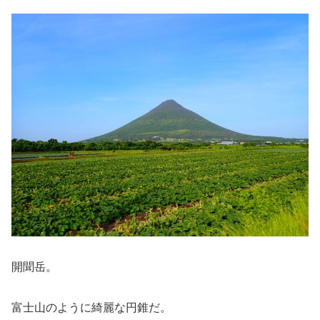
開聞岳。
富士山のように綺麗な円錐だ。