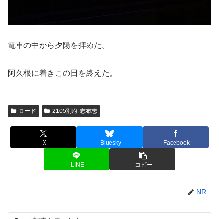
電車の中から夕陽を拝めた。
阿久根に着きこの日を終えた。
ロード
2105別府-志布志
X
Bluesky
Facebook
LINE
コピー
NR