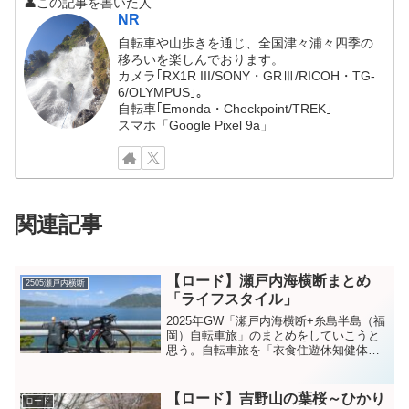
👤この記事を書いた人
NR
自転車や山歩きを通じ、全国津々浦々四季の
移ろいを楽しんでおります。
カメラ｢RX1R III/SONY・GRⅢ/RICOH・TG-
6/OLYMPUS｣。
自転車｢Emonda・Checkpoint/TREK｣
スマホ「Google Pixel 9a」
関連記事
【ロード】瀬戸内海横断まとめ
2505瀬戸内横断
「ライフスタイル」
2025年GW「瀬戸内海横断+糸島半島（福
岡）自転車旅」のまとめをしていこうと
思う。自転車旅を「衣食住遊休知健体美
礼」の10分類に分けてまとめた。自分な
りのライフスタイルを、上手くイメージ
できて良いかもしれない。距離・気候・
【ロード】吉野山の葉桜～ひかり
ロード
最高高度↑実走ル...