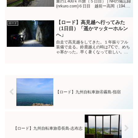
重の1.400ｋｍ旅（５日目） | NRの備忘録
(nrkuro.com)６日目 越前ー高岡（194.5
ｋｍ）越前海岸を更に北へ進む。呼鳥
門。朝は清々しい。朝の通勤時間になっ
てきたので、毎度のザバス＆...
【ロード】高見越へ行ってみた
ロード
（1日目）「遥かマッターホルン
へ」
自走で高見越をしてきた。１年振りフル
装備で走る。鈴鹿越えの時は7℃で、めち
ゃ寒かった。早く暑くなって欲しい。家
から取り敢えず紀伊半島に向かって走り
ます。 pic.twitter.com/78o4huygao— NR
(@NRMeizin) ...
【ロード】九州自転車旅④霧島-指宿
【ロード】九州自転車旅⑥長島-志布志