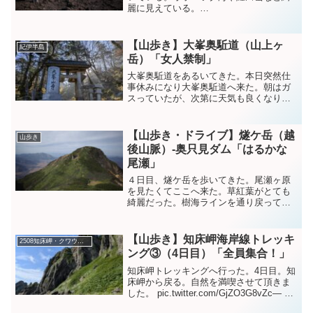
麗に見えている。
pic.twitter.com/rlS1Say6qw— NR
(@NRMeizin) August 14, 2023 ４日目ス
タート今日は道東のマッ...
【山歩き】大峯奥駈道（山上ヶ
紀伊半島
岳）「女人禁制」
大峯奥駈道をあるいてきた。本日突然仕
事休みになり大峯奥駈道へ来た。朝はガ
スっていたが、次第に天気も良くなり洞
川も見える。
pic.twitter.com/RporqVnOXg— NR
(@NRMeizin) November 14, 202...
【山歩き・ドライブ】燧ケ岳（越
山歩き
後山脈）-奥只見ダム「はるかな
尾瀬」
４日目、燧ケ岳を歩いてきた。尾瀬ヶ原
を見たくてここへ来た。草紅葉がとても
綺麗だった。樹海ラインを通り戻ってい
く。昨日と違い静かな樹海ラインだ。こ
れにて尾瀬界隈をあとにする。
pic.twitter.com/Sy48VRBTfG— NR (@...
【山歩き】知床岬海岸線トレッキ
2508知床岬・クワウンナイ川
ング③（4日目）「全員集合！」
知床岬トレッキングへ行った。4日目。知
床岬から戻る。自然を満喫させて頂きま
した。 pic.twitter.com/GjZO3G8vZc— NR
(@NRMeizin) August 11, 2025 前回から