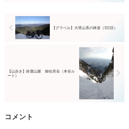
のつづき今日が最終日（３日目）。...
【グラベル】大塔山系の林道（3日目）
【山歩き】鈴鹿山脈 御在所岳（本谷ル
ート）
コメント