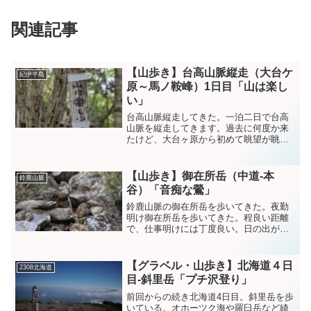
関連記事
【山歩き】台高山脈縦走（大台ケ
紀伊半島
原～馬ノ鞍峰）1日目「山は楽し
い」
台高山脈縦走してきた。一泊二日で台高
山脈を縦走してきます。過去に何度か来
たけど、大台ヶ原から初めて眺望が眺め
れた。 pic.twitter.com/lQNRWGPcW5—
NR (@NRMeizin) June 6, 2025 大台ヶ原
から...
【山歩き】御在所岳（中道-本
鈴鹿山脈
谷）「音痴な鶯」
鈴鹿山脈の御在所岳を歩いてきた。夜勤
明け御在所岳を歩いてきた。程良い距離
で、仕事明けには丁度良い。日の出が少
しだけ見れたので良かった。３月中旬雪
は、だいぶ減ってしまった。なにはとも
あれ大黒岩で食べる、カップヌードルが
【グラベル・山歩き】北海道４日
2308北海道
格別だな。 pic.tw...
目-斜里岳「プチ沢登り」
前回からの続き北海道4日目。斜里岳を歩
いている。オホーツク海や羅臼岳など綺