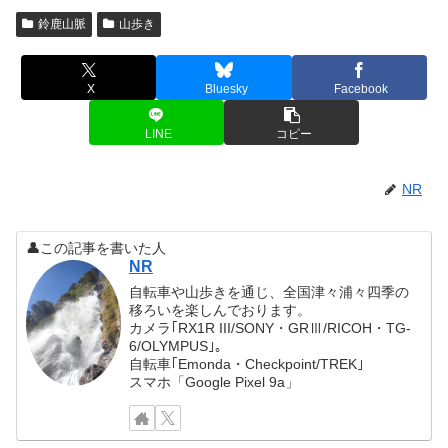
鈴鹿山脈
山歩き
X
Bluesky
Facebook
LINE
コピー
NR
👤この記事を書いた人
NR
自転車や山歩きを通じ、全国津々浦々四季の
移ろいを楽しんでおります。
カメラ｢RX1R III/SONY・GRⅢ/RICOH・TG-
6/OLYMPUS｣。
自転車｢Emonda・Checkpoint/TREK｣
スマホ「Google Pixel 9a」