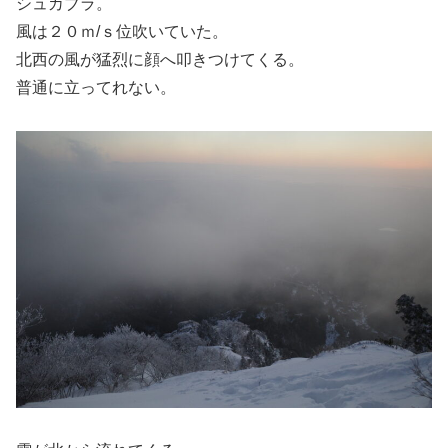
シュカブラ。
風は２０ｍ/ｓ位吹いていた。
北西の風が猛烈に顔へ叩きつけてくる。
普通に立ってれない。