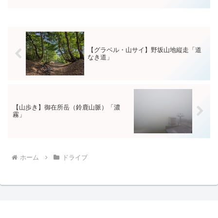
べた。今日なら特大があれば絶対頼むの
にな(笑)〆に珈琲とスナック菓子。２日間
紀伊半島で楽しま...
【グラベル・山サイ】野坂山地縦走「道
なき道」
【山歩き】御在所岳（鈴鹿山脈）「濃
霧」
ホーム
ドライブ