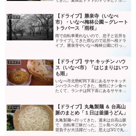
てきた。夏限定トマトのマリネとアボカ
ドのはんばあぐを食べた。⁰トマトとアボ
カドに塩昆布が良い感じだ。上に白髪ネ
ギがピリッとしてる。ご飯味噌汁漬物お
【ドライブ】勝泉寺（いなべ
ドライブ
替わり自由なので、いっ...
市）・いなべ梅林公園～グレート
トラバース「雨桜」
雨で自転車乗れないので、息子と近所を
ドライブしてきた雨なので近所へ桜ドラ
イブ。勝泉寺やいなべ梅林公園に行っ
た。静まり返った梅林公園。これが良い
んだよな。 pic.twitter.com/iFMaIbzPDB
— NR (@NRMeizin) ...
【ドライブ】サヤ キッチン ハウ
ドライブ
ス（いなべ市）「はじまりはいつ
も雨」
いなべ市北勢町阿下喜にあるサヤキッチ
ンハウスへ行ってきた。無性にナン食べ
たくて、ランチは阿下喜にあるサヤキッ
チンハウスへ息子と行った。1.000円以内
でコスパ良いし、美味しいしまた寄りた
い。ナンおかわり自由で、満腹に(笑)ネパ
【ドライブ】丸亀製麺 ＆ 台高山
グラベル
ール人が経営し...
脈のまとめ「１日は釜揚うどん」
丸亀製麺へ行ってきた。週末は台高山脈
で、自転車三昧だった。三ヶ島ペダルや
背負子が大活躍だった。思えば3/1で丸亀
の日。帰りに釜揚うどん大とおにぎり食