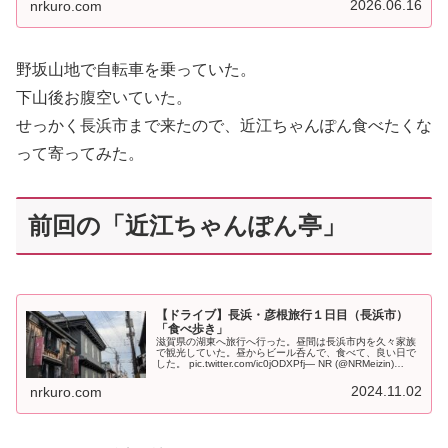
2026.06.16
nrkuro.com
野坂山地で自転車を乗っていた。
下山後お腹空いていた。
せっかく長浜市まで来たので、近江ちゃんぽん食べたくな
って寄ってみた。
前回の「近江ちゃんぽん亭」
【ドライブ】長浜・彦根旅行１日目（長浜市）
「食べ歩き」
滋賀県の湖東へ旅行へ行った。昼間は長浜市内を久々家族
で観光していた。昼からビール呑んで、食べて、良い日で
した。 pic.twitter.com/ic0jODXPfj— NR (@NRMeizin)
October 26, 2024 コース【…
2024.11.02
nrkuro.com