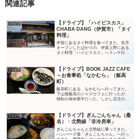
関連記事
【ドライブ】「ハイビスカス」
ドライブ
CHABA DANG（伊賀市）「タイ
料理」
伊賀にあるタイ料理を食べてきた。先月
オープンしたばかりの、伊賀上野にある
タイ料理「ハイビスカス」へランチ行っ
てきた。カオマンガイのソースは辛いけ
ど、鶏肉とジャスミンライスがとても美
味しい。これにデザート付いて￥1.500円
【ドライブ】BOOK JAZZ CAFE
ドライブ
で安い!(先週行っ...
～お食事処「なかむら」（飯高
町）
飯高町にある、なかむらへ行ってきた。
下山後飯高のジャズカフェに行ったが、
移転の為休業中だった。しかし店主のご
厚意で中を少し見せてもらったら、古い
ポストカードなど拝見できて大満足。以
前にも寄った「なかむら」で夕食を食べ
【ドライブ】ぎんごんちゃん（桑
ドライブ
る。天巻きのエビがサクサ...
名）・北勢線「非冷房車」
ぎんごんちゃんと北勢線に乗ってきた。
ハンバーグ屋「ぎんごんちゃん」へ行っ