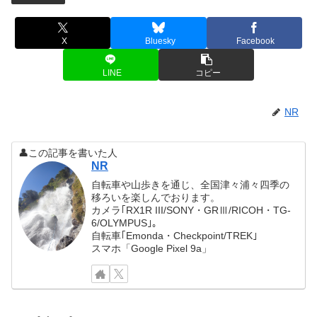
X
Bluesky
Facebook
LINE
コピー
NR
👤この記事を書いた人
NR
自転車や山歩きを通じ、全国津々浦々四季の
移ろいを楽しんでおります。
カメラ｢RX1R III/SONY・GRⅢ/RICOH・TG-
6/OLYMPUS｣。
自転車｢Emonda・Checkpoint/TREK｣
スマホ「Google Pixel 9a」