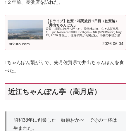
↑２年前、長浜店を訪れた。
【ドライブ】佐賀・福岡旅行 1日目（佐賀編）
「井出ちゃんぽん」
佐賀・福岡に旅行へ行った。飛行機の旅。久々志賀島見
た。 pic.twitter.com/HOO3cRvyIs— NR (@NRMeizin) May
15, 2026 脊振山。佐賀平野が長閑だね。小麦の収穫が最盛
期。小城の清水の滝は落差75…
2026.06.04
nrkuro.com
↑ちゃんぽん繋がりで、先月佐賀県で井出ちゃんぽんを食
べた。
近江ちゃんぽん亭（高月店）
昭和38年に創業した「麺類おかべ」でその一杯は
生まれた。