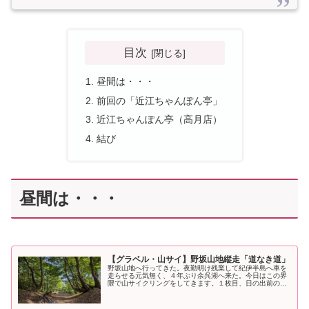
目次
昼間は・・・
前回の「近江ちゃんぽん亭」
近江ちゃんぽん亭（高月店）
結び
昼間は・・・
【グラベル・山サイ】野坂山地縦走「道なき道」
野坂山地へ行ってきた。夜勤明け残業して紀伊半島へ車を
走らせる元気無く、４年ぶり余呉湖へ来た。今日はこの界
隈で山サイクリングをしてきます。１枚目、日の出前の伊
吹山。 pic.twitter.com/Dc1wlv19z8— NR (@NRMei…