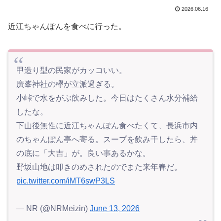
2026.06.16
近江ちゃんぽんを食べに行った。
甲造り型の民家がカッコいい。
廣峯神社の欅が立派過ぎる。
小峠で水をがぶ飲みした。今日はたくさん水分補給
したな。
下山後無性に近江ちゃんぽん食べたくて、長浜市内
のちゃんぽん亭へ寄る。スープを飲み干したら、丼
の底に「大吉」が。良い事あるかな。
野坂山地は叩きのめされたのでまた来年春だ。
pic.twitter.com/iMT6swP3LS
— NR (@NRMeizin)
June 13, 2026