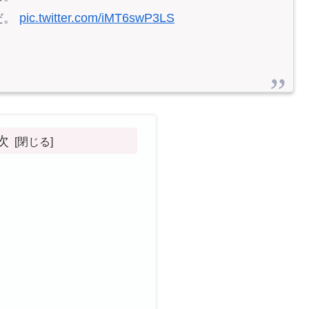
だ。
pic.twitter.com/iMT6swP3LS
次