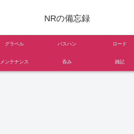
NRの備忘録
グラベル
パスハン
ロード
メンテナンス
呑み
雑記