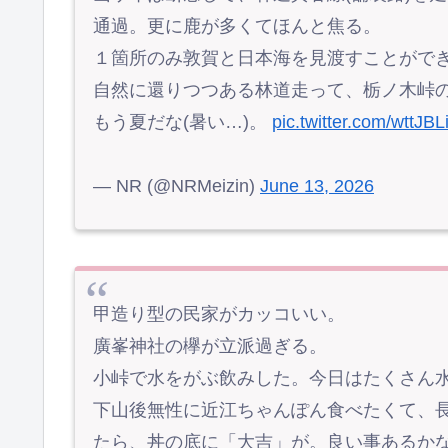
通過。更に鹿が多くてほんと焦る。
１箇所のみ敦賀と日本海を見渡すことがで
自然に還りつつある林道走って、栃ノ木峠
もう夏だな(暑い…)。
pic.twitter.com/wttJBL
— NR (@NRMeizin)
June 13, 2026
甲造り型の民家がカッコいい。
廣峯神社の欅が立派過ぎる。
小峠で水をがぶ飲みした。今日はたくさん
下山後無性に近江ちゃんぽん食べたくて、
たら、丼の底に「大吉」が。良い事あるか