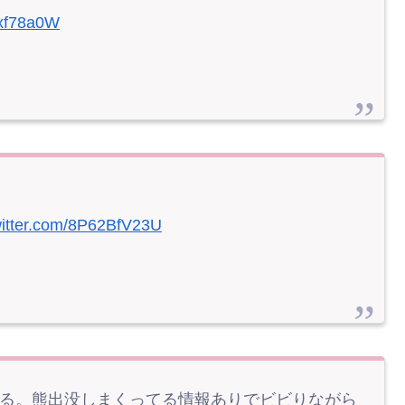
Xxf78a0W
witter.com/8P62BfV23U
走る。熊出没しまくってる情報ありでビビりながら