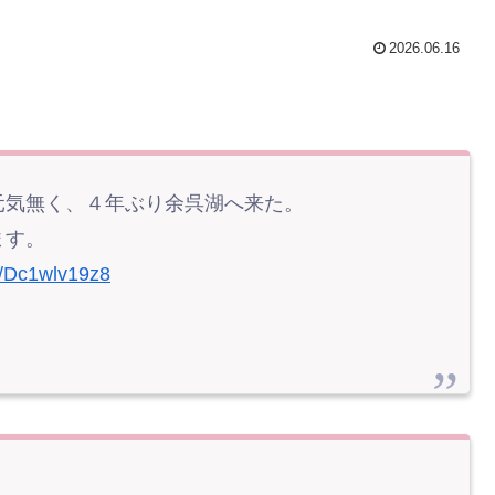
2026.06.16
元気無く、４年ぶり余呉湖へ来た。
ます。
om/Dc1wlv19z8