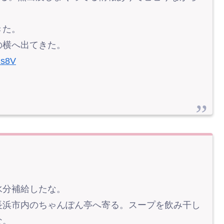
きた。
の横へ出てきた。
is8V
水分補給したな。
長浜市内のちゃんぽん亭へ寄る。スープを飲み干し
な。