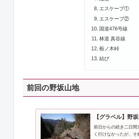
エスケープ①
エスケープ②
国道476号線
林道 真谷線
栃ノ木峠
結び
前回の野坂山地
【グラベル】野坂
前日からの続き二日間
く行けなかったが、そ