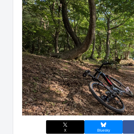
X
Bluesky