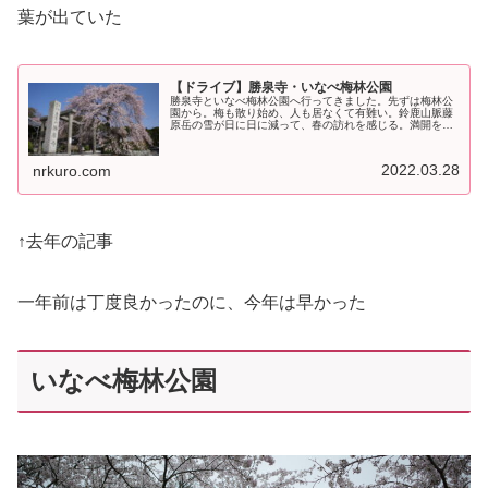
葉が出ていた
【ドライブ】勝泉寺・いなべ梅林公園
勝泉寺といなべ梅林公園へ行ってきました。先ずは梅林公
園から。梅も散り始め、人も居なくて有難い。鈴鹿山脈藤
原岳の雪が日に日に減って、春の訪れを感じる。満開を過
ぎてしまったが、それでもまだ綺麗だ。展望台は風が強く
て、寒かった。お次は、勝泉寺だ。...
2022.03.28
nrkuro.com
↑去年の記事
一年前は丁度良かったのに、今年は早かった
いなべ梅林公園