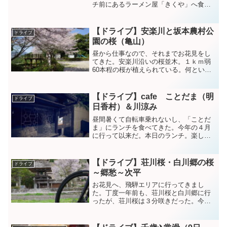
チ前にあるラーメン屋「きくや」へ食べ
に行った。よく煮込まれた柔らかチャー
シューが美味い。４年前尾鷲市内から、
ここへ来たみたいだ。駐車場の看板設置
【ドライブ】安楽川と坂本農村公
ドライブ
してあるのが、以前の屋台...
園の桜（亀山）
昼から仕事なので、それまでお花見をし
てきた。安楽川沿いの桜並木。１ｋｍ弱
60本程の桜が植えられている。何といっ
ても、鈴鹿山脈を背景に良い景色であ
る。散り始めだが、それはそれで良かっ
た。坂本農村公園。散り始めていたが、
【ドライブ】cafe ことだま（明
ドライブ
こちらも綺麗だった。八王...
日香村）＆川涼み
昼間暑くて自転車乗れないし、「ことだ
ま」にランチを食べてきた。今年の４月
に行って以来だ。本日のランチ。楽しみ
だ。おいしゅうございました。晴天。明
日香の近くで川涼みをした。標高が低い
ので、水温が丁度良かった。のんびりと
【ドライブ】荘川桜・白川郷の桜
ドライブ
過ごす。こんな日もあって...
～郷愁～次平
お花見へ、飛騨エリアに行ってきまし
た。丁度一年前も、荘川桜と白川郷に行
ったが、荘川桜は３分咲きだった。今年
はどうか楽しみに向かう。あと白川郷で
散策の為、自転車を積んで行った。ひる
がの高原。散り始めてる桜もあるが、満