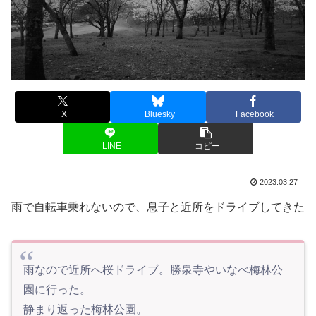
X
Bluesky
Facebook
LINE
コピー
2023.03.27
雨で自転車乗れないので、息子と近所をドライブしてきた
雨なので近所へ桜ドライブ。勝泉寺やいなべ梅林公
園に行った。
静まり返った梅林公園。