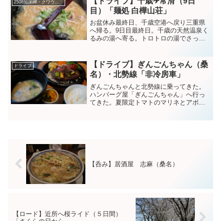
【ドライブ】千歳✈常滑（9日
2508知床岬・クワウンナイ川
開の桜もあった。桜を楽しみ...
目）「麺処 白樺山荘」
お盆休み最終日、千歳空港へ戻り三重県
へ帰る。9日目最終日。千歳の天然温泉く
るみの湯へ寄る。トロトロの湯でさっぱ
りする。そしてこの旅最後のセコマへ。
空港に着いて、山で会った方のお勧め、
「白樺山荘ラーメン」で味噌󠄀ラーメンを
【ドライブ】ぎんごんちゃん（桑
ドライブ
頂く。あっさりした味...
名）・北勢線「非冷房車」
ぎんごんちゃんと北勢線に乗ってきた。
ハンバーグ屋「ぎんごんちゃん」へ行っ
てきた。夏限定トマトのマリネとアボカ
ドのはんばあぐを食べた。⁰トマトとアボ
カドに塩昆布が良い感じだ。上に白髪ネ
ギがピリッとしてる。ご飯味噌汁漬物お
替わり自由なので、いっ...
【呑み】居酒屋 志麻（桑名）
【ロード】近所へ桜ライド（５日間）