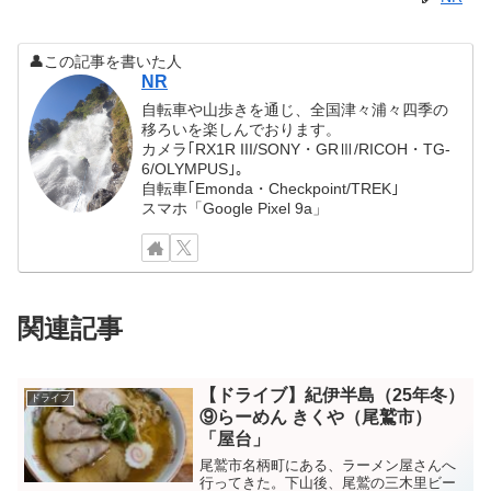
👤この記事を書いた人
NR
自転車や山歩きを通じ、全国津々浦々四季の
移ろいを楽しんでおります。
カメラ｢RX1R III/SONY・GRⅢ/RICOH・TG-
6/OLYMPUS｣。
自転車｢Emonda・Checkpoint/TREK｣
スマホ「Google Pixel 9a」
関連記事
【ドライブ】紀伊半島（25年冬）
ドライブ
⑨らーめん きくや（尾鷲市）
「屋台」
尾鷲市名柄町にある、ラーメン屋さんへ
行ってきた。下山後、尾鷲の三木里ビー