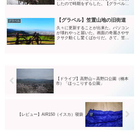
したので時期をずらした。【グラベル】
養老山地林道を縦走 | NRの備忘録
(nrkuro.com)前回南部を走ったので、今回
は北部を走る。今回の装備は、雪が多い
【グラベル】笠置山地の旧街道
グラベル
ためワカ...
久々に更新することが出来た。パソコン
が壊れやっと届いた。画面の奇麗さやサ
クサク動くし驚くばかりだ。さて、笠置
山地のグラベルへ行ってきました。グラ
ベルと言っても、旧街道を巡る旅であ
る。原生林を通る。木陰で涼しく道も快
適で上る。鹿さんおはようご...
【ドライブ】高野山～高野口公園（橋本
市）「ほっこりする公園」
【レビュー】AIR150（イスカ）寝袋