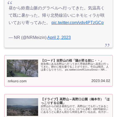
昼から鈴鹿山脈のグラベルへ行ってきた。気温高く
て既に暑かった。帰り北勢線沿いにネモヒィラが咲
いており寄ってみた。
pic.twitter.com/vdv4PTzGCp
— NR (@NRMeizin)
April 2, 2023
【ロード】吉野山の桜「陽が昇る前に・・」
奈良県にある吉野山へ行ってきた早朝吉野山へ花見に行っ
てきた。静かに桜を愛でることができた。今日は晴天。人
は多くなりそうだ。 pic.twitter.com/K1urcuGnxz— NR
(@NRMeizin) March 31, 2023 ...
2023.04.02
nrkuro.com
【ドライブ】高野山～高野口公園（橋本市）「ほ
っこりする公園」
吉野山からの続き昼前なので、高野山にでも行ってみるこ
とにした。うどん にしむら（かつらぎ町）480号線沿い
にあるうどん屋さん前から何回も来ているお店。出汁が美
味しい。麵は柔らかい。店の前にテーブルとイスがあっ