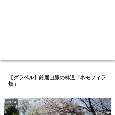
【グラベル】鈴鹿山脈の林道「ネモフィラ
畑」
グラベル