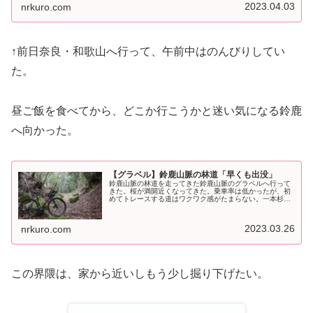
て、外でも食べれる。簾あって程よ...
2023.04.03
nrkuro.com
↑前日奈良・和歌山へ行って、午前中はのんびりしてい
た。
昼ご飯を食べてから、どこか行こうかと迷い気になる鈴鹿
へ向かった。
【グラベル】鈴鹿山脈の林道「早くも出没」
鈴鹿山脈の林道を走ってきた鈴鹿山脈のグラベルへ行って
きた。桜が満開近くなってきた。乗車率は低かったが、初
めてトレースする道はワクワク感がたまらない。一本杉は
見ごたえあった。何より驚いたのは、ヒルがもう居たこ
と。怖い季節になってきた(汗) p...
2023.03.26
nrkuro.com
この界隈は、家から近いしもう少し掘り下げたい。