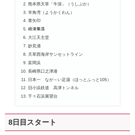
熊本県天草「牛深」（うしぶか）
羊角湾（ようかくわん）
青矢印
﨑津集落
大江天主堂
妙見浦
天草西海岸サンセットライン
富岡浜
長崎県口之津港
日本一 なが～い足湯（ほっとふっと105）
旧小浜鉄道 高津トンネル
千々石浜展望台
8日目スタート