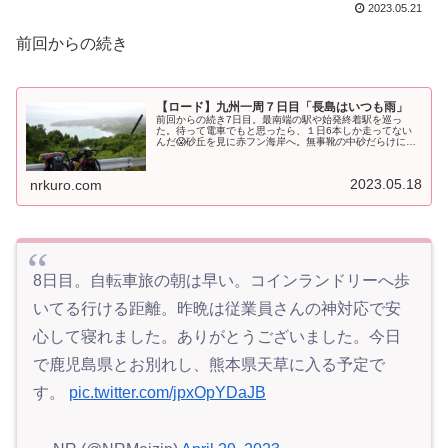
2023.05.21
前回からの続き
【ロード】九州一周７日目「長島はいつも雨」
前回からの続き7日目。最南端の駅や始発終着駅を巡っ
た。待って電車でもと思ったら、１日6本しか走ってない
んだ😱砂丘を見に赤フン海岸へ。無事靴の中砂だらけに…
今から雨みたいだ。 pic.twitter.com/udoBba5Idm— NR
(@...
2023.05.18
nrkuro.com
8日目。自転車旅の朝は早い。コインランドリーへ歩
いてる行ける距離。昨晩は従業員さんの神対応で安
心して寝れました。ありがとうございました。今日
で鹿児島県とお別れし、熊本県天草に入る予定で
す。
pic.twitter.com/jpxOpYDaJB