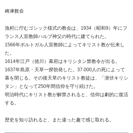
﨑津教会
漁村に佇むゴシック様式の教会は、1934（昭和9）年にフ
ランス人宣教師ハルブ神父の時代に建てられた。
1566年ポルトガル人宣教師によってキリスト教が伝来し
た。
1614年江戸（徳川）幕府はキリシタン禁教令が出る。
1637年島原・天草一揆勃発した。37.000人の死によって
幕を閉じる。その後天草のキリスト教徒は、「潜伏キリシ
タン」となって250年間信仰を守り続けた。
明治時代にキリスト教が解禁されると、信仰は劇的に復活
する。
歴史を知り訪れると、また違った趣で感じ取れる。