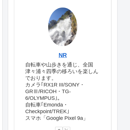
NR
自転車や山歩きを通じ、全国
津々浦々四季の移ろいを楽しん
でおります。
カメラ｢RX1R III/SONY・
GRⅢ/RICOH・TG-
6/OLYMPUS｣。
自転車｢Emonda・
Checkpoint/TREK｣
スマホ「Google Pixel 9a」