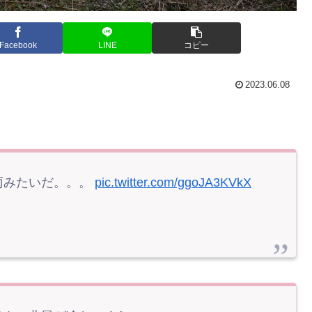
Facebook
LINE
コピー
2023.06.08
雨みたいだ。。。
pic.twitter.com/ggoJA3KVkX