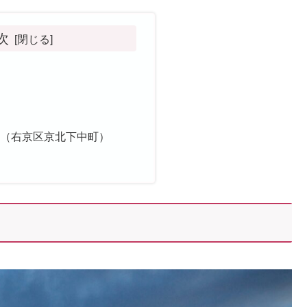
次
ト
ー（右京区京北下中町）