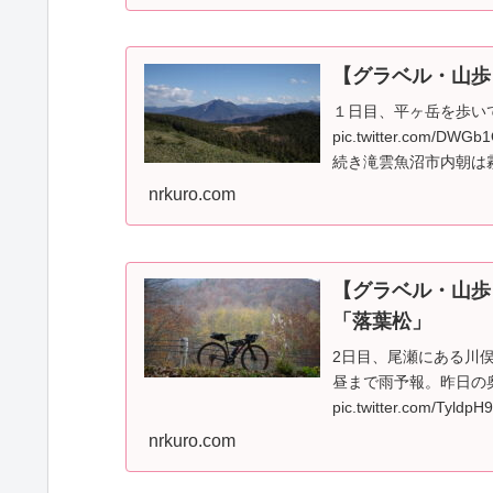
【グラベル・山歩
１日目、平ヶ岳を歩い
pic.twitter.com/DW
続き滝雲魚沼市内朝は霧
nrkuro.com
【グラベル・山歩
「落葉松」
2日目、尾瀬にある川
昼まで雨予報。昨日の
pic.twitter.com/Tyld
nrkuro.com