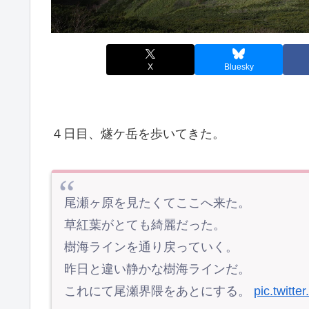
X
Bluesky
４日目、燧ケ岳を歩いてきた。
尾瀬ヶ原を見たくてここへ来た。
草紅葉がとても綺麗だった。
樹海ラインを通り戻っていく。
昨日と違い静かな樹海ラインだ。
これにて尾瀬界隈をあとにする。
pic.twitt