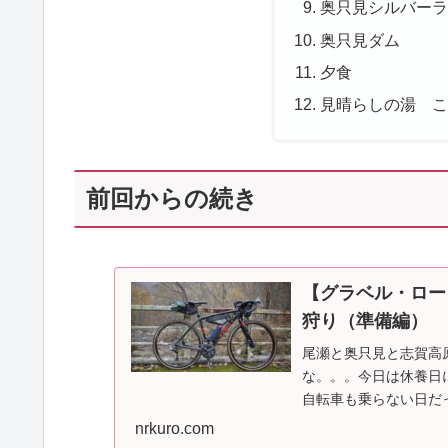
奥只見シルバー
奥只見ダム
夕食
見晴らしの湯 
前回からの続き
【グラベル・ロー
狩り（準備編）
尾瀬と奥只見と志賀高
な。。。今日は休養日
自転車も乗らない日だ
pic.twitter.co...
nrkuro.com