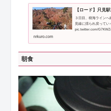
【ロード】只見駅
３日目、樹海ラインへ
見線に揺られ戻ってい
pic.twitter.com/G7KW
nrkuro.com
朝食