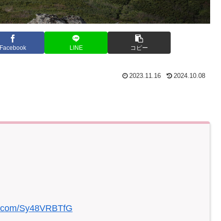
Facebook
LINE
コピー
2023.11.16
2024.10.08
er.com/Sy48VRBTfG