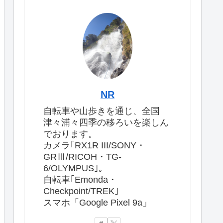
NR
自転車や山歩きを通じ、全国
津々浦々四季の移ろいを楽しん
でおります。
カメラ｢RX1R III/SONY・
GRⅢ/RICOH・TG-
6/OLYMPUS｣。
自転車｢Emonda・
Checkpoint/TREK｣
スマホ「Google Pixel 9a」