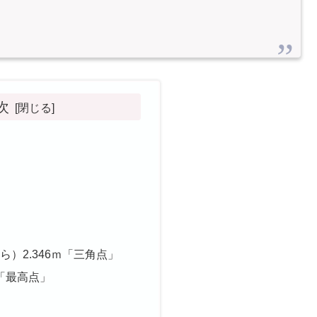
次
）2.346ｍ「三角点」
ｍ「最高点」