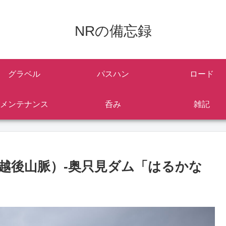
NRの備忘録
グラベル
パスハン
ロード
メンテナンス
呑み
雑記
越後山脈）-奥只見ダム「はるかな