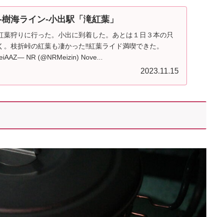
-樹海ライン-小出駅「滝紅葉」
紅葉狩りに行った。小出に到着した。あとは１日３本の只
く。枝折峠の紅葉も凄かった‼️紅葉ライド満喫できた。
ZeiAAZ— NR (@NRMeizin) Nove...
2023.11.15