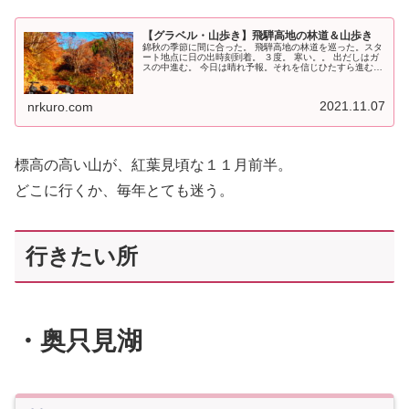
【グラベル・山歩き】飛騨高地の林道＆山歩き
錦秋の季節に間に合った。 飛騨高地の林道を巡った。スタ
ート地点に日の出時刻到着。 ３度。 寒い。。 出だしはガ
スの中進む。 今日は晴れ予報。それを信じひたすら進む。
すると雲海に浮かぶ雪を纏った山。 もう最高。 何度も振
り返り写真撮りながら...
2021.11.07
nrkuro.com
標高の高い山が、紅葉見頃な１１月前半。
どこに行くか、毎年とても迷う。
行きたい所
・奥只見湖