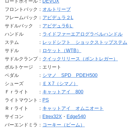
ロードホイール：
DEVOX
フロントバック：
オルトリーブ
フレームバック：
アピデュラ２L
サドルバック ：
アピデュラ6Ｌ
ハンドル ：
ライドファーエアログラベルハンドル
ステム ：
レッドシフト ショックストップステム
サドル ：
ロケット（WTB）
サドルクランプ：
クイックリリース（ボントレガー）
ボルトケージ ：エリート
ペダル ：
シマノ SPD PDEH500
シューズ ：
ＥＸ7（シマノ）
Ｆｒライト ：
キャットアイ 800
ライトマウント：
PS
Ｒｒライト ：
キャットアイ オムニオート
サイコン ：
Etrex32X
・
Edge540
バーエンドミラ：
コーキー（ビーム）