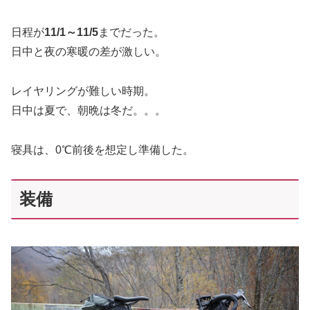
日程が
11/1～11/5
までだった。
日中と夜の寒暖の差が激しい。
レイヤリングが難しい時期。
日中は夏で、朝晩は冬だ。。。
寝具は、0℃前後を想定し準備した。
装備