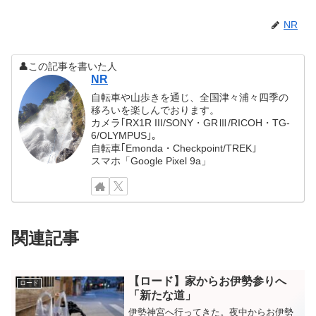
NR
👤この記事を書いた人
NR
自転車や山歩きを通じ、全国津々浦々四季の
移ろいを楽しんでおります。
カメラ｢RX1R III/SONY・GRⅢ/RICOH・TG-
6/OLYMPUS｣。
自転車｢Emonda・Checkpoint/TREK｣
スマホ「Google Pixel 9a」
関連記事
【ロード】家からお伊勢参りへ
ロード
「新たな道」
伊勢神宮へ行ってきた。夜中からお伊勢