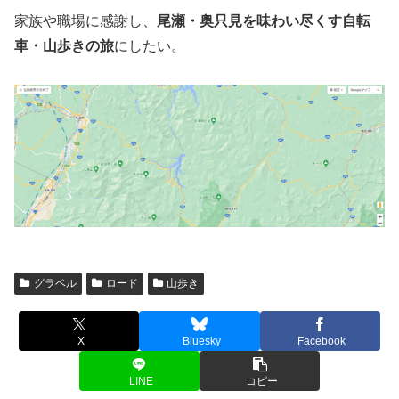
家族や職場に感謝し、
尾瀬・奥只見を味わい尽くす自転
車・山歩きの旅
にしたい。
グラベル
ロード
山歩き
X
Bluesky
Facebook
LINE
コピー