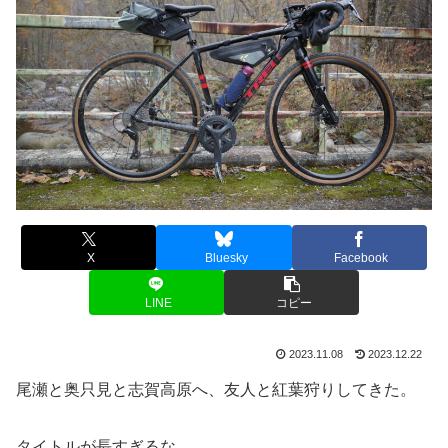
X
Bluesky
Facebook
LINE
コピー
2023.11.08
2023.12.22
尾瀬と奥只見と志賀高原へ、友人と紅葉狩りしてきた。
タイトルが長すぎるな。。。