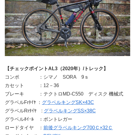
【チェックポイントAL3（2020年）/トレック】
コンポ ：シマノ SORA 9ｓ
カセット ：12－36
ブレーキ ：テクトロMD-C550 ディスク 機械式
グラベルFrﾀｲﾔ ：
グラベルキングSK×43C
グラベルRrﾀｲﾔ :
グラベルキングSS×38C
グラベルﾎｲｰﾙ ：ボントレガー
ロードタイヤ ：
前後グラベルキング700Ｃ×32Ｃ