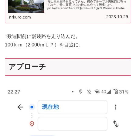
青山高原界隈を走ってきた。初めてルーブル美術館に寄っ
てみた。青山高原で山の神に出会って興奮した。
pic.twitter.com/rAeoCNQxdN— NR (@NRMeizin) October
21, 2023 前回の備忘録↑２年前は...
2023.10.29
nrkuro.com
↑数週間前に舗装路を走り込んだ。
100ｋｍ（2.000ｍＵＰ）を目途に。
アプローチ