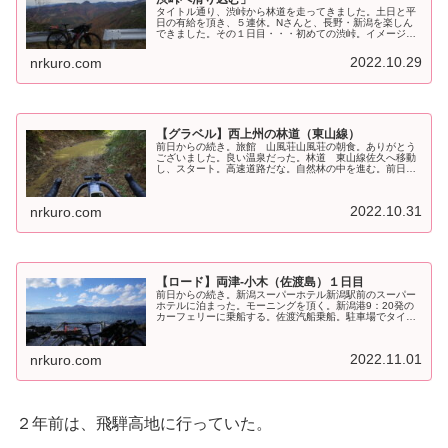
タイトル通り、渋峠から林道を走ってきました。土日と平
日の有給を頂き、５連休。Nさんと、長野・新潟を楽しん
できました。その１日目・・・初めての渋峠。イメージ
は・・・車や自転車がめちゃくちゃ多いイメージしかなく
敬遠していた。林道を行くために、ル...
2022.10.29
nrkuro.com
【グラベル】西上州の林道（東山線）
前日からの続き。旅館 山風荘山風荘の朝食。ありがとう
ございました。良い温泉だった。林道 東山線佐久へ移動
し、スタート。高速道路だな。自然林の中を進む。前日と
違い、紅葉はまだまだだった。カラマツの黄葉はこれから
だ。バイクの方が多い。自転車は１...
2022.10.31
nrkuro.com
【ロード】両津-小木（佐渡島）１日目
前日からの続き。新潟スーパーホテル新潟駅前のスーパー
ホテルに泊まった。モーニングを頂く。新潟港9：20発の
カーフェリーに乗船する。佐渡汽船乗船。駐車場でタイヤ
をブロックタイヤから、スリックタイヤに交換した。作業
していたら、乗船時間がぎりぎり...
2022.11.01
nrkuro.com
２年前は、飛騨高地に行っていた。