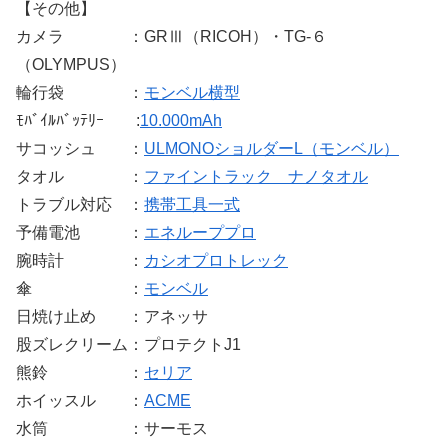
【その他】
カメラ ：GRⅢ（RICOH）・TG-６
（OLYMPUS）
輪行袋 ：
モンベル横型
ﾓﾊﾞｲﾙﾊﾞｯﾃﾘｰ :
10.000mAh
サコッシュ ：
ULMONOショルダーL（モンベル）
タオル ：
ファイントラック ナノタオル
トラブル対応 ：
携帯工具一式
予備電池 ：
エネループプロ
腕時計 ：
カシオプロトレック
傘 ：
モンベル
日焼け止め ：アネッサ
股ズレクリーム：プロテクトJ1
熊鈴 ：
セリア
ホイッスル ：
ACME
水筒 ：サーモス