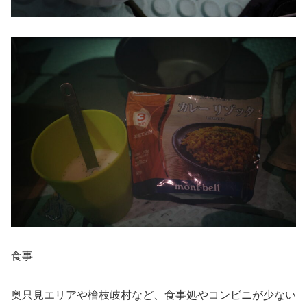
食事
奥只見エリアや檜枝岐村など、食事処やコンビニが少ない