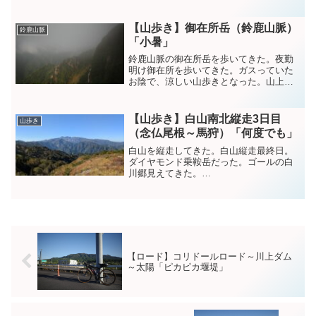
る。この山域は、季節風を受け止め山と
里に大量の雪を降らせ、ブナ林が形成さ
れている。なんとも魅力的な山域であ
【山歩き】御在所岳（鈴鹿山脈）
鈴鹿山脈
る。ここの山域も、４年前バ...
「小暑」
鈴鹿山脈の御在所岳を歩いてきた。夜勤
明け御在所を歩いてきた。ガスっていた
お陰で、涼しい山歩きとなった。山上は
19度で、風も吹いて少々寒かった。。山
で食べるカレーヌードル（夕食）が、ほ
んと美味い。 pic.twitter.com/yYFr8c...
【山歩き】白山南北縦走3日目
山歩き
（念仏尾根～馬狩）「何度でも」
白山を縦走してきた。白山縦走最終日。
ダイヤモンド乗鞍岳だった。ゴールの白
川郷見えてきた。
pic.twitter.com/S6JXjeYPTb— NR
(@NRMeizin) October 13, 2024 白山縦走
最終日。歩いてきた北縦...
【ロード】コリドールロード～川上ダム
～太陽「ピカピカ堰堤」