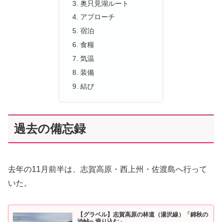
奥只見湖ルート
アプローチ
宿泊
食糧
気温
装備
結び
過去の備忘録
去年の11月前半は、志賀高原・西上州・佐渡島へ行って
いた。
【グラベル】志賀高原の林道（湯沢線）「錦秋の
渋峠へ滑り込む」