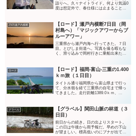
詣りへ。久々ナイトライド。何より気温0
度は想定外で、春仕様には止まることが
出来なかった…赤福のお土産買えたし、
お伊勢詣りできたしあとは帰るだけ。
pic.twitter.com/ublCQxZv7f— N...
【ロード】瀬戸内横断7日目（岡
2505瀬戸内横断
村島へ）「マジックアワーからブ
ルーアワー」
三重県から瀬戸内海へ行ってきた。７日
目。とびしま街道へ。写真を撮る暇もな
く、滑り込みで岡村行きに乗船出来た。
昼間走った、大島·大三島を眺めながら進
む。岡村へ到着し、ちょうちよ島館でハ
マチ定食を頂く。ハマチがプリプリで美
【ロード】福岡-富山-三重の1.400
ロード
味しく、1000円でこ...
ｋｍ旅（１日目）
タイトル通り福岡県から富山県まで行っ
て、分水嶺を経て三重県の自宅まで帰っ
てきました。走行距離1389.0ｋｍ、
↑10.589ｍ。０日目 夜行バスにて小倉駅
１日目 小倉ー長門（148.6ｋｍ） ２日
目 長門ー江津（157.3ｋｍ）３日目 江
【グラベル】関田山脈の林道（３
グラベル
津...
日目）
前日からの続き。日の出よりスタート。
この日は午後から雨予報だ。早めの下山
が望ましい。標高低いのにブナが出てく