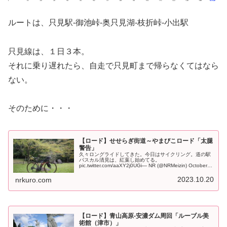
ルートは、只見駅-御池峠-奥只見湖-枝折峠-小出駅
只見線は、１日３本。
それに乗り遅れたら、自走で只見町まで帰らなくてはなら
ない。
そのために・・・
【ロード】せせらぎ街道～やまびこロード「太腿
警告」
久々ロングライドしてきた。今日はサイクリング。道の駅
パスカル清見は、紅葉し始めてる。
pic.twitter.com/aaXY2j0UGi— NR (@NRMeizin) October 8,
2023 最後は雨降られた。せせらぎ街道からや...
2023.10.20
nrkuro.com
【ロード】青山高原-安濃ダム周回「ルーブル美
術館（津市）」