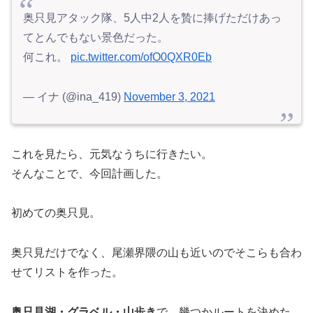
奥只見アタック隊、5人中2人を贄に捧げただけあっ
てとんでもない景色だった。
何これ。
pic.twitter.com/ofO0QXR0Eb
— イナ (@ina_419)
November 3, 2021
これを見たら、元気なうちに行きたい。
そんなことで、今回計画した。
初めての奥只見。
奥只見だけでなく、尾瀬界隈の山も近いのでそこらも合わ
せてリストを作った。
奥只見湖・グラベル・山歩き
で、幾つかルートを決めた。