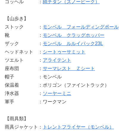
コッヘル ：
純チタン（スノーピーク）
【山歩き】
ストック ：
モンベル フォールディングポール
靴 ：
モンベル クラッグホッパー
ザック ：
モンベル ルルイパック23L
ヘッドネット ：
シートゥーサミット
ツエルト ：
アライテント
座布団 ：
サーマレスト Ｚシート
帽子 ：モンベル
保温着 ：ポリゴン（ファイントラック）
浄水器 ：
ソーヤーミニ
軍手 ：ワークマン
【雨具類】
雨具ジャケット：
トレントフライヤー（モンベル）