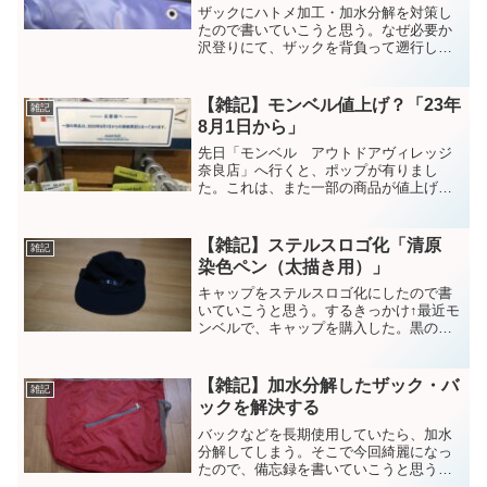
ザックにハトメ加工・加水分解を対策し
たので書いていこうと思う。なぜ必要か
沢登りにて、ザックを背負って遡行して
いる。完全防水のザックなら問題無いの
だが、普通のザックは・・・沢の中に入
ると、浸水してくる。そうなるとザック
【雑記】モンベル値上げ？「23年
雑記
の中に、水が溜まりとても...
8月1日から」
先日「モンベル アウトドアヴィレッジ
奈良店」へ行くと、ポップが有りまし
た。これは、また一部の商品が値上げっ
てことかな。。。↑今年の２月に値上げし
たばかりだが、また値上げかもしれな
い。世の中、原材料費の高騰で致し方な
【雑記】ステルスロゴ化「清原
雑記
い。よし、今のうちに欲しい...
染色ペン（太描き用）」
キャップをステルスロゴ化にしたので書
いていこうと思う。するきっかけ↑最近モ
ンベルで、キャップを購入した。黒のキ
ャップに、白のロゴがとても目立つ愛用
しているブランドで、全く嫌いじゃな
い。しかしながら街中だと、とても浮い
【雑記】加水分解したザック・バ
雑記
ている感じがしてきた（笑...
ックを解決する
バックなどを長期使用していたら、加水
分解してしまう。そこで今回綺麗になっ
たので、備忘録を書いていこうと思う。
加水分解とは「水分が加わって分解され