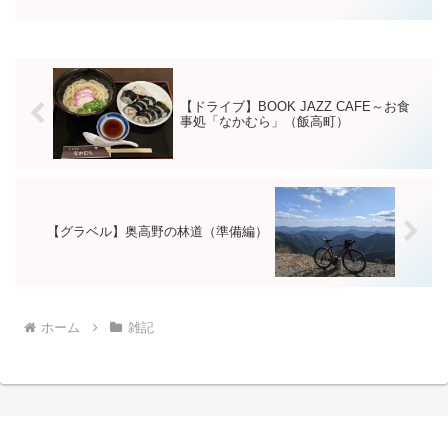
る」梅雨時期や暑い時期などに水分を含
み、バックのコーティングが化学反応起
こす。その後コーティング...
【ドライブ】BOOK JAZZ CAFE～お食
事処「なかむら」（飯高町）
【グラベル】奥高野の林道（準備編）
ホーム
雑記