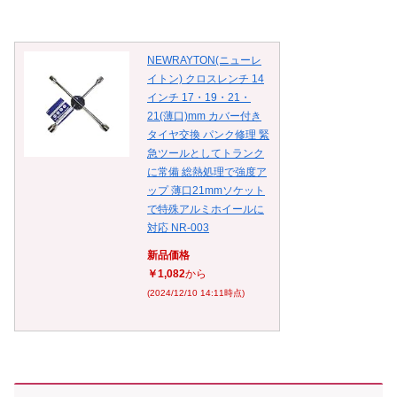
NEWRAYTON(ニューレ
イトン) クロスレンチ 14
インチ 17・19・21・
21(薄口)mm カバー付き
タイヤ交換 パンク修理 緊
急ツールとしてトランク
に常備 総熱処理で強度ア
ップ 薄口21mmソケット
で特殊アルミホイールに
対応 NR-003
新品価格
￥1,082
から
(2024/12/10 14:11時点)