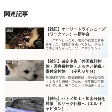
関連記事
【雑記】オーリートライシューズ
雑記
（ワークマン）～新年会
ワークマン行ったり、地元の友達と新年
会をした。朝近所を走ってきた。氷点下
で手が冷たかった。ワークマンでシュー
ズが、安売りされていたので買ってみ
た。フラットペダルや山歩きとの相性が
楽しみだ。今から地元の友達と新年会。
【雑記】確定申告「外国税額控
雑記
昼間から呑むぞ～～ pic...
除・医療費控除・ふるさと納税・
寄付金控除」（令和６年分）
外国税額控除・医療費控除・寄付金控除
（ふるさと納税）のため、毎年確定申告
をしている。毎年のことだが面倒くさ
く、毎年忘れてYouTubeなどを参考にし
ている。覚書用に作ってみた。自分は、
サラリーマンです。（注意）個々の案件
【雑記】ハトメ加工・加水分解を
雑記
に適さない場合もあり...
対策「沢ザック仕様へ（エル キ
ャピタン）」