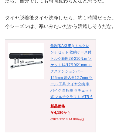
たら、自分でしても時間変わらんなと思った。
タイヤ脱着後タイヤ洗浄したら、約１時間だった。
今シーズンは、寒いみたいだから活躍しそうだな。
角利(KAKURI) トルクレ
ンチセット 収納ケース付
トルク範囲28-210N.m ソ
ケット14/17/19/21mm エ
クステンションバー
125mm 差込角12.7mm ツ
ール 工具 タイヤ交換 車
バイク 自転車 ラチェット
式 マルチクラフト MTR-6
新品価格
￥4,180
から
(2024/12/10 14:08時点)