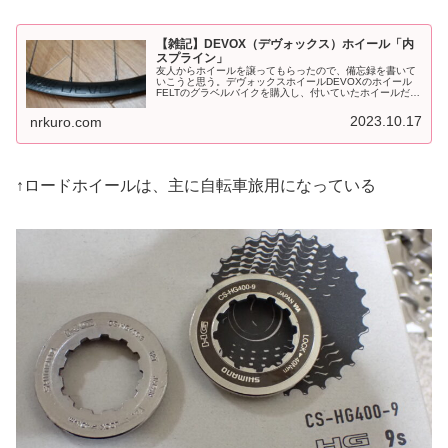
【雑記】DEVOX（デヴォックス）ホイール「内
スプライン」
友人からホイールを譲ってもらったので、備忘録を書いて
いこうと思う。デヴォックスホイールDEVOXのホイール
FELTのグラベルバイクを購入し、付いていたホイールだ。
デヴォックスって、初めて聞いた（無知過ぎか、、、）初
めホイール見た時は、「ＯＥ...
2023.10.17
nrkuro.com
↑ロードホイールは、主に自転車旅用になっている