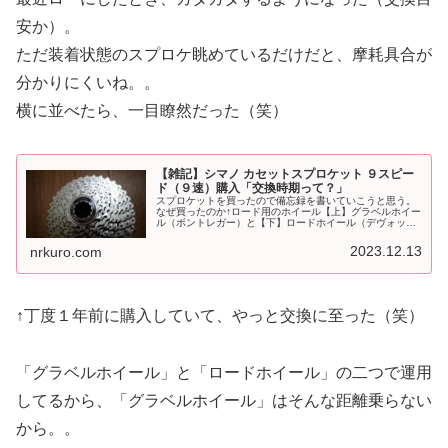
安か）。
ただ装着状態のスプロケ眺めているだけだと、摩耗具合が
分かりにくいね。。
横に並べたら、一目瞭然だった（笑）
【雑記】シマノ カセットスプロケット ９スピー
ド（９速）購入「交換時期って？」
スプロケットを買ったので備忘録を書いていこうと思う。
なぜ買ったのか↑ロード用のホイール【上】グラベルホイー
ル（ボントレガー）と【下】ロードホイール（デヴォック
ス）を運用している。スプロケが１個しかないため、毎回
付け替えが面倒くさい。。。そん...
2023.12.13
nrkuro.com
↑丁度１年前に購入していて、やっと交換に至った（笑）
「グラベルホイール」と「ロードホイール」の二つで運用
してるから、「グラベルホイール」はそんな距離乗らない
から。。