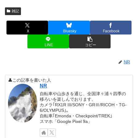
雑記
X
Bluesky
Facebook
LINE
コピー
NR
👤この記事を書いた人
NR
自転車や山歩きを通じ、全国津々浦々四季の
移ろいを楽しんでおります。
カメラ｢RX1R III/SONY・GRⅢ/RICOH・TG-
6/OLYMPUS｣。
自転車｢Emonda・Checkpoint/TREK｣
スマホ「Google Pixel 9a」