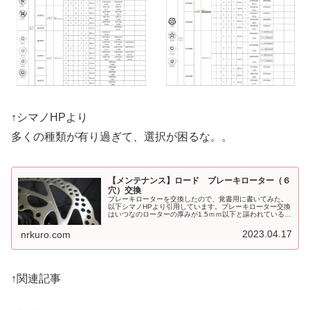
↑シマノHPより
多くの種類が有り過ぎて、選択が困るな。。
【メンテナンス】ロード ブレーキローター（６
穴）交換
ブレーキローターを交換したので、覚書用に書いてみた。
以下シマノHPより引用しています。ブレーキローター交換
はいつなのローターの厚みが1.5ｍｍ以下と謳われている洗
車する度に、ノギスで測っている。見ても分かるように、
パッド当たる部分と当たらな...
2023.04.17
nrkuro.com
↑関連記事