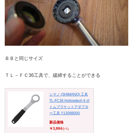
ＢＢと同じサイズ
ＴＬ－ＦＣ36工具で、緩締することができる
シマノ (SHIMANO) 工具
TL-FC36 Hollowtech II ボ
トムブラケットアダプタ
ー工具 Y13098000
新品価格
￥3,994
から