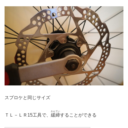
スプロケと同じサイズ
かんてい
ＴＬ－ＬＲ15工具で、
緩締
することができる