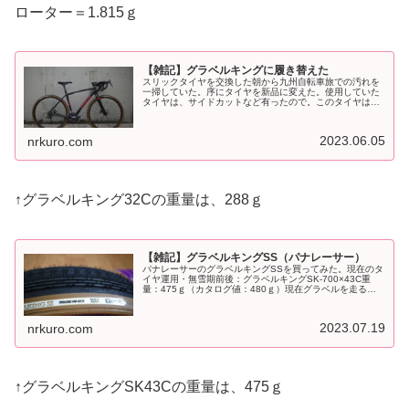
ローター＝1.815ｇ
【雑記】グラベルキングに履き替えた
スリックタイヤを交換した朝から九州自転車旅での汚れを
一掃していた。序にタイヤを新品に変えた。使用していた
タイヤは、サイドカットなど有ったので。このタイヤは、
約7000ｋｍ走ってパンクしたことなかったな。新品タイヤ
少し走ったけど、軽いしよく走...
2023.06.05
nrkuro.com
↑グラベルキング32Cの重量は、288ｇ
【雑記】グラベルキングSS（パナレーサー）
パナレーサーのグラベルキングSSを買ってみた。現在のタ
イヤ運用・無雪期前後：グラベルキングSK-700×43C重
量：475ｇ（カタログ値：480ｇ）現在グラベルを走るに
あたり、グラベルキングSK-700×43Cを前後装着し楽しん
でいる。・積...
2023.07.19
nrkuro.com
↑グラベルキングSK43Cの重量は、475ｇ