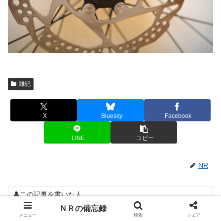
雑記
X
Bluesky
Facebook
LINE
コピー
NR
👤この記事を書いた人
NR
ＮＲの備忘録
自転車や山歩きを通じ、全国津々浦々四季の
メニュー
検索
シェア