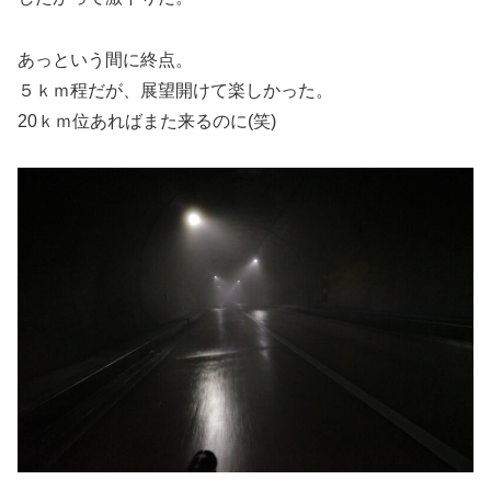
あっという間に終点。
５ｋｍ程だが、展望開けて楽しかった。
20ｋｍ位あればまた来るのに(笑)