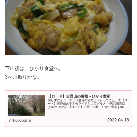
下山後は、ひかり食堂へ。
3ヶ月振りかな。
【ロード】吉野山の葉桜～ひかり食堂
懲りずに今シーズン３度目の吉野山へ行ってきた。①【ロ
ード】吉野山の千本桜ライドと上市グルメ | NRの備忘録
(nrkuro.com)②【ロード】吉野山の桜～ひかり食堂 | NRの
備忘録 (nrkuro.com)前回吉野山の上・中・下千本が...
2022.04.18
nrkuro.com