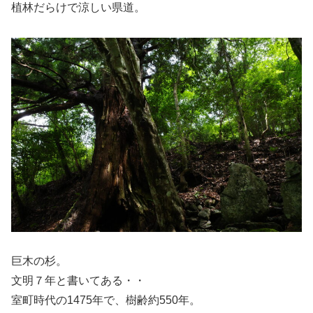
植林だらけで涼しい県道。
巨木の杉。
文明７年と書いてある・・
室町時代の1475年で、樹齢約550年。