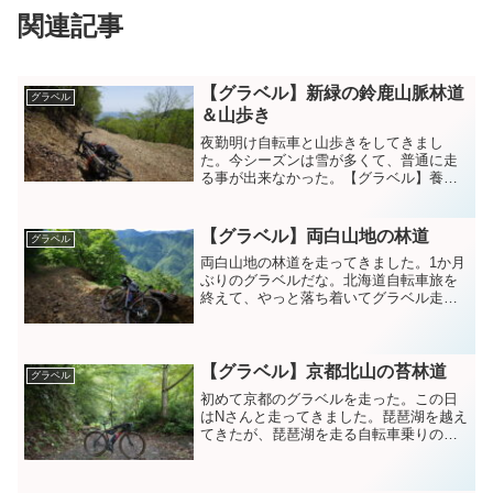
関連記事
【グラベル】新緑の鈴鹿山脈林道
グラベル
＆山歩き
夜勤明け自転車と山歩きをしてきまし
た。今シーズンは雪が多くて、普通に走
る事が出来なかった。【グラベル】養老
山地林道を縦走（残雪期） | NRの備忘録
(nrkuro.com)↑から、１ヶ月経過して大丈
夫だろうと北部の林道へ向かう。そし
【グラベル】両白山地の林道
グラベル
て、花...
両白山地の林道を走ってきました。1か月
ぶりのグラベルだな。北海道自転車旅を
終えて、やっと落ち着いてグラベル走れ
る。Nさんと走ってきた。ではスタート。
前日の大雨で川は、増水してる。峠まで
舗装路。澄んだ空気に嬉しくなる。苔と
杉林と石垣が良い感じ...
【グラベル】京都北山の苔林道
グラベル
初めて京都のグラベルを走った。この日
はNさんと走ってきました。琵琶湖を越え
てきたが、琵琶湖を走る自転車乗りの多
さに(20人程)驚愕した。今日は京都の山
へ。 pic.twitter.com/ebUKuw8ZGY— NR
(@NRMeizin)...