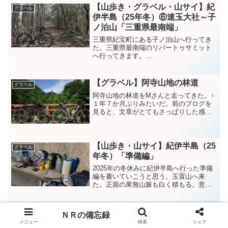
【山歩き・グラベル・山サイ】紀
グラベル
伊半島（25年冬）⑥速玉大社～子
ノ泊山「三重県最南端」
三重県紀宝町にある子ノ泊山へ行ってき
た。三重県最南端のリバートゥサミット
へ行ってきます。
pic.twitter.com/Bw5pnUDuit— NR
(@NRMeizin) December 30, 2025 山頂へ
到着。雲多いけど太平洋...
【グラベル】阿寺山地の林道
グラベル
阿寺山地の林道をMさんと走ってきた。↑
１年７か月ぶりみたいだ。前のブログを
見ると、文章がとてもさっぱりした感じ
だ。まずは今回の自転車装備を・・・
【トレック チェックポイント】コン
ポ ：シマノ SORA 9ｓカセッ
ト ：12－36ブ...
【山歩き・山サイ】紀伊半島（25
グラベル
年冬）「準備編」
2025年の冬休みに紀伊半島へ行った準備
編を書いていこうと思う。玉置山へ来
た。正面の果無山脈も白く積もる。意外
にも道中雪積もってた。ノーマルタイヤ
の人が坂の途中で立ち往生…大峯奥駈道
を歩いてきます。 pic.twitter.com/xVKQ...
ＮＲの備忘録
メニュー
検索
シェア