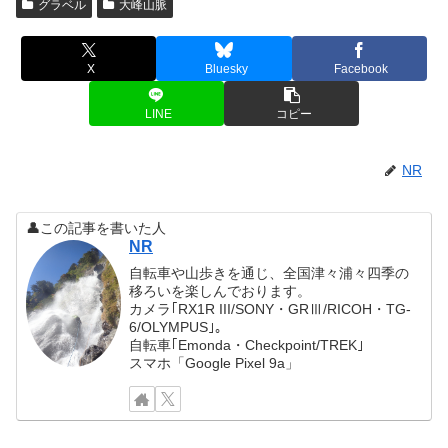
グラベル
大峰山脈
X
Bluesky
Facebook
LINE
コピー
NR
👤この記事を書いた人
NR
自転車や山歩きを通じ、全国津々浦々四季の
移ろいを楽しんでおります。
カメラ｢RX1R III/SONY・GRⅢ/RICOH・TG-
6/OLYMPUS｣。
自転車｢Emonda・Checkpoint/TREK｣
スマホ「Google Pixel 9a」