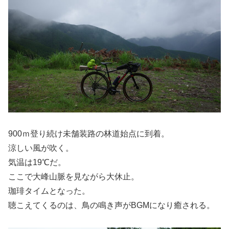
900ｍ登り続け未舗装路の林道始点に到着。
涼しい風が吹く。
気温は19℃だ。
ここで大峰山脈を見ながら大休止。
珈琲タイムとなった。
聴こえてくるのは、鳥の鳴き声がBGMになり癒される。