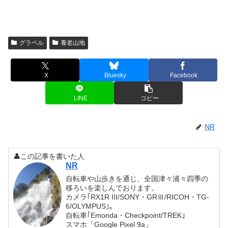
グラベル
養老山地
X
Bluesky
Facebook
LINE
コピー
NR
👤この記事を書いた人
NR
自転車や山歩きを通じ、全国津々浦々四季の
移ろいを楽しんでおります。
カメラ｢RX1R III/SONY・GRⅢ/RICOH・TG-
6/OLYMPUS｣。
自転車｢Emonda・Checkpoint/TREK｣
スマホ「Google Pixel 9a」