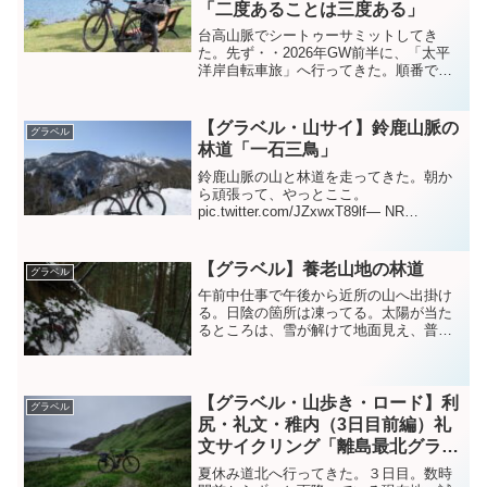
「二度あることは三度ある」
台高山脈でシートゥーサミットしてき
た。先ず・・2026年GW前半に、「太平
洋岸自転車旅」へ行ってきた。順番でい
けば、自転車旅から書こうと思った。し
かしGW後半、後述する「台高山脈シート
ゥーサミット」へ行った。みんなで行っ
【グラベル・山サイ】鈴鹿山脈の
グラベル
たし、現在アツい状態...
林道「一石三鳥」
鈴鹿山脈の山と林道を走ってきた。朝か
ら頑張って、やっとここ。
pic.twitter.com/JZxwxT89lf— NR
(@NRMeizin) January 18, 2026 先週届か
なかった鈴鹿山脈の山頂へ行けた。暗く
なる前に下山出...
【グラベル】養老山地の林道
グラベル
午前中仕事で午後から近所の山へ出掛け
る。日陰の箇所は凍ってる。太陽が当た
るところは、雪が解けて地面見え、普通
に走れる。シャーベットで走りにくい。
ずっと水たまりの中走ってる感じだ。山
上。遠くはガスってるが、近くは見渡せ
てしばし休憩し下山した。...
【グラベル・山歩き・ロード】利
グラベル
尻・礼文・稚内（3日目前編）礼
文サイクリング「離島最北グラベ
ル」
夏休み道北へ行ってきた。３日目。数時