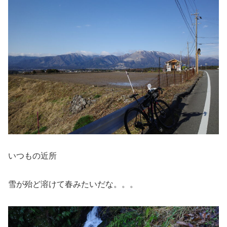
いつもの近所
雪が殆ど溶けて春みたいだな。。。