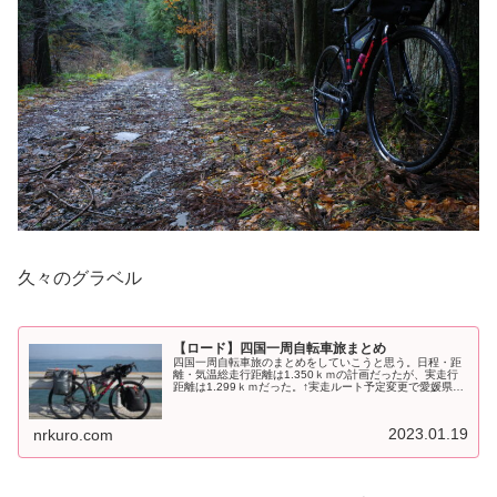
久々のグラベル
【ロード】四国一周自転車旅まとめ
四国一周自転車旅のまとめをしていこうと思う。日程・距
離・気温総走行距離は1.350ｋｍの計画だったが、実走行
距離は1.299ｋｍだった。↑実走ルート予定変更で愛媛県柏
島カットしたせいもあり、距離は少なくなった。獲得標高
は、北海道の自転車旅よ...
2023.01.19
nrkuro.com