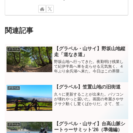
関連記事
【グラベル・山サイ】野坂山地縦
グラベル
走「道なき道」
野坂山地へ行ってきた。夜勤明け残業し
て紀伊半島へ車を走らせる元気無く、４
年ぶり余呉湖へ来た。今日はこの界隈で
山サイクリングをしてきます。１枚目、
日の出前の伊吹山。
pic.twitter.com/Dc1wlv19z8— NR
【グラベル】笠置山地の旧街道
グラベル
(@NRMei...
久々に更新することが出来た。パソコン
が壊れやっと届いた。画面の奇麗さやサ
クサク動くし驚くばかりだ。さて、笠置
山地のグラベルへ行ってきました。グラ
ベルと言っても、旧街道を巡る旅であ
る。原生林を通る。木陰で涼しく道も快
適で上る。鹿さんおはようご...
【グラベル・山サイ】台高山脈シ
グラベル
ートゥーサミット’26（準備編）