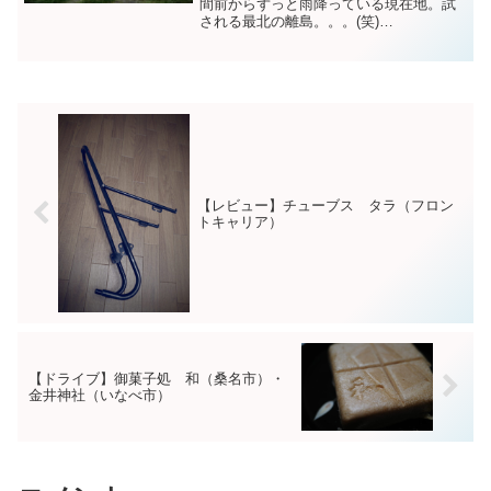
間前からずっと雨降っている現在地。試
される最北の離島。。。(笑)
pic.twitter.com/9LC0HLbMS6— NR
(@NRMeizin) August 8, 2024 前回からの
続き朝食３日...
【レビュー】チューブス タラ（フロン
トキャリア）
【ドライブ】御菓子処 和（桑名市）・
金井神社（いなべ市）