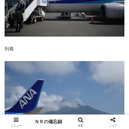
到着
ＮＲの備忘録
メニュー
検索
シェア