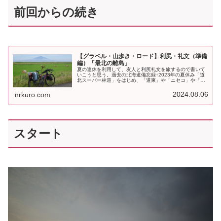
前回からの続き
【グラベル・山歩き・ロード】利尻・礼文（準備
編）「最北の離島」
夏の連休を利用して、友人と利尻礼文を旅するので書いて
いこうと思う。過去の北海道備忘録↑2023年の夏休み「道
北スーパー林道」をはじめ、「道東」や「ニセコ」や「千
歳」のグラベルを走った。あと「斜里岳・雌阿寒岳・旭
岳・羊蹄山・樽前山」を歩いた。...
2024.08.06
nrkuro.com
スタート