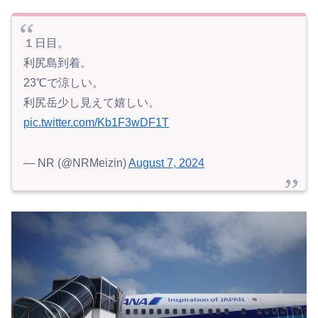
１日目。
利尻島到着。
23℃で涼しい。
利尻岳少し見えて嬉しい。
pic.twitter.com/Kb1F3wDF1T
— NR (@NRMeizin)
August 7, 2024