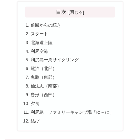
目次
前回からの続き
スタート
北海道上陸
利尻空港
利尻島一周サイクリング
鴛泊（北部）
鬼脇（東部）
仙法志（南部）
沓形（西部）
夕食
利尻島 ファミリーキャンプ場「ゆ～に」
結び