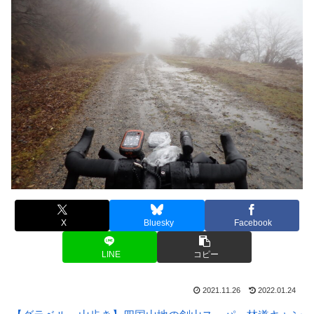
X
Bluesky
Facebook
LINE
コピー
2021.11.26
2022.01.24