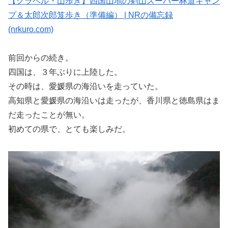
【グラベル・山歩き】四国山地の剣山スーパー林道キャン
プ＆太郎次郎笈歩き（準備編） | NRの備忘録
(nrkuro.com)
前回からの続き。
四国は、３年ぶりに上陸した。
その時は、愛媛県の海沿いを走っていた。
高知県と愛媛県の海沿いは走ったが、香川県と徳島県はま
だ走ったことが無い。
初めての県で、とても楽しみだ。