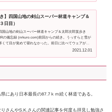
き】四国山地の剣山スーパー林道キャンプ＆
３日目）
四国山地の剣山スーパー林道キャンプ＆太郎次郎笈歩き
Rの備忘録 (nrkuro.com)前回からの続き。うっすらと雪が
寒くて目が覚めて寝れなかった。前日に比べてウェアが濡
2021.12.01
県にあり日本最長の87.7ｋｍ続く林道である。
りさんやS.K.さんの関連記事を何度も拝見し勉強さ