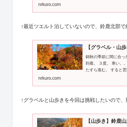
ベルなので、ボ...
nrkuro.com
↑最近ツエルト泊していないので、鈴鹿北部で
【グラベル・山歩
錦秋の季節に間に合っ
到着。 ３度。 寒い。
たすら進む。 すると雲
真撮りながら...
nrkuro.com
↑グラベルと山歩きを今回は挑戦したいので、
【山歩き】鈴鹿山