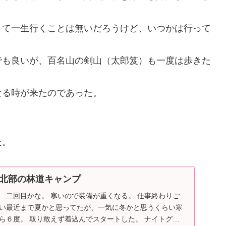
くて一生行くことは無いだろうけど、いつかは行って
でも良いが、百名山の剣山（太郎笈）も一度は歩きた
なる時が来たのであった。
た。
北部の林道キャンプ
 二回目かな。 寒いので装備が重くなる。 仕事終わりご
つい最近まで夏かと思ってたが、一気に冬かと思うくらい寒
ら６度。 取り敢えず着込んでスタートした。 ナイトグラ