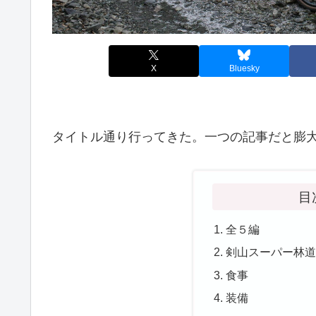
X
Bluesky
タイトル通り行ってきた。一つの記事だと膨
目
全５編
剣山スーパー林
食事
装備