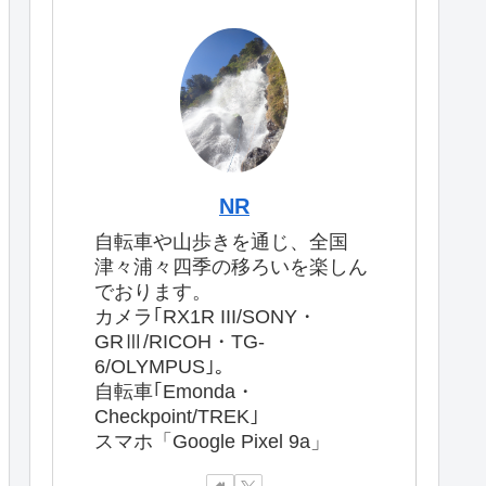
NR
自転車や山歩きを通じ、全国
津々浦々四季の移ろいを楽しん
でおります。
カメラ｢RX1R III/SONY・
GRⅢ/RICOH・TG-
6/OLYMPUS｣。
自転車｢Emonda・
Checkpoint/TREK｣
スマホ「Google Pixel 9a」