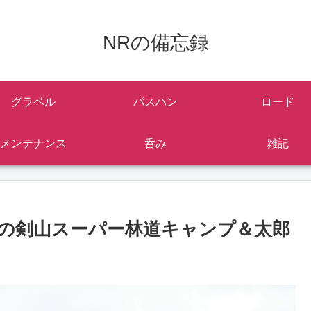
NRの備忘録
グラベル
パスハン
ロード
メンテナンス
呑み
雑記
の剣山スーパー林道キャンプ＆太郎