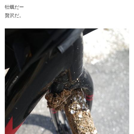
牡蠣だー
贅沢だ。