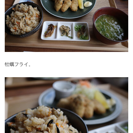
牡蠣フライ。