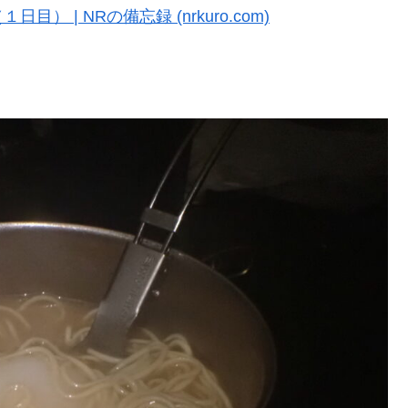
| NRの備忘録 (nrkuro.com)