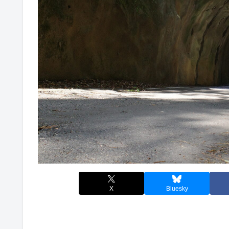
X
Bluesky