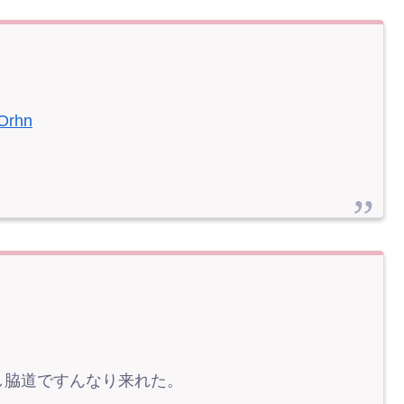
eOrhn
し脇道ですんなり来れた。