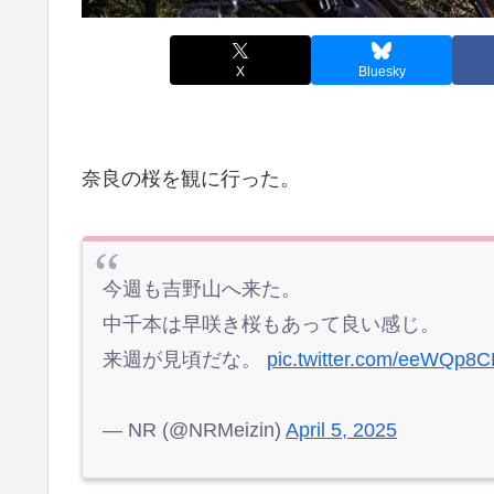
X
Bluesky
奈良の桜を観に行った。
今週も吉野山へ来た。
中千本は早咲き桜もあって良い感じ。
来週が見頃だな。
pic.twitter.com/eeWQp8C
— NR (@NRMeizin)
April 5, 2025