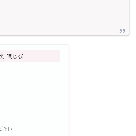
次
大淀町）