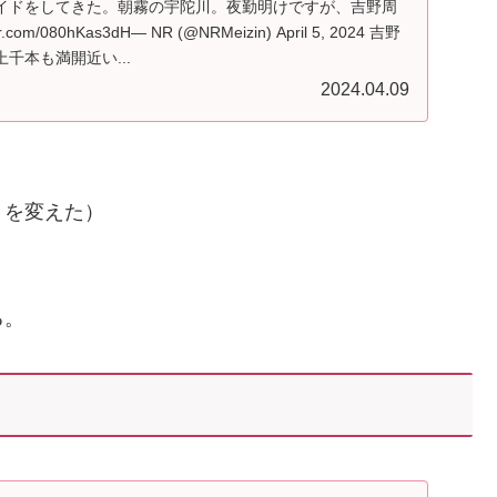
イドをしてきた。朝霧の宇陀川。夜勤明けですが、吉野周
com/080hKas3dH— NR (@NRMeizin) April 5, 2024 吉野
千本も満開近い...
2024.04.09
トを変えた）
る。