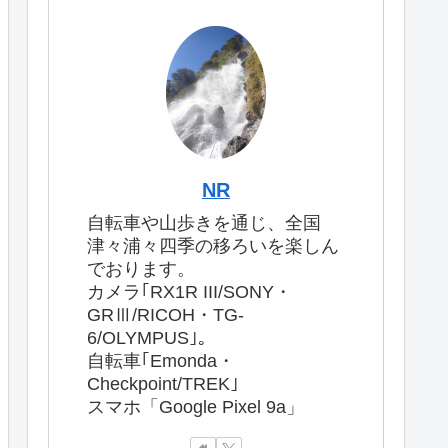
NR
自転車や山歩きを通じ、全国
津々浦々四季の移ろいを楽しん
でおります。
カメラ｢RX1R III/SONY・
GRⅢ/RICOH・TG-
6/OLYMPUS｣。
自転車｢Emonda・
Checkpoint/TREK｣
スマホ「Google Pixel 9a」