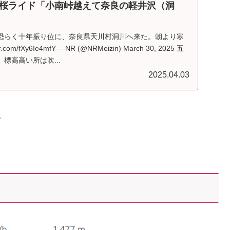
桜ライド「小南峠越えて奈良の軽井沢（洞
恐らく十年振り位に、奈良県天川村洞川へ来た。朝より寒
com/fXy6Ie4mfY— NR (@NRMeizin) March 30, 2025 五
標高高い所は吹...
2025.04.03
。