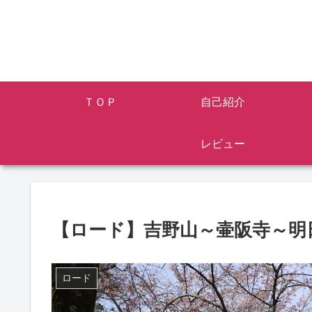
ＴＯＰ
自己紹介
レビュー
【ロード】吉野山～壷阪寺～明
ロード