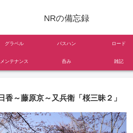
NRの備忘録
グラベル
パスハン
ロード
メンテナンス
呑み
雑記
日香～藤原京～又兵衛「桜三昧２」