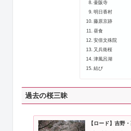
壷阪寺
明日香村
藤原京跡
昼食
安倍文殊院
又兵衛桜
津風呂湖
結び
過去の桜三昧
【ロード】吉野・