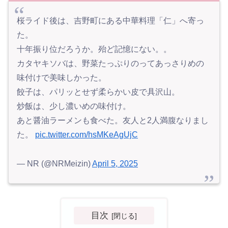
桜ライド後は、吉野町にある中華料理「仁」へ寄っ
た。
十年振り位だろうか。殆ど記憶にない。。
カタヤキソバは、野菜たっぷりのってあっさりめの
味付けで美味しかった。
餃子は、パリッとせず柔らかい皮で具沢山。
炒飯は、少し濃いめの味付け。
あと醤油ラーメンも食べた。友人と2人満腹なりまし
た。
pic.twitter.com/hsMKeAgUjC
— NR (@NRMeizin)
April 5, 2025
目次