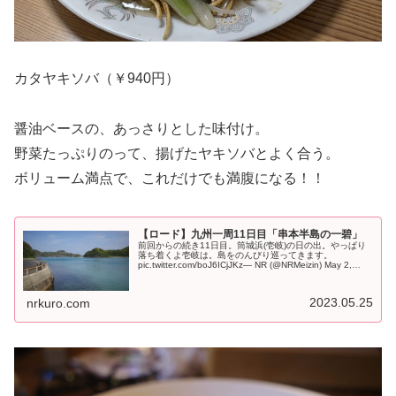
カタヤキソバ（￥940円）
醤油ベースの、あっさりとした味付け。
野菜たっぷりのって、揚げたヤキソバとよく合う。
ボリューム満点で、これだけでも満腹になる！！
【ロード】九州一周11日目「串本半島の一碧」
前回からの続き11日目。筒城浜(壱岐)の日の出。やっぱり
落ち着くよ壱岐は。島をのんびり巡ってきます。
pic.twitter.com/boJ6ICjJKz— NR (@NRMeizin) May 2,
2023 11日目。取り敢えず墓参りへ...
2023.05.25
nrkuro.com