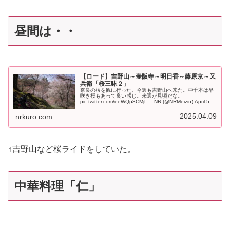
昼間は・・
【ロード】吉野山～壷阪寺～明日香～藤原京～又
兵衛「桜三昧２」
奈良の桜を観に行った。今週も吉野山へ来た。中千本は早
咲き桜もあって良い感じ。来週が見頃だな。
pic.twitter.com/eeWQp8CMjL— NR (@NRMeizin) April 5,
2025 吉野山から壷阪寺と藤原京を巡る。...
2025.04.09
nrkuro.com
↑吉野山など桜ライドをしていた。
中華料理「仁」