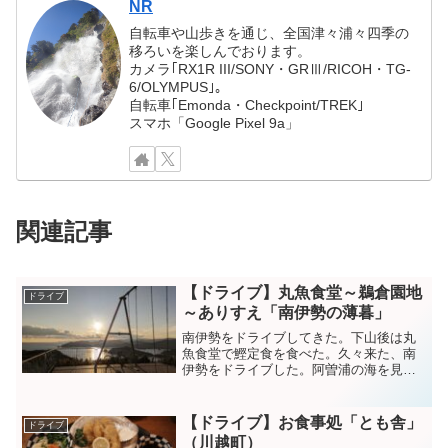
NR
自転車や山歩きを通じ、全国津々浦々四季の
移ろいを楽しんでおります。
カメラ｢RX1R III/SONY・GRⅢ/RICOH・TG-
6/OLYMPUS｣。
自転車｢Emonda・Checkpoint/TREK｣
スマホ「Google Pixel 9a」
関連記事
【ドライブ】丸魚食堂～鵜倉園地
ドライブ
～ありすえ「南伊勢の薄暮」
南伊勢をドライブしてきた。下山後は丸
魚食堂で鰹定食を食べた。久々来た、南
伊勢をドライブした。阿曽浦の海を見た
り、天空のブランコを見たり、夕陽を眺
めたりした。何度も来てるけど、ここは
暖かいし、冬の晴天率高いし、海近い
【ドライブ】お食事処「とも舎」
ドライブ
し、海綺麗だし、人少ないし...
（川越町）