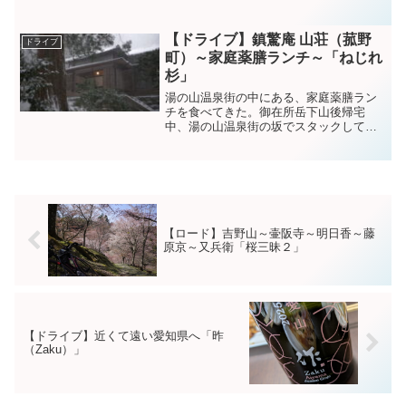
で、鈴鹿山脈の藤原岳を眺めながら食べ
るのも良いね。良い香りです。メロンパ
ンとクロワッサンとパニーニを。レンゲ
【ドライブ】鎮驚庵 山荘（菰野
ドライブ
畑。阿下喜駅の横にある。藤...
町）～家庭薬膳ランチ～「ねじれ
杉」
湯の山温泉街の中にある、家庭薬膳ラン
チを食べてきた。御在所岳下山後帰宅
中、湯の山温泉街の坂でスタックしてい
る車をスコップにて救出した。（最近買
ったスコップが、早速大活躍した）その
方が「鎮驚庵 山荘」のオーナーさんで、
珈琲呑んでいってとのこと...
【ロード】吉野山～壷阪寺～明日香～藤
原京～又兵衛「桜三昧２」
【ドライブ】近くて遠い愛知県へ「昨
（Zaku）」