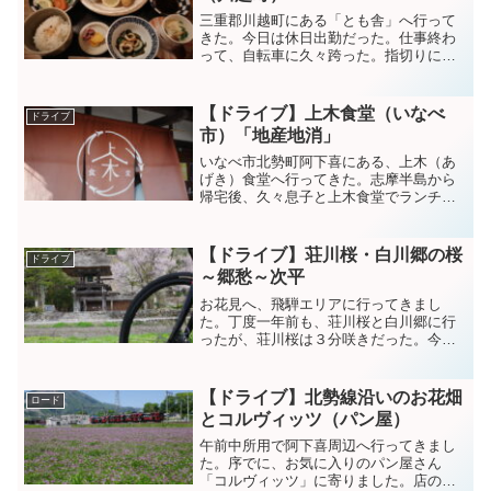
三重郡川越町にある「とも舎」へ行って
きた。今日は休日出勤だった。仕事終わ
って、自転車に久々跨った。指切りにし
たけど暑かったな。。その後息子とカッ
トに行って、とも舎で夕食を食べた。三
重県産のカキを使ったカキフライ定食。
【ドライブ】上木食堂（いなべ
ドライブ
ゆっくりと過ごせるし、良...
市）「地産地消」
いなべ市北勢町阿下喜にある、上木（あ
げき）食堂へ行ってきた。志摩半島から
帰宅後、久々息子と上木食堂でランチを
食べに行った。前回のライドで、重くす
るとき鈍かったのでワイヤーみたら切れ
かけだった。昼からエモンダさんのシフ
【ドライブ】荘川桜・白川郷の桜
ドライブ
トワイヤー交換して、ギア...
～郷愁～次平
お花見へ、飛騨エリアに行ってきまし
た。丁度一年前も、荘川桜と白川郷に行
ったが、荘川桜は３分咲きだった。今年
はどうか楽しみに向かう。あと白川郷で
散策の為、自転車を積んで行った。ひる
がの高原。散り始めてる桜もあるが、満
【ドライブ】北勢線沿いのお花畑
ロード
開の桜もあった。桜を楽しみ...
とコルヴィッツ（パン屋）
午前中所用で阿下喜周辺へ行ってきまし
た。序でに、お気に入りのパン屋さん
「コルヴィッツ」に寄りました。店の前