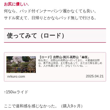
お尻に優しい
。
何なら、パッド付インナーパンツ履かなくても良い。
サドル変えて、日帰りとかならパッド無しで行ける。
使ってみて（ロード）
【ロード】吉野山-洞川-高野山「傘桜」
桜を見に、吉野山や高野山へ行ってきた。４週連続吉野
山。奥千本は見頃。まだ蕾もあって、まだまだ桜を楽しめ
る。人が先週と違って、少なくていいね。
pic.twitter.com/c4htEJSIeE— NR (@NRMeizin) April ...
2025.04.21
nrkuro.com
↑150㎞ライド
ここで違和感を感じなかった。（購入9ヶ月）