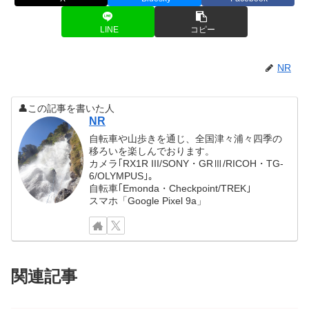
LINE
コピー
NR
👤この記事を書いた人
NR
自転車や山歩きを通じ、全国津々浦々四季の
移ろいを楽しんでおります。
カメラ｢RX1R III/SONY・GRⅢ/RICOH・TG-
6/OLYMPUS｣。
自転車｢Emonda・Checkpoint/TREK｣
スマホ「Google Pixel 9a」
関連記事