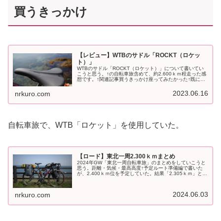
買うきっかけ
【レビュー】WTBのサドル「ROCKT（ロケッ
ト）」
WTBのサドル「ROCKT（ロケット）」について書いてい
こうと思う。↑の自転車旅含めて、約2.600ｋｍ程走った感
想です。↑関連記事買うきっかけ座ってみたかった↑既に持
っている、サドル。最近ボルトを常用してるが、、、、不
満は無いです(笑)ス...
2023.06.16
nrkuro.com
自転車旅で、WTB「ロケット」を使用していた。
【ロード】東北一周2.300ｋｍまとめ
2024年GW「東北一周自転車旅」のまとめをしていこうと
思う。距離・気候・最高高度↑予定ルート準備編で書いた
が、2.400ｋｍ位を予定していた。結果「2.305ｋｍ」とな
った。これは、前回までの東北一周備忘録にも書いたよう
に予定変更したりし...
2024.06.03
nrkuro.com