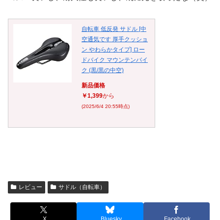
自転車 低反発 サドル [中
空通気です 厚手クッショ
ン やわらかタイプ] ロー
ドバイク マウンテンバイ
ク (黒/黒の中空)
新品価格
￥1,399
から
(2025/6/4 20:55時点)
レビュー
サドル（自転車）
X
Bluesky
Facebook