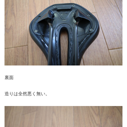
裏面
造りは全然悪く無い。