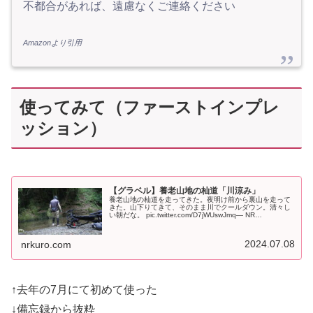
不都合があれば、遠慮なくご連絡ください
Amazonより引用
使ってみて（ファーストインプレ
ッション）
【グラベル】養老山地の杣道「川涼み」
養老山地の杣道を走ってきた。夜明け前から裏山を走って
きた。山下りてきて、そのまま川でクールダウン。清々し
い朝だな。 pic.twitter.com/D7jWUswJmq— NR
(@NRMeizin) July 6, 2024 前回の備忘録...
2024.07.08
nrkuro.com
↑去年の7月にて初めて使った
↓備忘録から抜粋