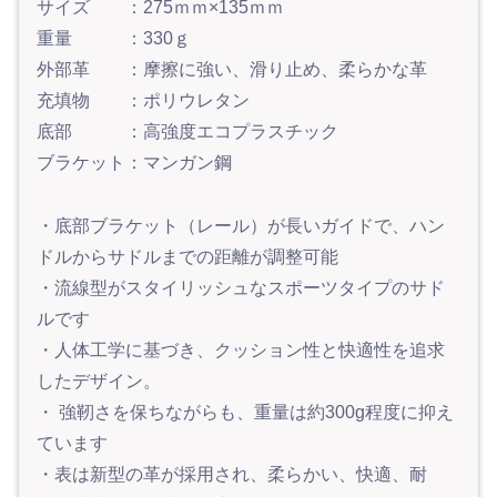
サイズ ：275ｍｍ×135ｍｍ
重量 ：330ｇ
外部革 ：摩擦に強い、滑り止め、柔らかな革
充填物 ：ポリウレタン
底部 ：高強度エコプラスチック
ブラケット：マンガン鋼
・底部ブラケット（レール）が長いガイドで、ハン
ドルからサドルまでの距離が調整可能
・流線型がスタイリッシュなスポーツタイプのサド
ルです
・人体工学に基づき、クッション性と快適性を追求
したデザイン。
・ 強靭さを保ちながらも、重量は約300g程度に抑え
ています
・表は新型の革が採用され、柔らかい、快適、耐