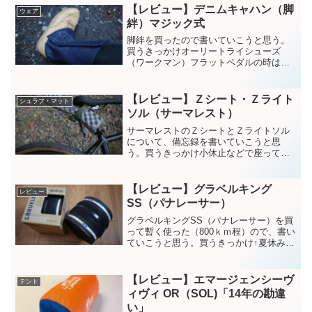
【レビュー】デニムキャハン（脚
ウェア
絆）マジック式
脚絆を買ったので書いていこうと思う。
買うきっかけオーリートライシューズ
（ワークマン）フラットペダルの時は、
この靴を愛用している。↑関連備忘録道な
き道を進むことがよくある自分そんな
時、靴の中に枝や小石が入ってきて往生
【レビュー】Ｚシート・Ｚライト
シュラフ・マット
する。↑そんな時の為に、登...
ソル（サーマレスト）
サーマレストのＺシートとＺライトソル
について、備忘録を書いていこうと思
う。買うきっかけ小休止などで座ってい
ると、お尻が痛くなるから山歩きやグラ
ベルなどで、ふと休みたいと思って座る
土や石やベンチなどで座る・・・お尻痛
【レビュー】グラベルキング
レビュー
くなってくる買ってみて7年...
SS（パナレーサー）
グラベルキングSS（パナレーサー）を買
って暫く使った（800ｋｍ程）ので、書い
ていこうと思う。買うきっかけ↑夏休み道
北で走る為に、買った。未舗装路と舗装
路を、走る計画をした。未舗装路だけな
ら、グラベルキングSKあたりが良いかと
【レビュー】エマージェンシーヴ
テント
思う。しかし舗...
ィヴィ OR（SOL)「14年の勘違
い」