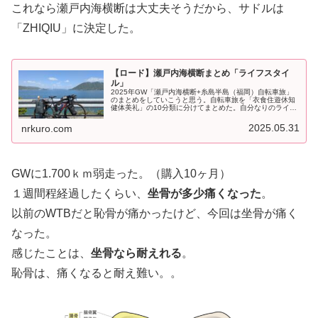
これなら瀬戸内海横断は大丈夫そうだから、サドルは
「ZHIQIU」に決定した。
【ロード】瀬戸内海横断まとめ「ライフスタイ
ル」
2025年GW「瀬戸内海横断+糸島半島（福岡）自転車旅」
のまとめをしていこうと思う。自転車旅を「衣食住遊休知
健体美礼」の10分類に分けてまとめた。自分なりのライフ
スタイルを、上手くイメージできて良いかもしれない。距
離・気候・最高高度↑実走ル...
2025.05.31
nrkuro.com
GWに1.700ｋｍ弱走った。（購入10ヶ月）
１週間程経過したくらい、
坐骨が多少痛くなった
。
以前のWTBだと恥骨が痛かったけど、今回は坐骨が痛く
なった。
感じたことは、
坐骨なら耐えれる
。
恥骨は、痛くなると耐え難い。。