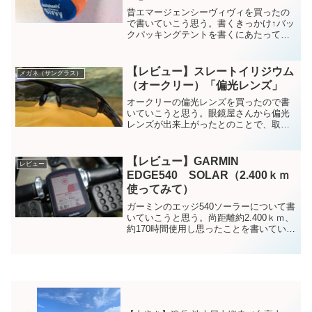
昔エマージェンシーヴィヴィを買ったの
で書いていこう思う。書くきっかけ↑バッ
クパッキングテントを書くにあたって、
色々調べていた。「SOL」のサイトを見
ていて「エマージェンシーヴィヴィ」の
ページを開いたら、ビックリしたので書
【レビュー】スレートイリジウム
メガネ（サングラス）
いていこうと思った。...
（オークリー）「偏光レンズ」
オークリーの偏光レンズを買ったので書
いていこうと思う。眼鏡屋さんから偏光
レンズが出来上がったとのことで、取り
に行った。レンズはスレートイリジウム
(ライトグレー)で、とても見易い。山歩き
や谷歩きやグラベルライドなどで、とて
【レビュー】GARMIN
レビュー
も活躍してくれそうだ...
EDGE540 SOLAR（2.400ｋｍ
使ってみて）
ガーミンのエッジ540ソーラーについて書
いていこうと思う。尚距離約2.400ｋｍ、
約170時間使用し思ったことを書いていま
す。買うきっかけ自転車旅をするにあた
って、バッテリーが長持ちするのを探し
ていた。以前使っていた機種ガーミン
エッジ51...