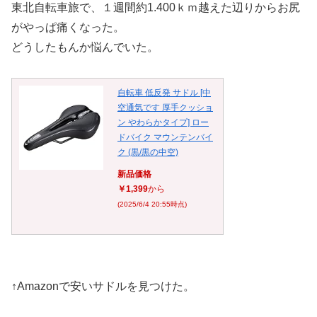
東北自転車旅で、１週間約1.400ｋｍ越えた辺りからお尻
がやっぱ痛くなった。
どうしたもんか悩んでいた。
自転車 低反発 サドル [中
空通気です 厚手クッショ
ン やわらかタイプ] ロー
ドバイク マウンテンバイ
ク (黒/黒の中空)
新品価格
￥1,399
から
(2025/6/4 20:55時点)
↑Amazonで安いサドルを見つけた。