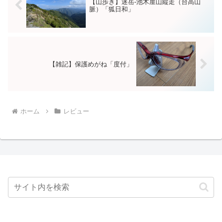
【山歩き】迷岳-池木屋山縦走（台高山
脈）「狐日和」
【雑記】保護めがね「度付」
ホーム
レビュー