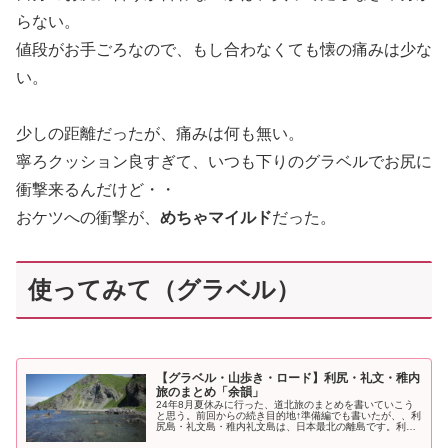
らない。
値段がお手ごろなので、もし合わなくても懐の痛みは少な
い。
少しの距離だったが、痛みは何も無い。
寧ろクッション良すぎて、いつも下りのグラベルでお尻に
衝撃来るんだけど・・
おケツへの衝撃が、
めちゃマイルド
だった。
使ってみて（グラベル）
【グラベル・山歩き・ロード】利尻・礼文・稚内
旅のまとめ「余韻」
24年8月夏休みに行った、道北旅のまとめを書いていこう
と思う。前回からの続き目的地↑準備編でも書いたが、、利
尻島・礼文島・稚内礼文島は、日本最北の離島です。利尻
島は、百名山利尻山がある島。そしてここら辺は、「道北