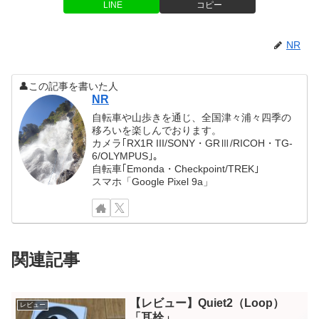
LINE
コピー
NR
👤この記事を書いた人
NR
自転車や山歩きを通じ、全国津々浦々四季の
移ろいを楽しんでおります。
カメラ｢RX1R III/SONY・GRⅢ/RICOH・TG-
6/OLYMPUS｣。
自転車｢Emonda・Checkpoint/TREK｣
スマホ「Google Pixel 9a」
関連記事
【レビュー】Quiet2（Loop）
レビュー
「耳栓」