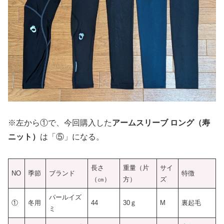
※左から①で、今回購入した
アームスリーブ ロング（寿
ニット）
は「⑤」になる。
長さ
重量（片
サイ
NO
季節
ブランド
特徴
（㎝）
方）
ズ
パールイズ
①
冬用
44
30ｇ
M
裏起毛
ミ