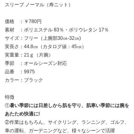
スリーブ ノーマル（寿ニット）
価格 ：￥780円
素材 ：ポリエステル 83％・ポリウレタン 17％
サイズ：フリー（上腕部30㎝-32㎝)
実長さ：44.8㎝（カタログ値：45㎝）
実重量：21ｇ（片腕）
季節 ：オールシーズン対応
品番 ：9975
カラー：ブラック
特徴
①
暑い季節には日差しから肌を守り、肌寒い季節には腕を
あたため快適に!
②作業はもちろん、サイクリング、ランニング、ゴルフ、
車の運転、ガーデニングなど、様々なシーンで活躍