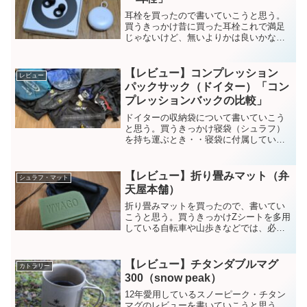
耳栓を買ったので書いていこうと思う。
買うきっかけ昔に買った耳栓これで満足
じゃないけど、無いよりかは良いかなっ
て感じ。ずっと使っていた。ネットで耳
栓オススメを漁っていたら、良さげな耳
栓を見つけたので買ってみた。Loop（ル
【レビュー】コンプレッション
レビュー
ープ）2016年にベ...
パックサック（ドイター）「コン
プレッションバックの比較」
ドイターの収納袋について書いていこう
と思う。買うきっかけ寝袋（シュラフ）
を持ち運ぶとき・・寝袋に付属している
「収納袋」に入れる。収納袋使用によ
り、それなりにコンパクトになるが、、
厳冬期用のシュラフなど容量が大きくな
【レビュー】折り畳みマット（弁
シュラフ・マット
ると、それなりに収納袋も大...
天屋本舗）
折り畳みマットを買ったので、書いてい
こうと思う。買うきっかけZシートを多用
している自転車や山歩きなどでは、必ず
と言っていいほど持って行く。休憩大好
きなので、休憩の度に座布団を敷く。す
ると、落ち着いて長居する（笑）しかし
【レビュー】チタンダブルマグ
カトラリー
問題が・・・嵩張るんで...
300（snow peak）
12年愛用しているスノーピーク・チタン
マグのレビューを書いていこうと思う。