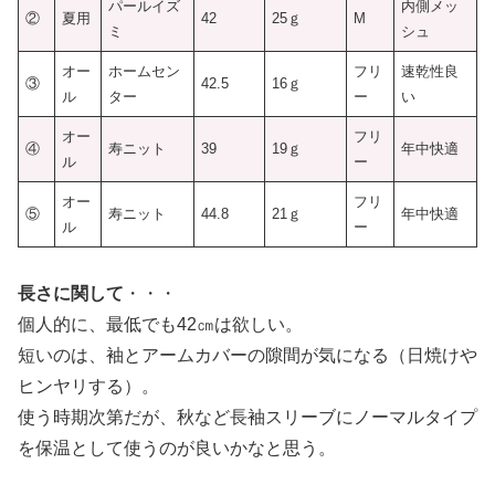
パールイズ
内側メッ
②
夏用
42
25ｇ
M
ミ
シュ
オー
ホームセン
フリ
速乾性良
③
42.5
16ｇ
ル
ター
ー
い
オー
フリ
④
寿ニット
39
19ｇ
年中快適
ル
ー
オー
フリ
⑤
寿ニット
44.8
21ｇ
年中快適
ル
ー
長さに関して
・・・
個人的に、最低でも42㎝は欲しい。
短いのは、袖とアームカバーの隙間が気になる（日焼けや
ヒンヤリする）。
使う時期次第だが、秋など長袖スリーブにノーマルタイプ
を保温として使うのが良いかなと思う。