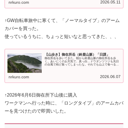
て、雨の日は長袖Tシャツを脱い…
2026.05.11
nrkuro.com
↑GW自転車旅中に寒くて、「ノーマルタイプ」のアーム
カバーを買った。
使っているうちに、ちょっと短いなと思ってきた、、、
【山歩き】御在所岳（鈴鹿山脈）「日課」
御在所岳を歩いてきた。朝から鈴鹿山脈の御在所岳を歩
く。あいにくのお天気で、真っ白…ドウダンツツジも先日
の台風で殆ど散ってしまったな。それでも山上で食べるカ
ップヌードルは、変わらず美味しいね。
pic.twitter.com/0WCJ58Uw…
2026.06.07
nrkuro.com
↑2026年6月6日御在所下山後に購入
ワークマンへ行った時に、「ロングタイプ」のアームカバ
ーを見つけたので即買いした。