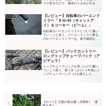
マグ有るだけで、珈琲のうまみが引き立
つ。所有しているコップベルモント チ
タンシングルマグ300重量：55ｇ（旧モデ
ル）材質：チタンベルモントは、新潟県
【レビュー】自転車のバーエンド
レビュー
にある会社だ。と...
ミラー「ＢＭ-45（キャットア
イ）＆コーキー（ビーム）」
自転車のバーエンドミラーについて書い
ていこうと思う。バーエンドミラー要る
のかバーエンドミラーは、後方確認を素
早く出来るのでとても安全だと思う。目
視はもちろんだが、適宜にバーエンドミ
ラーと使い分けしている。その結果、道
【レビュー】バックカントリー
レビュー
路走行でのストレスが随分...
ロングトップチューブパック（ア
ピデュラ）
トップチューブバッグを買ったので書い
ていこう思う。買うきっかけ↑４年前にト
ップチューブバッグ １Lを購入した。
↑2026年 太平洋岸自転車旅自転車旅で
は、毎回使っている。不満は、特に無
い。ただバックカントリー「ロングトッ
プチューブパック」を...
【ロード】万葉の里公園（北勢町）「家
路を急ぐ」