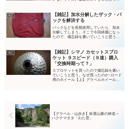
が、、、、不満は無いです(笑)スペックモ
デル：ROCKT（ロケット）サイズ：142
ｍｍ×265ｍｍ実重量：328ｇモデル：
【雑記】加水分解したザック・バ
雑記
SIL...
ックを解決する
バックなどを長期使用していたら、加水
分解してしまう。そこで今回綺麗になっ
たので、備忘録を書いていこうと思う。
加水分解とは「水分が加わって分解され
る」梅雨時期や暑い時期などに水分を含
み、バックのコーティングが化学反応起
【雑記】シマノ カセットスプロ
雑記
こす。その後コーティング...
ケット ９スピード（９速）購入
「交換時期って？」
スプロケットを買ったので備忘録を書い
ていこうと思う。なぜ買ったのか↑ロード
用のホイール【上】グラベルホイール
（ボントレガー）と【下】ロードホイー
ル（デヴォックス）を運用している。ス
プロケが１個しかないため、毎回付け替
えが面倒くさい。。。そん...
【グラベル・山歩き】鈴鹿山脈の林道～
ハクナマタタ「わた雲」