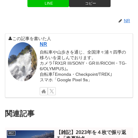
LINE
コピー
NR
👤この記事を書いた人
NR
自転車や山歩きを通じ、全国津々浦々四季の
移ろいを楽しんでおります。
カメラ｢RX1R III/SONY・GRⅢ/RICOH・TG-
6/OLYMPUS｣。
自転車｢Emonda・Checkpoint/TREK｣
スマホ「Google Pixel 9a」
関連記事
【雑記】2023年を４枚で振り返
雑記