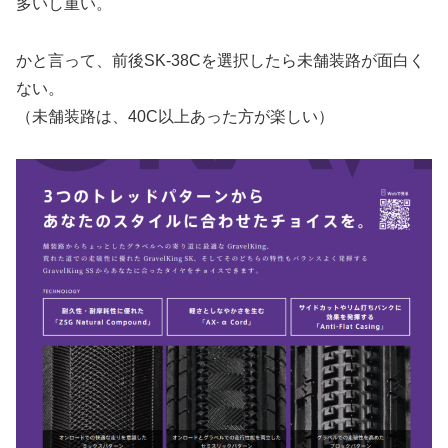
多いし重い。
かと言って、前後SK-38Cを選択したら未舗装路が面白く
ない。
（未舗装路は、40C以上あった方が楽しい）