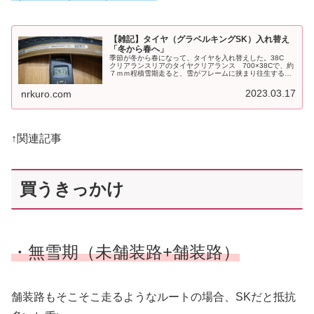
【雑記】タイヤ（グラベルキングSK）入れ替え
「冬から春へ」
季節が冬から春になって、タイヤを入れ替えした。38C
クリアランスリアのタイヤクリアランス 700×38Cで、約
７ｍｍ程積雪期走ると、雪がフレームに挟まり往生するの
で細い38Cを使用している無雪期は挟まる問題ないので
43Cを使用している。大...
2023.03.17
nrkuro.com
↑関連記事
買うきっかけ
・無雪期（未舗装路+舗装路）
舗装路もそこそこ走るようなルートの場合、SKだと抵抗