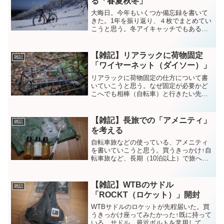
る「春夏秋冬」
大晦日。今年もいくつか備忘録を書いて
きた。1年を振り返り、４枚でまとめてい
こうと思う。冬アイキャッチでもある、
この写真はお気に入り。鈴鹿山脈へ山サ
イ（山岳サイクリング）に行った。アイ
ゼンやワカンを付けて、自転車担ぎ岩稜
【雑記】リアラックに荷物固定
雑記
帯を登攀していた(笑)...
「ワイヤーネット（ダイソー）」
リアラックに荷物固定の仕方について書
いていこうと思う。なぜ固定が必要かど
こへでも相棒（自転車）と行きたい先ず
ここからで、自転車で山を駆け巡りた
い。たとえ自転車漕げなくても。これ
が、俗に言う「パスハンティング」で
【雑記】長旅での「アメニティ」
雑記
す。そこで自転車を押したり、担...
を考える
自転車旅などの使っている、アメニティ
を書いていこうと思う。買うきっかけ↑自
転車旅など、長期（10泊以上）で旅へ行
くことがある。そんな時、重量を気にし
て軽量化に心掛けている（つもり）。そ
んな中で、今回アメニティを取り上げ
【雑記】WTBのサドル
雑記
た。アメニティと言えば...
「ROCKT（ロケット）」開封
WTBサドルのロケットが先程届いた。買
うきっかけ座ってみたかった↑既に持って
いる、サドル。最近ボルトを常用してる