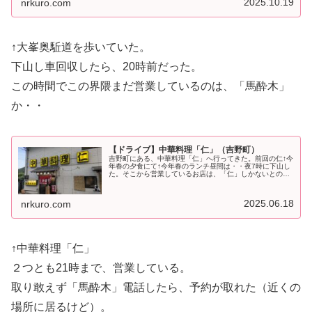
2025.10.19
nrkuro.com
↑大峯奥駈道を歩いていた。
下山し車回収したら、20時前だった。
この時間でこの界隈まだ営業しているのは、「馬酔木」
か・・
【ドライブ】中華料理「仁」（吉野町）
吉野町にある、中華料理「仁」へ行ってきた。前回の仁↑今
年春の夕食にて↑今年春のランチ昼間は・・夜7時に下山し
た。そこから営業しているお店は、「仁」しかないとのこ
とで寄ってみる。中華料理「仁」日曜日19時過ぎ、店内は
3組ほど居た２階に料理を運...
2025.06.18
nrkuro.com
↑中華料理「仁」
２つとも21時まで、営業している。
取り敢えず「馬酔木」電話したら、予約が取れた（近くの
場所に居るけど）。