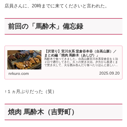
店員さんに、20時までに来てくださいと言われた。
前回の「馬酔木」備忘録
【沢登り】宮川水系 堂倉谷本谷（台高山脈）／
まとめ編「焼肉 馬酔木（あしび）」
馬酔木で食べてきました。台高山脈宮川水系堂倉谷を１泊
２日で遡行してきた。久々の焚き火泊。夕方から夜遅くま
で焚き火して、火を囲み呑んだり食べたりほんと楽しい夜
だった。やっぱ焚き火は沢の醍醐味だなと感じた。沢も清
流宮川の上流だけあって、とても綺...
2025.09.20
nrkuro.com
↑１ヵ月ぶりだった（笑）
焼肉 馬酔木（吉野町）