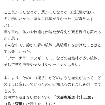
ここ良かったなとか、悪かったなとかほぼ記憶が無い。
冬に歩いたから、落葉し眺望が良かった（写真見返す
と）。
年を重ね、体力や技術は勿論だが考えや観る視点も変わっ
たと思う。
そんな中で、静かな森の稜線（奥駈道）を歩けたことはと
ても楽しかった。
「ブナ・ナラ・クヌギ・モミ」などの自然林が多い稜線。
そして苔や熊笹やヤシオやシャクナゲも多い。
本により、その山（場所）がどのような歴史があって、ど
のように変わっていったのかと知れるのも楽しみの一つで
もある。
普段本を読まない自分だが、
「大峯奥駈道 七十五靡」
（作：森沢）
は読ませてもらう。