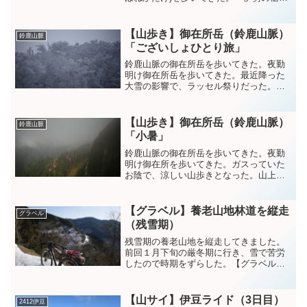
岳」の言われるだけあって、急登つづき
で脚が終わりそうだった。山頂からは、
富士山や御嶽山や鈴鹿山脈や白山や伊勢
【山歩き】御在所岳（鈴鹿山脈）
鈴鹿山脈
湾や熊野灘なども見え...
「ございしょひとり旅」
鈴鹿山脈の御在所岳を歩いてきた。夜勤
明け御在所岳を歩いてきた。最近降った
大雪の影響で、ラッセル祭りだった。無
雪期の４倍時間が掛かった。。。誰も来
ず、ひたすら腰・胸ラッセルを楽しませ
て頂きました。山上の樹氷がご褒美でし
【山歩き】御在所岳（鈴鹿山脈）
鈴鹿山脈
た。当分雪は見たくないな...
「小暑」
鈴鹿山脈の御在所岳を歩いてきた。夜勤
明け御在所を歩いてきた。ガスっていた
お陰で、涼しい山歩きとなった。山上は
19度で、風も吹いて少々寒かった。。山
で食べるカレーヌードル（夕食）が、ほ
んと美味い。 pic.twitter.com/yYFr8c...
【グラベル】養老山地林道を縦走
グラベル
（残雪期）
残雪期の養老山地を縦走してきました。
前回１月下旬の厳冬期に行き、雪で苦労
したので時期をずらした。【グラベル】
養老山地林道を縦走 | NRの備忘録
(nrkuro.com)前回南部を走ったので、今回
は北部を走る。今回の装備は、雪が多い
【山サイ】伊豆ライド（3日目）
2412伊豆