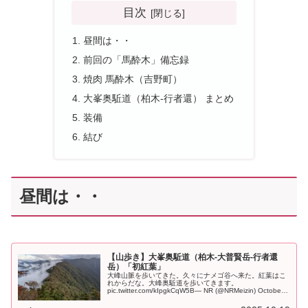
目次
昼間は・・
前回の「馬酔木」備忘録
焼肉 馬酔木（吉野町）
大峯奥駈道（柏木-行者還） まとめ
装備
結び
昼間は・・
【山歩き】大峯奥駈道（柏木-大普賢岳-行者還
岳）「初紅葉」
大峰山脈を歩いてきた。久々にナメゴ谷へ来た。紅葉はこ
れからだな。大峰奥駈道を歩いてきます。
pic.twitter.com/kIpgkCqW5B— NR (@NRMeizin) October
17, 2025 大峰奥駈道は柏木から行者還ト...