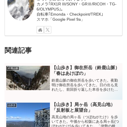
カメラ｢RX1R III/SONY・GRⅢ/RICOH・TG-
6/OLYMPUS｣。
自転車｢Emonda・Checkpoint/TREK｣
スマホ「Google Pixel 9a」
関連記事
【山歩き】御在所岳（鈴鹿山脈）
鈴鹿山脈
「春はあけぼの」
鈴鹿山脈の御在所岳を歩いてきた。夜勤
明け御在所岳を歩いてきた。日の出も見
れたし、前回折り返した本谷を歩けたし
満足。思いつきで帰宅後準備して山行っ
たら、お箸忘れて枝で食べることになっ
た(笑) pic.twitter.com/Zrjtf2eav...
【山歩き】局ヶ岳（高見山地）
山歩き
「反射板と展望台」
高見山地の局ヶ岳（つぼねがたけ）を歩
いてきた。午後から松阪にある局ヶ岳(つ
ぼねがたけ)を歩いてきた。「伊勢の槍ヶ