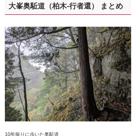
大峯奥駈道（柏木-行者還） まとめ
10年振りに歩いた奥駈道