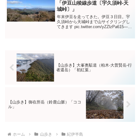
ためワカ...
「伊豆山稜線歩道〔宇久須峠-天
城峠〕」
年末伊豆を走ってきた。伊豆３日目。宇
久須峠から天城峠まで山サイクリングし
てきます pic.twitter.com/yZZlzPa615—
NR (@NRMeizin) December 29, 2024 富
士山や南伊豆を見渡せて良い感じ。昨...
【山歩き】大峯奥駈道（柏木-大普賢岳-行
者還岳）「初紅葉」
【山歩き】御在所岳（鈴鹿山脈）「ココ
ル」
ホーム
山歩き
紀伊半島