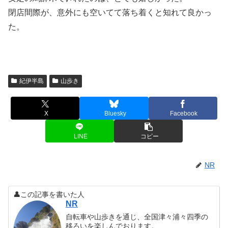
閉店間際が、意外にも空いてて落ち着くと知れて良かっ
た。
紀伊半島
山歩き
X
Bluesky
Facebook
LINE
コピー
NR
👤この記事を書いた人
NR
自転車や山歩きを通じ、全国津々浦々四季の
移ろいを楽しんでおります。