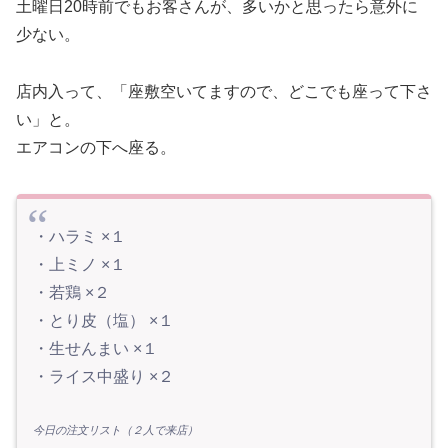
土曜日20時前でもお客さんが、多いかと思ったら意外に
少ない。
店内入って、「座敷空いてますので、どこでも座って下さ
い」と。
エアコンの下へ座る。
・ハラミ ×１
・上ミノ ×１
・若鶏 ×２
・とり皮（塩） ×１
・生せんまい ×１
・ライス中盛り ×２
今日の注文リスト（２人で来店）