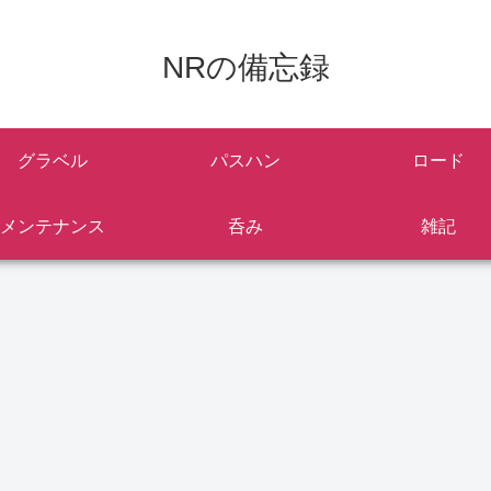
NRの備忘録
グラベル
パスハン
ロード
メンテナンス
呑み
雑記