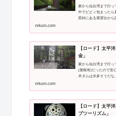
家から仙台湾まで行っ
中でビビィ包まったら
尻峠にある展望台から
標高千だと桜もまだ…
nrkuro.com
【ロード】太平洋
金」
家から仙台湾まで行っ
(屋根有)だったので安
木ダムは水多そうだな
い雨つづく… p…
nrkuro.com
【ロード】太平洋
プツーリズム」