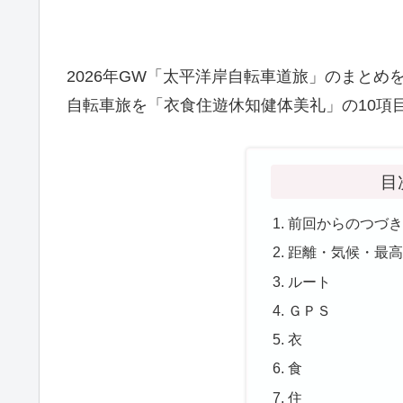
2026年GW「太平洋岸自転車道旅」のまとめ
自転車旅を「衣食住遊休知健体美礼」の10項
目
前回からのつづ
距離・気候・最
ルート
ＧＰＳ
衣
食
住