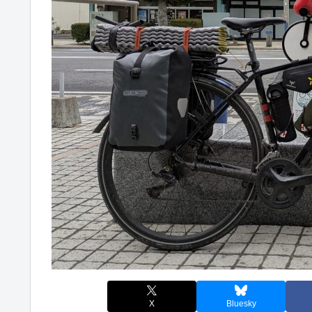
X
Bluesky