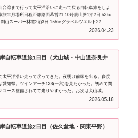
ら仙台湾まで行って太平洋沿いに走って戻る自転車旅をしよ
旅年月場所日程距離路面幕営21.10鈴鹿山脈1泊2日 53㎞
1剣山スーパー林道2泊3日 155㎞グラベルツエルト22….
2026.04.23
岸自転車道旅1日目（犬山城・中山道奈良井
て太平洋沿い走って戻ってきた。夜明け前家を出る。多度
愛知県。ツインアーチ138(一宮)を見たかった。初めて間
グコース整備されてて走りやすかった。お次は犬山城。こ
2026.05.18
岸自転車道旅2日目（佐久盆地・関東平野）