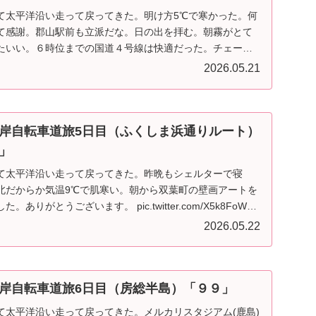
て太平洋沿い走って戻ってきた。明け方5℃で寒かった。何
て感謝。郡山駅前も立派だな。日の出を拝む。朝霧がとて
たいい。６時位までの国道４号線は快適だった。チェーン
2026.05.21
岸自転車道旅5日目（ふくしま浜通りルート）
」
て太平洋沿い走って戻ってきた。昨晩もシェルターで寝
北だからか気温9℃で肌寒い。朝から双葉町の壁画アートを
りがとうございます。 pic.twitter.com/X5k8FoW…
2026.05.22
岸自転車道旅6日目（房総半島）「９９」
て太平洋沿い走って戻ってきた。メルカリスタジアム(鹿島)