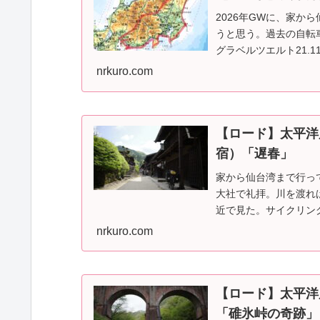
2026年GWに、家か
うと思う。過去の自転車
グラベルツエルト21.1
nrkuro.com
【ロード】太平洋
宿）「遅春」
家から仙台湾まで行っ
大社で礼拝。川を渡れば
近で見た。サイクリン
こも近くて行ったこ…
nrkuro.com
【ロード】太平洋
「碓氷峠の奇跡」