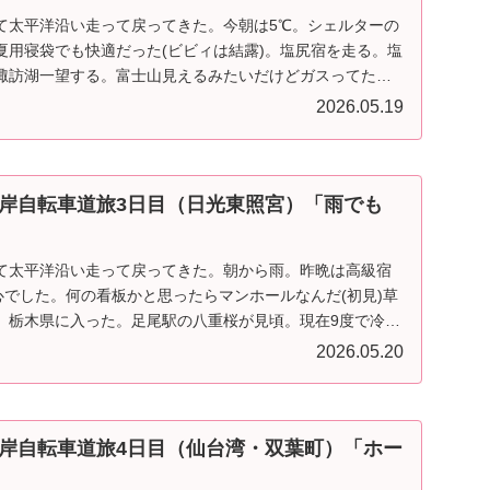
て太平洋沿い走って戻ってきた。今朝は5℃。シェルターの
夏用寝袋でも快適だった(ビビィは結露)。塩尻宿を走る。塩
諏訪湖一望する。富士山見えるみたいだけどガスってた。
2026.05.19
岸自転車道旅3日目（日光東照宮）「雨でも
て太平洋沿い走って戻ってきた。朝から雨。昨晩は高級宿
心でした。何の看板かと思ったらマンホールなんだ(初見)草
。栃木県に入った。足尾駅の八重桜が見頃。現在9度で冷た
2026.05.20
岸自転車道旅4日目（仙台湾・双葉町）「ホー